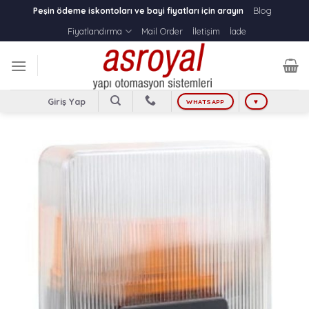
Skip
Blog
Peşin ödeme iskontoları ve bayi fiyatları için arayın
to
Fiyatlandırma
Mail Order
İletişim
İade
content
Giriş Yap
WHATSAPP
♥