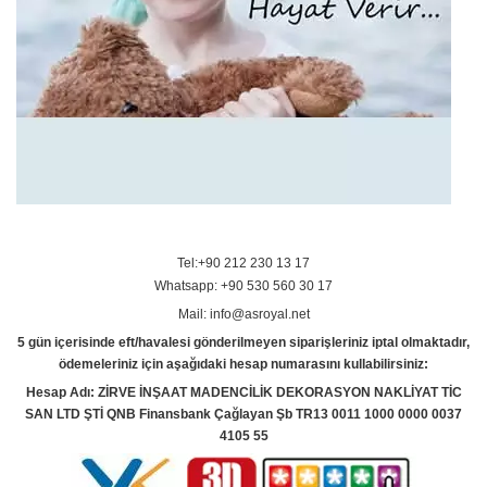
Tel:+90 212 230 13 17
Whatsapp: +90 530 560 30 17
Mail: info@asroyal.net
5 gün içerisinde eft/havalesi gönderilmeyen siparişleriniz iptal olmaktadır,
ödemeleriniz için aşağıdaki hesap numarasını kullabilirsiniz:
Hesap Adı: ZİRVE İNŞAAT MADENCİLİK DEKORASYON NAKLİYAT TİC
SAN LTD ŞTİ QNB Finansbank Çağlayan Şb TR13 0011 1000 0000 0037
4105 55