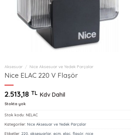
Aksesuar
/
Nice Aksesuar ve Yedek Parçalar
Nice ELAC 220 V Flaşör
2.513,18
TL
Kdv Dahil
Stokta yok
Stok kodu:
NELAC
Kategoriler:
Nice Aksesuar ve Yedek Parçalar
Etiketler:
220
,
aksesuarlar
,
ecm
,
elac
,
flaşör
,
nice