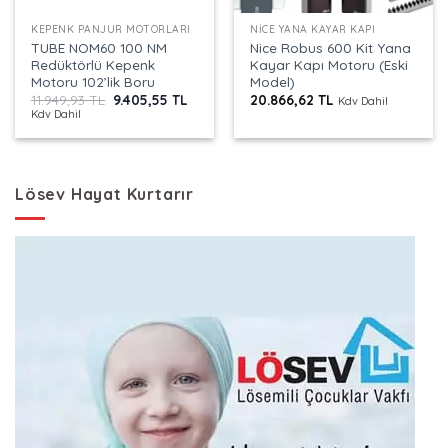
KEPENK PANJUR MOTORLARI
NICE YANA KAYAR KAPI
TUBE NOM60 100 NM
Nice Robus 600 Kit Yana
Redüktörlü Kepenk
Kayar Kapı Motoru (Eski
Motoru 102’lik Boru
Model)
Orijinal
Şu
11.949,93
TL
9.405,55
TL
20.866,62
TL
Kdv Dahil
fiyat:
andaki
Kdv Dahil
11.949,93 TL.
fiyat:
9.405,55 TL.
Lösev Hayat Kurtarır