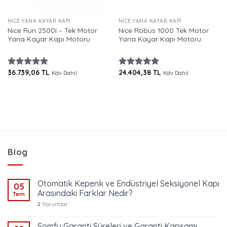
NICE YANA KAYAR KAPI
NICE YANA KAYAR KAPI
Nice Run 2500I – Tek Motor
Nice Robus 1000 Tek Motor
Yana Kayar Kapı Motoru
Yana Kayar Kapı Motoru
36.739,06
TL
24.404,38
TL
5 üzerinden
5 üzerinden
Kdv Dahil
Kdv Dahil
5.00
oy
5.00
oy
aldı
aldı
Blog
Otomatik Kepenk ve Endüstriyel Seksiyonel Kapı
05
Arasındaki Farklar Nedir?
Tem
2
Yorumlar
Somfy Garanti Süreleri ve Garanti Kapsamı