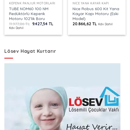
KEPENK PANJUR MOTORLARI
NICE YANA KAYAR KAPI
TUBE NOM60 100 NM
Nice Robus 600 Kit Yana
Redüktörlü Kepenk
Kayar Kapı Motoru (Eski
Motoru 102’lik Boru
Model)
Orijinal
Şu
11.977,86
TL
9.427,54
TL
20.866,62
TL
Kdv Dahil
fiyat:
andaki
Kdv Dahil
11.977,86 TL.
fiyat:
9.427,54 TL.
Lösev Hayat Kurtarır