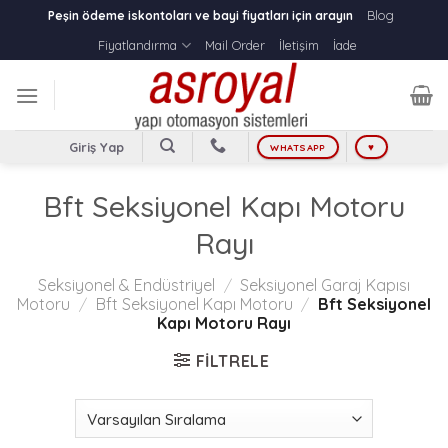
Skip
Blog
Peşin ödeme iskontoları ve bayi fiyatları için arayın
to
Fiyatlandırma
Mail Order
İletişim
İade
content
Giriş Yap
WHATSAPP
♥
Bft Seksiyonel Kapı Motoru
Rayı
Seksiyonel & Endüstriyel
/
Seksiyonel Garaj Kapısı
Motoru
/
Bft Seksiyonel Kapı Motoru
/
Bft Seksiyonel
Kapı Motoru Rayı
FILTRELE