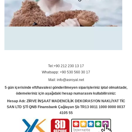
Tel:+90 212 230 13 17
Whatsapp: +90 530 560 30 17
Mail: info@asroyal.net
5 gün içerisinde eft/havalesi gönderilmeyen siparişleriniz iptal olmaktadır,
ödemeleriniz için aşağıdaki hesap numarasını kullabilirsiniz:
Hesap Adı: ZİRVE İNŞAAT MADENCİLİK DEKORASYON NAKLİYAT TİC
SAN LTD ŞTİ QNB Finansbank Çağlayan Şb TR13 0011 1000 0000 0037
4105 55