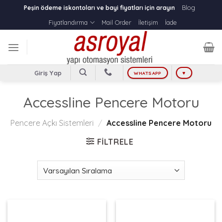
Skip
Blog
Peşin ödeme iskontoları ve bayi fiyatları için arayın
to
Fiyatlandırma
Mail Order
İletişim
İade
content
Giriş Yap
WHATSAPP
♥
Accessline Pencere Motoru
Pencere Açkı Sistemleri
/
Accessline Pencere Motoru
FILTRELE