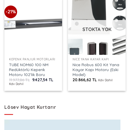
-21%
STOKTA YOK
KEPENK PANJUR MOTORLARI
NICE YANA KAYAR KAPI
TUBE NOM60 100 NM
Nice Robus 600 Kit Yana
Redüktörlü Kepenk
Kayar Kapı Motoru (Eski
Motoru 102’lik Boru
Model)
Orijinal
Şu
11.977,86
TL
9.427,54
TL
20.866,62
TL
Kdv Dahil
fiyat:
andaki
Kdv Dahil
11.977,86 TL.
fiyat:
9.427,54 TL.
Lösev Hayat Kurtarır