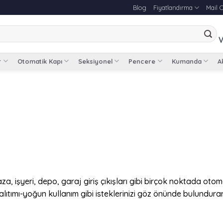
Blog
Fiyatlandırma
Mail 
V
r
Otomatik Kapı
Seksiyonel
Pencere
Kumanda
Ak
a, işyeri, depo, garaj giriş çıkışları gibi birçok noktada otom
alıtımı-yoğun kullanım gibi isteklerinizi göz önünde bulundu