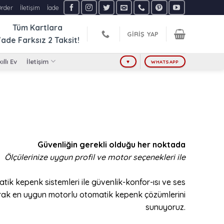
Order
İletişim
İade
Tüm Kartlara
GIRIŞ YAP
ade Farksız
2 Taksit!
ıllı Ev
İletişim
♥
WHATSAPP
Güvenliğin gerekli olduğu her noktada
Ölçülerinize uygun profil ve motor seçenekleri ile
atik kepenk sistemleri ile güvenlik-konfor-ısı ve ses
rarak en uygun motorlu otomatik kepenk çözümlerini
sunuyoruz.