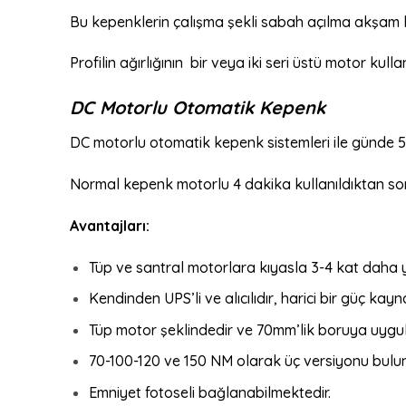
Bu kepenklerin çalışma şekli sabah açılma akşam
Profilin ağırlığının bir veya iki seri üstü motor k
DC Motorlu Otomatik Kepenk
DC motorlu otomatik kepenk sistemleri ile günde 
Normal kepenk motorlu 4 dakika kullanıldıktan sonr
Avantajları:
Tüp ve santral motorlara kıyasla 3-4 kat daha y
Kendinden UPS’li ve alıcılıdır, harici bir güç kay
Tüp motor şeklindedir ve 70mm’lik boruya uygul
70-100-120 ve 150 NM olarak üç versiyonu bulu
Emniyet fotoseli bağlanabilmektedir.