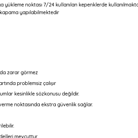
ya yükleme noktası 7/24 kullanılan kepenklerde kullanılmaktad
ma-kapama yapılabilmektedir
ında zarar görmez
artında problemsiz çalışır
mlar kesinlikle sözkonusu değildir.
t verme noktasında ekstra güvenlik sağlar.
ebilir.
elleri mevcuttur