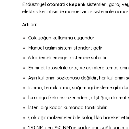
Endüstriyel
otomatik kepenk
sistemleri, garaj ve
elektrik kesintisinde manuel zincir sistemi ile aç
Artıları:
Çok yoğun kullanıma uygundur
Manuel açılım sistemi standart gelir
6 kademeli emniyet sistemine sahiptir
Emniyet fotoseli ile araç ve cisimlere temas an
Aşırı kullanım sözkonusu değildir, her kullanım ş
Isınma, termik atma, soğumayı bekleme gibi duru
İki radyo frekansı üzerinden çalıştığı için komu
İstenildiği kadar kumanda tanıtılabilir.
Çok ağır malzemeler bile kolaylıkla hareket ettiril
170 NM’den 750 NM’ye kadar güç sağlayan mod