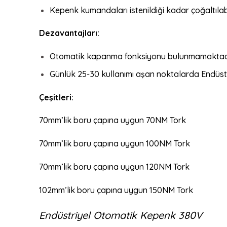
Kepenk kumandaları istenildiği kadar çoğaltılab
Dezavantajları:
Otomatik kapanma fonksiyonu bulunmamaktadı
Günlük 25-30 kullanımı aşan noktalarda Endüstr
Çeşitleri:
70mm’lik boru çapına uygun 70NM Tork
70mm’lik boru çapına uygun 100NM Tork
70mm’lik boru çapına uygun 120NM Tork
102mm’lik boru çapına uygun 150NM Tork
Endüstriyel Otomatik Kepenk 380V