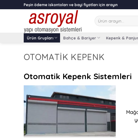
Skip
Peşin ödeme iskontoları ve bayi fiyatları için arayın
to
content
Ara:
Ürün Grupları
Bahçe & Bariyer
Kepenk & Panju
OTOMATIK KEPENK
Otomatik Kepenk Sistemleri
Mağaz
y