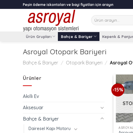
Skip
Peşin ödeme iskontoları ve bayi fiyatları için arayın
to
content
Ara:
Ürün Grupları
Bahçe & Bariyer
Kepenk & Panju
Asroyal Otopark Bariyeri
Bahçe & Bariyer
/
Otopark Bariyeri
/
Asroyal O
Ürünler
-15%
Akıllı Ev
STO
Aksesuar
+
Bahçe & Bariyer
Dairesel Kapı Motoru
Asroya