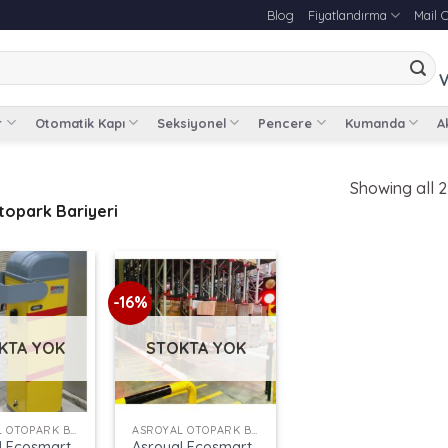
Blog
Fiyatlandırma
Mail 
V
r
Otomatik Kapı
Seksiyonel
Pencere
Kumanda
Ak
Showing all 2
topark Bariyeri
-16%
KTA YOK
STOKTA YOK
+
ASROYAL OTOPARK BARIYERI
ASROYAL OTOPARK BARIYERI
l Ecosmart
Asroyal Ecosmart