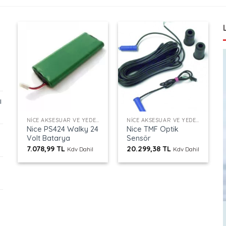
ı
+
+
NICE AKSESUAR VE YEDEK PARÇALAR
NICE AKSESUAR VE YEDEK PARÇALAR
Nice PS424 Walky 24
Nice TMF Optik
Volt Batarya
Sensör
7.078,99
TL
20.299,38
TL
Kdv Dahil
Kdv Dahil