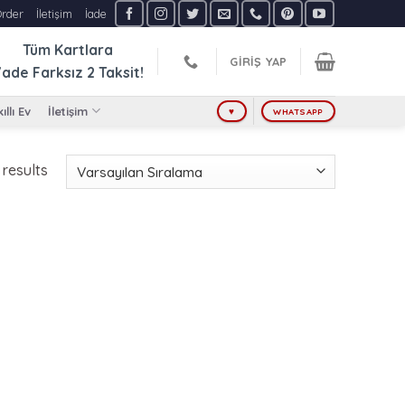
Order
İletişim
İade
Tüm Kartlara
GIRIŞ YAP
ade Farksız
2 Taksit!
ıllı Ev
İletişim
♥
WHATSAPP
 results