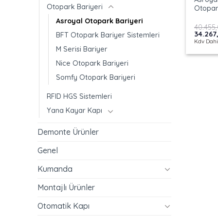
Otopark Bariyeri
Otopar
Asroyal Otopark Bariyeri
40.455
Orijinal
34.267
BFT Otopark Bariyer Sistemleri
fiyat:
Kdv Dahi
40.455,
M Serisi Bariyer
Nice Otopark Bariyeri
Somfy Otopark Bariyeri
RFID HGS Sistemleri
Yana Kayar Kapı
Demonte Ürünler
Genel
Kumanda
Montajlı Ürünler
Otomatik Kapı