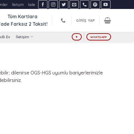
Order
İletişim
İade
Tüm Kartlara
GIRIŞ YAP
ade Farksız
2 Taksit!
ıllı Ev
İletişim
♥
WHATSAPP
ebilir; dilenirse OGS-HGS uyumlu bariyerlerimizle
bilirsiniz.