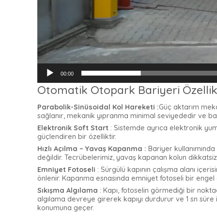
00:00
Otomatik Otopark Bariyeri Özellik
Parabolik-Sinüsoidal Kol Hareketi
:
Güç aktarım mekan
sağlanır, mekanik yıpranma minimal seviyededir ve ba
Elektronik Soft Start
:
Sistemde ayrıca elektronik yumu
güçlendiren bir özelliktir.
Hızlı Açılma – Yavaş Kapanma :
Bariyer kullanımında 
değildir. Tecrübelerimiz, yavaş kapanan kolun dikkatsi
Emniyet Fotoseli
:
Sürgülü kapının çalışma alanı içeris
önlenir. Kapanma esnasında emniyet fotoseli bir engel 
Sıkışma Algılama
:
Kapı, fotoselin görmediği bir nokta
algılama devreye girerek kapıyı durdurur ve 1 sn süre
konumuna geçer.