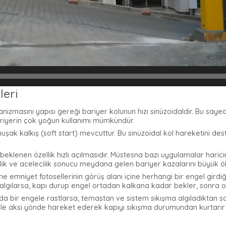
leri
izmasını yapısı gereği bariyer kolunun hızı sinüzoidaldir. Bu say
riyerin çok yoğun kullanımı mümkündür.
şak kalkış (soft start) mevcuttur. Bu sinüzoidal kol hareketini d
beklenen özellik hızlı açılmasıdır. Müstesna bazı uygulamalar hari
zlik ve acelecilik sonucu meydana gelen bariyer kazalarını büyük öl
ine emniyet fotosellerinin görüş alanı içine herhangi bir engel gir
algılarsa, kapı durup engel ortadan kalkana kadar bekler, sonra ot
da bir engele rastlarsa, temastan ve sistem sıkışma algıladıktan s
 ile aksi yönde hareket ederek kapıyı sıkışma durumundan kurtarır