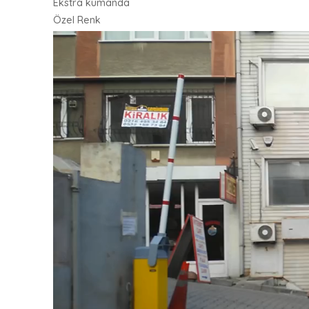
Ekstra kumanda
Özel Renk
Video
oynatıcı