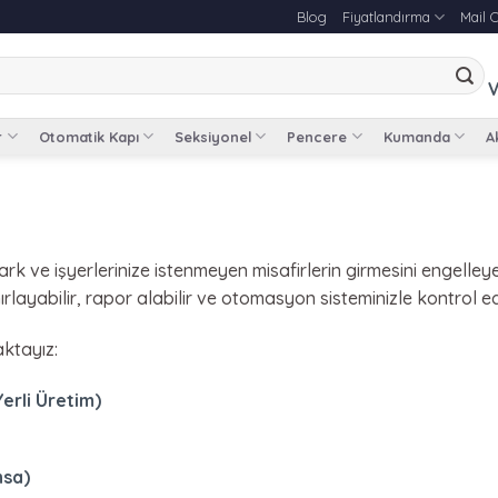
Blog
Fiyatlandırma
Mail 
V
r
Otomatik Kapı
Seksiyonel
Pencere
Kumanda
Ak
ark ve işyerlerinize istenmeyen misafirlerin girmesini engelley
rlayabilir, rapor alabilir ve otomasyon sisteminizle kontrol ede
aktayız:
erli Üretim)
nsa)