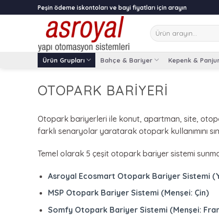
Skip
Peşin ödeme iskontoları ve bayi fiyatları için arayın
to
content
Ara:
Ürün Grupları
Bahçe & Bariyer
Kepenk & Panju
OTOPARK BARIYERI
Otopark bariyerleri ile konut, apartman, site, otop
farklı senaryolar yaratarak otopark kullanımını sını
Temel olarak 5 çeşit otopark bariyer sistemi sunm
Asroyal Ecosmart Otopark Bariyer Sistemi (Y
MSP Otopark Bariyer Sistemi (Menşei: Çin)
Somfy Otopark Bariyer Sistemi (Menşei: Fra