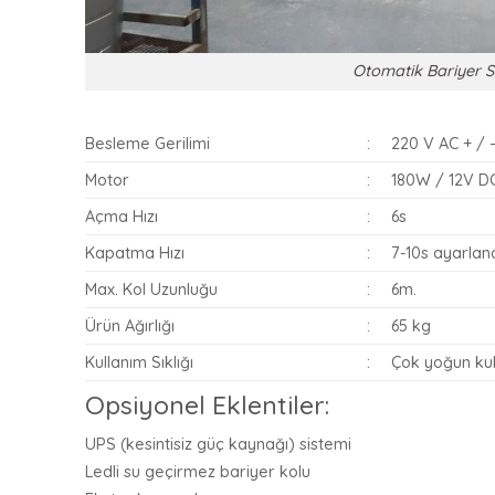
Otomatik Bariyer S
Besleme Gerilimi
:
220 V AC + / 
Motor
:
180W / 12V D
Açma Hızı
:
6s
Kapatma Hızı
:
7-10s ayarlana
Max. Kol Uzunluğu
:
6m.
Ürün Ağırlığı
:
65 kg
Kullanım Sıklığı
:
Çok yoğun kul
Opsiyonel Eklentiler:
UPS (kesintisiz güç kaynağı) sistemi
Ledli su geçirmez bariyer kolu