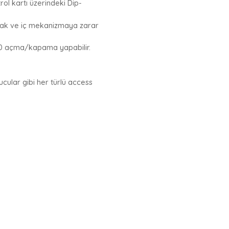
ol kartı üzerindeki Dip-
ırmak ve iç mekanizmaya zarar
50 açma/kapama yapabilir.
cular gibi her türlü access