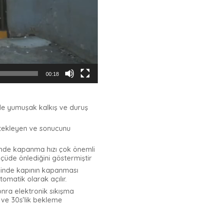
00:18
ede yumuşak kalkış ve duruş
estekleyen ve sonucunu
cinde kapanma hızı çok önemli
çüde önlediğini göstermiştir
diğinde kapının kapanması
omatik olarak açılır.
onra elektronik sıkışma
 ve 30s’lik bekleme