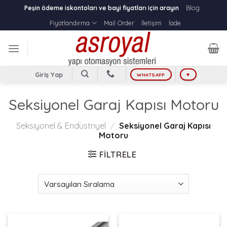
Skip
Blog
Peşin ödeme iskontoları ve bayi fiyatları için arayın
to
Fiyatlandırma
Mail Order
İletişim
İade
content
Giriş Yap
WHATSAPP
♥
Seksiyonel Garaj Kapısı Motoru
Seksiyonel & Endüstriyel
/
Seksiyonel Garaj Kapısı
Motoru
FILTRELE