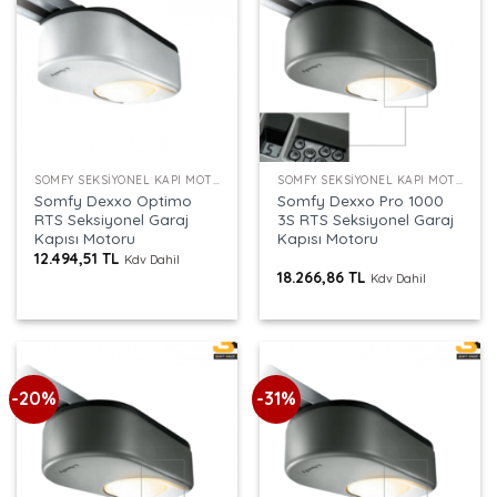
SOMFY SEKSIYONEL KAPI MOTORU
SOMFY SEKSIYONEL KAPI MOTORU
Somfy Dexxo Optimo
Somfy Dexxo Pro 1000
RTS Seksiyonel Garaj
3S RTS Seksiyonel Garaj
Kapısı Motoru
Kapısı Motoru
12.494,51
TL
Kdv Dahil
18.266,86
TL
Kdv Dahil
-20%
-31%