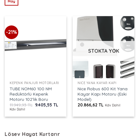
May
-21%
STOKTA YOK
KEPENK PANJUR MOTORLARI
NICE YANA KAYAR KAPI
TUBE NOM60 100 NM
Nice Robus 600 Kit Yana
Redüktörlü Kepenk
Kayar Kapı Motoru (Eski
Motoru 102’lik Boru
Model)
Orijinal
Şu
11.949,93
TL
9.405,55
TL
20.866,62
TL
Kdv Dahil
fiyat:
andaki
Kdv Dahil
11.949,93 TL.
fiyat:
9.405,55 TL.
Lösev Hayat Kurtarır