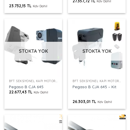
27.357,72
TL
Kdv Dahil
23.732,15
TL
Kdv Dahil
STOKTA YOK
STOKTA YOK
BFT SEKSIYONEL KAPI MOTORU
BFT SEKSIYONEL KAPI MOTORU
Pegaso B CJA 645
Pegaso B CJA 645 – Kit
22.677,43
TL
Kdv Dahil
26.303,01
TL
Kdv Dahil