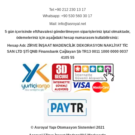
Tel:+90 212 230 13 17
Whatsapp: +90 530 560 30 17
Mail: info@asroyal.net
5 gün içerisinde eft/havalesi gönderilmeyen siparişleriniz iptal olmaktadır,
ödemeleriniz için aşağıdaki hesap numarasını kullabilirsiniz:
Hesap Adı: ZİRVE İNŞAAT MADENCİLİK DEKORASYON NAKLİYAT TİC
SAN LTD ŞTİ QNB Finansbank Çağlayan Şb TR13 0011 1000 0000 0037
4105 55
© Asroyal
Yapı Otomasyon Sistemleri 2021