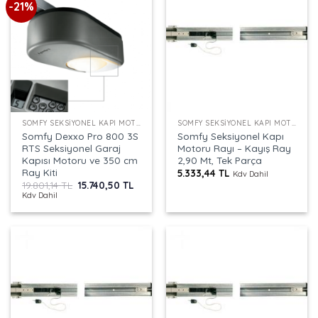
-21%
SOMFY SEKSIYONEL KAPI MOTORU
SOMFY SEKSIYONEL KAPI MOTORU RAYI
Somfy Dexxo Pro 800 3S
Somfy Seksiyonel Kapı
RTS Seksiyonel Garaj
Motoru Rayı – Kayış Ray
Kapısı Motoru ve 350 cm
2,90 Mt, Tek Parça
Ray Kiti
5.333,44
TL
Kdv Dahil
Orijinal
Şu
19.801,14
TL
15.740,50
TL
fiyat:
andaki
Kdv Dahil
19.801,14 TL.
fiyat:
15.740,50 TL.