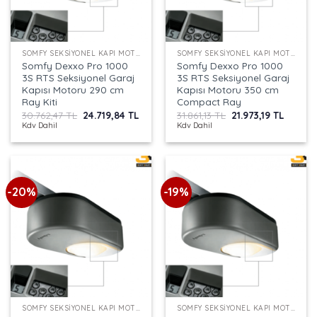
SOMFY SEKSIYONEL KAPI MOTORU
SOMFY SEKSIYONEL KAPI MOTORU
Somfy Dexxo Pro 1000
Somfy Dexxo Pro 1000
3S RTS Seksiyonel Garaj
3S RTS Seksiyonel Garaj
Kapısı Motoru 290 cm
Kapısı Motoru 350 cm
Ray Kiti
Compact Ray
Orijinal
Şu
Orijinal
Şu
30.762,47
TL
24.719,84
TL
31.861,13
TL
21.973,19
TL
fiyat:
andaki
fiyat:
andaki
Kdv Dahil
Kdv Dahil
30.762,47 TL.
fiyat:
31.861,13 TL.
fiyat:
24.719,84 TL.
21.973,
-20%
-19%
SOMFY SEKSIYONEL KAPI MOTORU
SOMFY SEKSIYONEL KAPI MOTORU