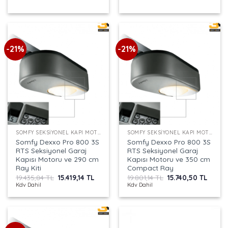
-21%
-21%
SOMFY SEKSIYONEL KAPI MOTORU
SOMFY SEKSIYONEL KAPI MOTORU
Somfy Dexxo Pro 800 3S
Somfy Dexxo Pro 800 3S
RTS Seksiyonel Garaj
RTS Seksiyonel Garaj
Kapısı Motoru ve 290 cm
Kapısı Motoru ve 350 cm
Ray Kiti
Compact Ray
Orijinal
Şu
Orijinal
Şu
19.435,84
TL
15.419,14
TL
19.801,14
TL
15.740,50
TL
fiyat:
andaki
fiyat:
andak
Kdv Dahil
Kdv Dahil
19.435,84 TL.
fiyat:
19.801,14 TL.
fiyat:
15.419,14 TL.
15.740