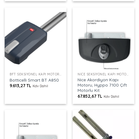
BFT SEKSIYONEL KAPI MOTORU
NICE SEKSIYONEL KAPI MOTORU
Nice Akordiyon Kapı
Botticelli Smart BT A850
Motoru, Hyppo 7100 Çift
9.613,27
TL
Kdv Dahil
Motorlu Kit
67.852,67
TL
Kdv Dahil