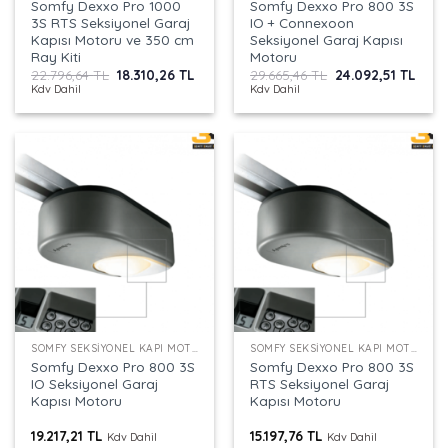
Somfy Dexxo Pro 1000
Somfy Dexxo Pro 800 3S
3S RTS Seksiyonel Garaj
IO + Connexoon
Kapısı Motoru ve 350 cm
Seksiyonel Garaj Kapısı
Ray Kiti
Motoru
Orijinal
Şu
Orijinal
Şu
22.796,64
TL
18.310,26
TL
29.665,46
TL
24.092,51
TL
fiyat:
andaki
fiyat:
anda
Kdv Dahil
Kdv Dahil
22.796,64 TL.
fiyat:
29.665,46 TL.
fiyat
18.310,26 TL.
24.09
SOMFY SEKSIYONEL KAPI MOTORU
SOMFY SEKSIYONEL KAPI MOTORU
Somfy Dexxo Pro 800 3S
Somfy Dexxo Pro 800 3S
IO Seksiyonel Garaj
RTS Seksiyonel Garaj
Kapısı Motoru
Kapısı Motoru
19.217,21
TL
15.197,76
TL
Kdv Dahil
Kdv Dahil