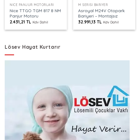
NICE PANJUR MOTORLARI
M SERISI BARIYER
Nice TTGO TGM 817 8 NM
Asroyal M24V Otopark
Panjur Motoru
Bariyeri – Montajsız
2.431,21
TL
32.991,13
TL
Kdv Dahil
Kdv Dahil
Lösev Hayat Kurtarır