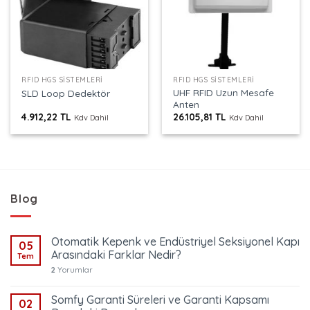
RFID HGS SISTEMLERI
RFID HGS SISTEMLERI
UHF RFID Uzun Mesafe
SLD Loop Dedektör
Anten
4.912,22
TL
26.105,81
TL
Kdv Dahil
Kdv Dahil
Blog
Otomatik Kepenk ve Endüstriyel Seksiyonel Kapı
05
Arasındaki Farklar Nedir?
Tem
2
Yorumlar
Somfy Garanti Süreleri ve Garanti Kapsamı
02