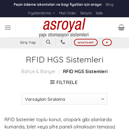
Skip
Blog
Peşin ödeme iskontoları ve bayi fiyatları için arayın
to
Fiyatlandırma
Mail Order
İletişim
İade
content
Giriş Yap
WHATSAPP
♥
RFID HGS Sistemleri
Bahçe & Bariyer
/
RFID HGS Sistemleri
FILTRELE
RFID Sistemler toplu konut, otopark gibi alanlarda
kumanda, bilet veya şifre paneli olmaksızın temassız