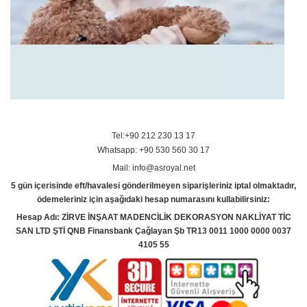
Tel:+90 212 230 13 17
Whatsapp: +90 530 560 30 17
Mail: info@asroyal.net
5 gün içerisinde eft/havalesi gönderilmeyen siparişleriniz iptal olmaktadır,
ödemeleriniz için aşağıdaki hesap numarasını kullabilirsiniz:
Hesap Adı: ZİRVE İNŞAAT MADENCİLİK DEKORASYON NAKLİYAT TİC
SAN LTD ŞTİ QNB Finansbank Çağlayan Şb TR13 0011 1000 0000 0037
4105 55