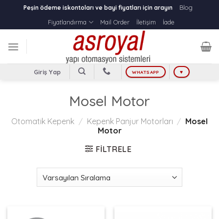
Skip
Blog
Peşin ödeme iskontoları ve bayi fiyatları için arayın
to
Fiyatlandırma
Mail Order
İletişim
İade
content
Giriş Yap
WHATSAPP
♥
Mosel Motor
Otomatik Kepenk
/
Kepenk Panjur Motorları
/
Mosel
Motor
FILTRELE