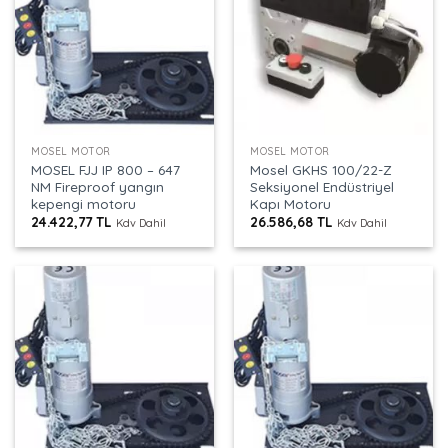
MOSEL MOTOR
MOSEL MOTOR
MOSEL FJJ IP 800 – 647
Mosel GKHS 100/22-Z
NM Fireproof yangın
Seksiyonel Endüstriyel
kepengi motoru
Kapı Motoru
24.422,77
TL
26.586,68
TL
Kdv Dahil
Kdv Dahil