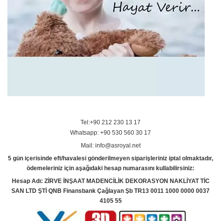
Tel:+90 212 230 13 17
Whatsapp: +90 530 560 30 17
Mail: info@asroyal.net
5 gün içerisinde eft/havalesi gönderilmeyen siparişleriniz iptal olmaktadır,
ödemeleriniz için aşağıdaki hesap numarasını kullabilirsiniz:
Hesap Adı: ZİRVE İNŞAAT MADENCİLİK DEKORASYON NAKLİYAT TİC
SAN LTD ŞTİ QNB Finansbank Çağlayan Şb TR13 0011 1000 0000 0037
4105 55