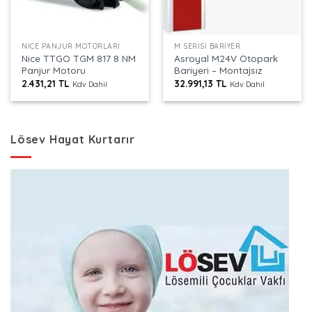
NICE PANJUR MOTORLARI
M SERISI BARIYER
Nice TTGO TGM 817 8 NM
Asroyal M24V Otopark
Panjur Motoru
Bariyeri – Montajsız
2.431,21
TL
32.991,13
TL
Kdv Dahil
Kdv Dahil
Lösev Hayat Kurtarır