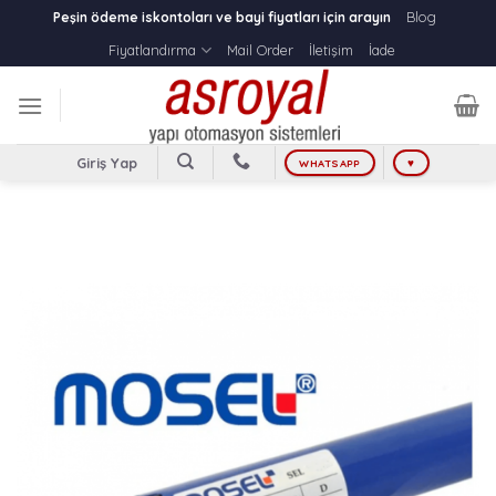
Skip
Blog
Peşin ödeme iskontoları ve bayi fiyatları için arayın
to
Fiyatlandırma
Mail Order
İletişim
İade
content
Giriş Yap
WHATSAPP
♥