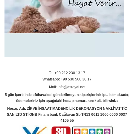
Tel:+90 212 230 13 17
Whatsapp: +90 530 560 30 17
Mail: info@asroyal.net
5 gün içerisinde eft/havalesi gönderilmeyen siparişleriniz iptal olmaktadır,
ödemeleriniz için aşağıdaki hesap numarasını kullabilirsiniz:
Hesap Adı: ZİRVE İNŞAAT MADENCİLİK DEKORASYON NAKLİYAT TİC
SAN LTD ŞTİ QNB Finansbank Çağlayan Şb TR13 0011 1000 0000 0037
4105 55