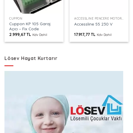
CUPPON
ACCESSLINE PENCERE MOTORU
Cuppon KP 105 Garaj
Accessline 55 230 V
Açıcı – Fix Code
2.999,67
TL
17.917,77
TL
Kdv Dahil
Kdv Dahil
Lösev Hayat Kurtarır