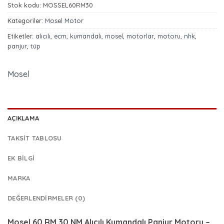
Stok kodu:
MOSSEL60RM30
Kategoriler:
Mosel Motor
Etiketler:
alıcılı
,
ecm
,
kumandalı
,
mosel
,
motorlar
,
motoru
,
nhk
,
panjur
,
tüp
Mosel
AÇIKLAMA
TAKSIT TABLOSU
EK BILGI
MARKA
DEĞERLENDIRMELER (0)
Mosel 60 RM 30 NM Alıcılı Kumandalı Panjur Motoru –