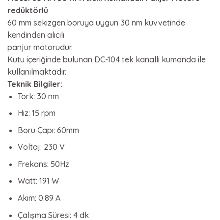
redüktörlü
60 mm sekizgen boruya uygun 30 nm kuvvetinde
kendinden alıcılı
panjur motorudur.
Kutu içeriğinde bulunan DC-104 tek kanallı kumanda ile
kullanılmaktadır.
Teknik Bilgiler:
Tork: 30 nm
Hız: 15 rpm
Boru Çapı: 60mm
Voltaj: 230 V
Frekans: 50Hz
Watt: 191 W
Akım: 0.89 A
Çalışma Süresi: 4 dk