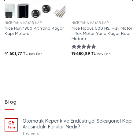
NICE YANA KAYAR KAPI
NICE YANA KAYAR KAPI
Nice Run 1800 Kit Yana Kayar
Nice Robus 500 HS, Hızlı Motor
Kapı Motoru
– Tek Motor Yana Kayar Kapı
Motoru
41.601,77
TL
19.680,89
TL
5 üzerinden
Kdv Dahil
Kdv Dahil
5.00
oy
aldı
Blog
Otomatik Kepenk ve Endüstriyel Seksiyonel Kapı
05
Arasındaki Farklar Nedir?
Tem
2
Yorumlar