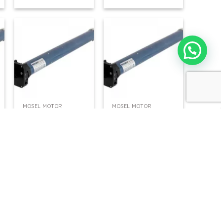
+
+
MOSEL MOTOR
MOSEL MOTOR
Mosel Sel 60 – 20
Mosel Sel 60 – 20
NM NHK
NM TYP Düz Motor
Redüktörlü Tüp
Motor
2.467,75
TL
1.557,76
TL
Kdv Dahil
Kdv Dahil