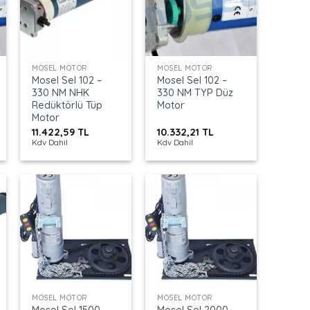
+
+
MOSEL MOTOR
MOSEL MOTOR
Mosel Sel 102 –
Mosel Sel 102 –
330 NM NHK
330 NM TYP Düz
Redüktörlü Tüp
Motor
Motor
11.422,59
TL
10.332,21
TL
Kdv Dahil
Kdv Dahil
+
+
MOSEL MOTOR
MOSEL MOTOR
Mosel Sel 1500
Mosel Sel 2000