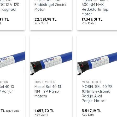
DC 12 V 120
Endüstriyel Zincirli
500 NM NHK
 Kaynaklı
Motor
Redüktörlü Tüp
Motor
,49
TL
22.591,98
TL
17.349,01
TL
l
Kdv Dahil
Kdv Dahil
+
+
MOTOR
MOSEL MOTOR
MOSEL MOTOR
el 40 10
Mosel Sel 40 13
MOSEL SEL 40 RS
 Panjur
NM TYP Panjur
10Nm Elektronik
Motoru
Radyo Alıcılı
Panjur Motoru
5
TL
1.657,70
TL
3.547,19
TL
Kdv Dahil
Kdv Dahil
Kdv Dahil