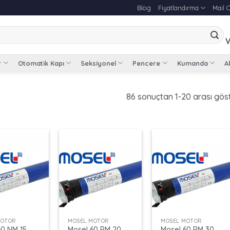
Blog
Fiyatlandırma
Mail 
V
r
Otomatik Kapı
Seksiyonel
Pencere
Kumanda
Ak
86 sonuçtan 1-20 arası göst
+
+
MOTOR
MOSEL MOTOR
MOSEL MOTOR
60 NM 15
Mosel 60 RM 20
Mosel 60 RM 30