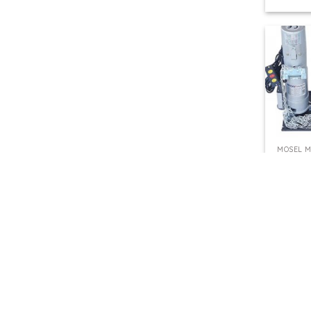
+
MOSEL 
Mosel 
Endüstri
Motor
8.790,
Kdv Dahi