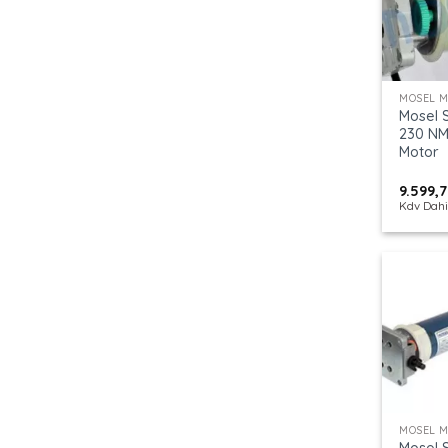
+
MOSEL 
Mosel S
230 NM
Motor
9.599,
Kdv Dahi
+
MOSEL 
Mosel S