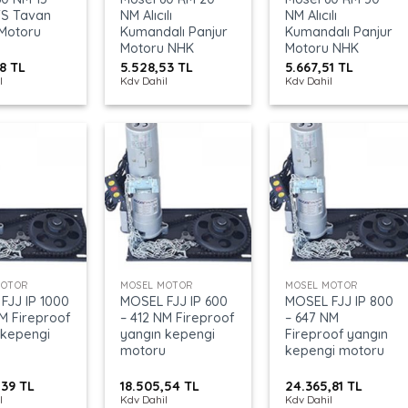
S Tavan
NM Alıcılı
NM Alıcılı
Motoru
Kumandalı Panjur
Kumandalı Panjur
Motoru NHK
Motoru NHK
78
TL
5.528,53
TL
5.667,51
TL
l
Kdv Dahil
Kdv Dahil
+
+
MOTOR
MOSEL MOTOR
MOSEL MOTOR
FJJ IP 1000
MOSEL FJJ IP 600
MOSEL FJJ IP 800
NM Fireproof
– 412 NM Fireproof
– 647 NM
 kepengi
yangın kepengi
Fireproof yangın
u
motoru
kepengi motoru
,39
TL
18.505,54
TL
24.365,81
TL
l
Kdv Dahil
Kdv Dahil