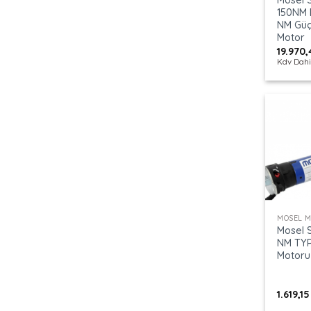
150NM 
NM Güç
Motor
19.970
Kdv Dahi
+
MOSEL 
Mosel S
NM TYP
Motoru
1.619,1