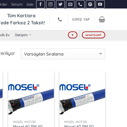
Order
İletişim
İade
Tüm Kartlara
GIRIŞ YAP
ade Farksız
2 Taksit!
ıllı Ev
İletişim
♥
WHATSAPP
eriliyor
+
+
MOSEL MOTOR
MOSEL MOTOR
Mosel 60 RM 40
Mosel 60 RM 50