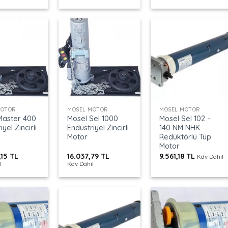
+
+
MOTOR
MOSEL MOTOR
MOSEL MOTOR
Master 400
Mosel Sel 1000
Mosel Sel 102 –
yel Zincirli
Endüstriyel Zincirli
140 NM NHK
Motor
Redüktörlü Tüp
Motor
,15
TL
16.037,79
TL
9.561,18
TL
Kdv Dahil
l
Kdv Dahil