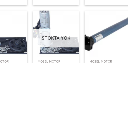
STOKTA YOK
+
+
MOTOR
MOSEL MOTOR
MOSEL MOTOR
Sel 400
Mosel Sel 500
Mosel Sel 60 – 10
yel Zincirli
Endüstriyel Zincirli
NM TYP Düz Motor
Motor
16
TL
8.790,16
TL
1.542,05
TL
l
Kdv Dahil
Kdv Dahil