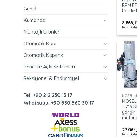
RPM FT
Genel
Perde 
Kumanda
8.866,
Kdv Dahi
Montajlı Ürünler
Otomatik Kapı
Otomatik Kepenk
Pencere Açkı Sistemleri
Seksiyonel & Endüstriyel
+
Tel: +90 212 230 13 17
MOSEL 
MOSEL 
Whatsapp: +90 530 560 30 17
– 715 
yangın
motor
27.064
Kdv Dahi