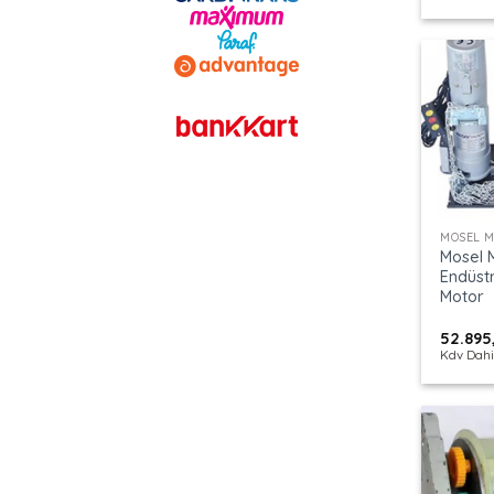
+
MOSEL 
Mosel 
Endüstri
Motor
52.895
Kdv Dahi