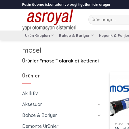
Skip
Peşin ödeme iskontoları ve bayi fiyatları için arayın
to
content
Ara:
Ürün Grupları
Bahçe & Bariyer
Kepenk & Panju
mosel
Ürünler “mosel” olarak etiketlendi
Ürünler
Akıllı Ev
Aksesuar
+
Bahçe & Bariyer
MOSEL 
Demonte Ürünler
Mosel 