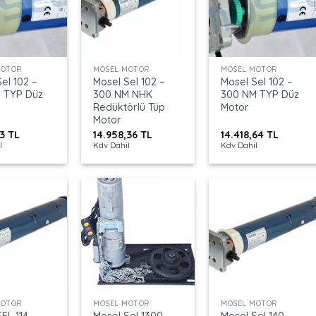
+
+
MOTOR
MOSEL MOTOR
MOSEL MOTOR
el 102 –
Mosel Sel 102 –
Mosel Sel 102 –
 TYP Düz
300 NM NHK
300 NM TYP Düz
Redüktörlü Tüp
Motor
Motor
73
TL
14.958,36
TL
14.418,64
TL
l
Kdv Dahil
Kdv Dahil
+
+
MOTOR
MOSEL MOTOR
MOSEL MOTOR
EL 114-
Mosel Sel 1300
Mosel Sel 140 –