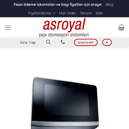
Skip
Blog
Peşin ödeme iskontoları ve bayi fiyatları için arayın
to
Fiyatlandırma
Mail Order
İletişim
İade
content
Giriş Yap
WHATSAPP
♥