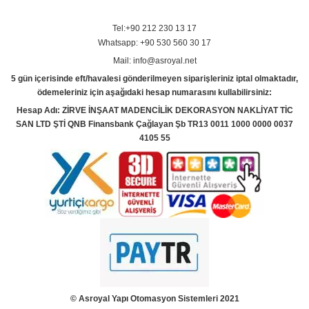
Tel:+90 212 230 13 17
Whatsapp: +90 530 560 30 17
Mail: info@asroyal.net
5 gün içerisinde eft/havalesi gönderilmeyen siparişleriniz iptal olmaktadır,
ödemeleriniz için aşağıdaki hesap numarasını kullabilirsiniz:
Hesap Adı: ZİRVE İNŞAAT MADENCİLİK DEKORASYON NAKLİYAT TİC
SAN LTD ŞTİ QNB Finansbank Çağlayan Şb TR13 0011 1000 0000 0037
4105 55
© Asroyal
Yapı Otomasyon Sistemleri 2021