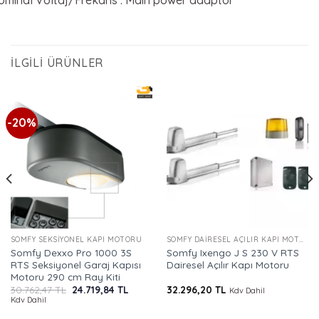
İLGILI ÜRÜNLER
-20%
SOMFY SEKSIYONEL KAPI MOTORU
SOMFY DAIRESEL AÇILIR KAPI MOTORLARI
Somfy Dexxo Pro 1000 3S
Somfy Ixengo J S 230 V RTS
RTS Seksiyonel Garaj Kapısı
Dairesel Açılır Kapı Motoru
Motoru 290 cm Ray Kiti
Orijinal
Şu
30.762,47
TL
24.719,84
TL
32.296,20
TL
Kdv Dahil
fiyat:
andaki
Kdv Dahil
30.762,47 TL.
fiyat:
2 TL.
24.719,84 TL.