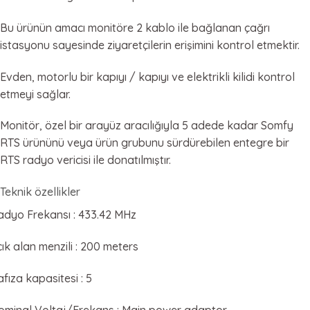
Bu ürünün amacı monitöre 2 kablo ile bağlanan çağrı
istasyonu sayesinde ziyaretçilerin erişimini kontrol etmektir.
Evden, motorlu bir kapıyı / kapıyı ve elektrikli kilidi kontrol
etmeyi sağlar.
Monitör, özel bir arayüz aracılığıyla 5 adede kadar Somfy
RTS ürününü veya ürün grubunu sürdürebilen entegre bir
RTS radyo vericisi ile donatılmıştır.
Teknik özellikler
adyo Frekansı : 433.42 MHz
ık alan menzili : 200 meters
fıza kapasitesi : 5
ominal Voltaj/Frekans : Main power adaptor