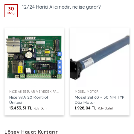
12/24 Harici Alıcı nedir, ne işe yarar?
30
May
NICE AKSESUAR VE YEDEK PARÇALAR
MOSEL MOTOR
Nice WIA 20 Kontrol
Mosel Sel 60 – 30 NM TYP
Ünitesi
Düz Motor
13.433,31
TL
1.928,04
TL
Kdv Dahil
Kdv Dahil
Lösev Hayat Kurtarır