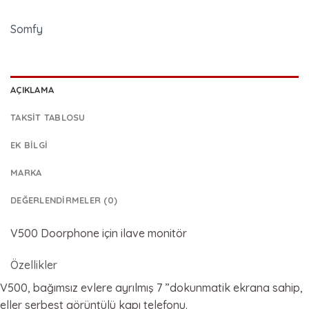
Somfy
AÇIKLAMA
TAKSIT TABLOSU
EK BILGI
MARKA
DEĞERLENDIRMELER (0)
V500 Doorphone için ilave monitör
Özellikler
V500, bağımsız evlere ayrılmış 7 ”dokunmatik ekrana sahip,
eller serbest görüntülü kapı telefonu.