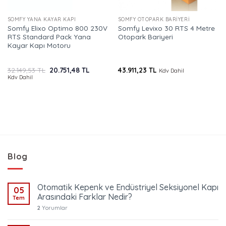
SOMFY YANA KAYAR KAPI
SOMFY OTOPARK BARIYERI
Somfy Elixo Optimo 800 230V
Somfy Levixo 30 RTS 4 Metre
RTS Standard Pack Yana
Otopark Bariyeri
Kayar Kapı Motoru
Orijinal
Şu
32.149,53
TL
20.751,48
TL
43.911,23
TL
Kdv Dahil
i
fiyat:
andaki
Kdv Dahil
32.149,53 TL.
fiyat:
91 TL.
20.751,48 TL.
Blog
Otomatik Kepenk ve Endüstriyel Seksiyonel Kapı
05
Arasındaki Farklar Nedir?
Tem
2
Yorumlar