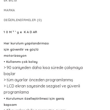
EK BILGI
MARKA
DEĞERLENDIRMELER (0)
1 0 M ² ’ y e K A D AR
Her kurulum yapılandırması
için güvenilir ve güçlü
motorizasyon
• Kullanımı çok kolay
> 90 saniyeden daha kısa sürede çalışmaya
başlar
> tüm ayarlar önceden programlanmış
> LCD ekran sayesinde sezgisel ve güvenli
programlama
• Kurulumun özelleştirilmesi için geniş
kapsam