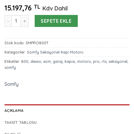
15.197,76
TL
Kdv Dahil
Somfy Dexxo Pro 800 3S RTS Seksiyonel Garaj Kapısı Motor
SEPETE EKLE
Stok kodu:
SMPRO800T
Kategoriler:
Somfy Seksiyonel Kapı Motoru
Etiketler:
800
,
dexxo
,
ecm
,
garaj
,
kapısı
,
motoru
,
pro
,
rts
,
seksiyonel
,
somfy
Somfy
AÇIKLAMA
TAKSIT TABLOSU