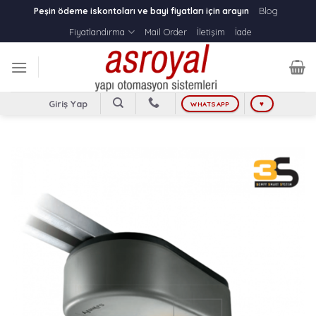
Skip
Blog
Peşin ödeme iskontoları ve bayi fiyatları için arayın
to
Fiyatlandırma
Mail Order
İletişim
İade
content
Giriş Yap
WHATSAPP
♥