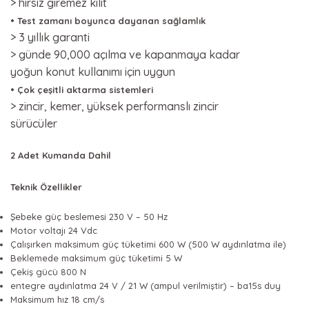
> hırsız giremez kilit
• Test zamanı boyunca dayanan sağlamlık
> 3 yıllık garanti
> günde 90,000 açılma ve kapanmaya kadar
yoğun konut kullanımı için uygun
• Çok çeşitli aktarma sistemleri
> zincir, kemer, yüksek performanslı zincir
sürücüler
2 Adet Kumanda Dahil
Teknik Özellikler
Şebeke güç beslemesi 230 V – 50 Hz
Motor voltajı 24 Vdc
Çalışırken maksimum güç tüketimi 600 W (500 W aydınlatma ile)
Beklemede maksimum güç tüketimi 5 W
Çekiş gücü 800 N
entegre aydınlatma 24 V / 21 W (ampul verilmiştir) – ba15s duy
Maksimum hız 18 cm/s