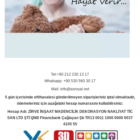
Tel:+90 212 230 13 17
Whatsapp: +90 530 560 30 17
Mail: info@asroyal.net
5 gün içerisinde eft/havalesi gönderilmeyen siparişleriniz iptal olmaktadır,
ödemeleriniz için aşağıdaki hesap numarasını kullabilirsiniz:
Hesap Adı: ZİRVE İNŞAAT MADENCİLİK DEKORASYON NAKLİYAT TİC
SAN LTD ŞTİ QNB Finansbank Çağlayan Şb TR13 0011 1000 0000 0037
4105 55