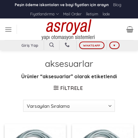
Skip
Blog
Peşin ödeme iskontoları ve bayi fiyatları için arayın
to
Fiyatlandırma
Mail Order
İletişim
İade
content
Giriş Yap
WHATSAPP
♥
aksesuarlar
Ürünler “aksesuarlar” olarak etiketlendi
FILTRELE