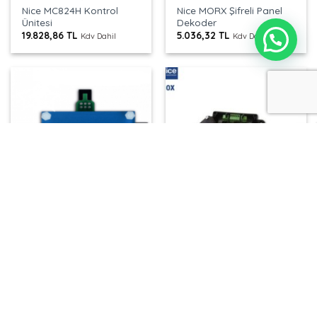
Nice MC824H Kontrol
Nice MORX Şifreli Panel
Ünitesi
Dekoder
19.828,86
TL
5.036,32
TL
Kdv Dahil
Kdv Dahil
NICE AKSESUAR VE YEDEK PARÇALAR
NICE AKSESUAR VE YEDEK PARÇALAR
Nice NDA004 Bluetooth
Nice NDA011 TMBOX
Programlama Cihazı
Sensör Kutusu
89.717,70
TL
8.321,59
TL
Kdv Dahil
Kdv Dahil