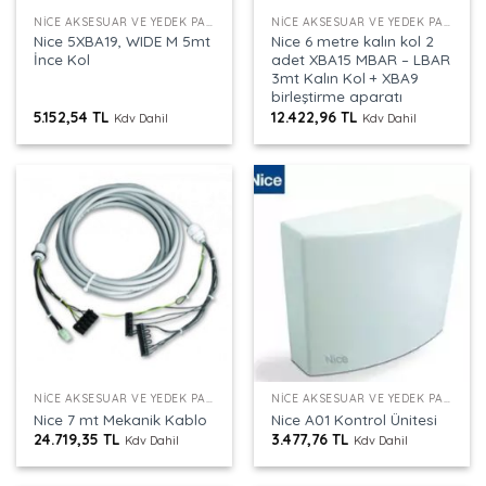
NICE AKSESUAR VE YEDEK PARÇALAR
NICE AKSESUAR VE YEDEK PARÇALAR
Nice 5XBA19, WIDE M 5mt
Nice 6 metre kalın kol 2
İnce Kol
adet XBA15 MBAR – LBAR
3mt Kalın Kol + XBA9
birleştirme aparatı
5.152,54
TL
12.422,96
TL
Kdv Dahil
Kdv Dahil
NICE AKSESUAR VE YEDEK PARÇALAR
NICE AKSESUAR VE YEDEK PARÇALAR
Nice 7 mt Mekanik Kablo
Nice A01 Kontrol Ünitesi
24.719,35
TL
3.477,76
TL
Kdv Dahil
Kdv Dahil