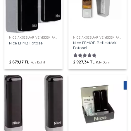
NICE AKSESUAR VE YEDEK PARÇALAR
NICE AKSESUAR VE YEDEK PARÇALAR
Nice EPMOR Reflektörlü
Nice EPMB Fotosel
Fotosel
2.879,17
TL
2.927,34
TL
5 üzerinden
Kdv Dahil
Kdv Dahil
5.00
oy
aldı