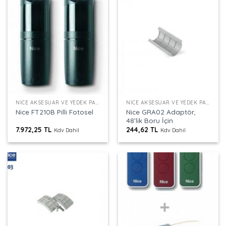
NICE AKSESUAR VE YEDEK PARÇALAR
NICE AKSESUAR VE YEDEK PARÇALAR
Nice GRA02 Adaptör,
Nice FT210B Pilli Fotosel
48’lik Boru İçin
7.972,25
TL
244,62
TL
Kdv Dahil
Kdv Dahil