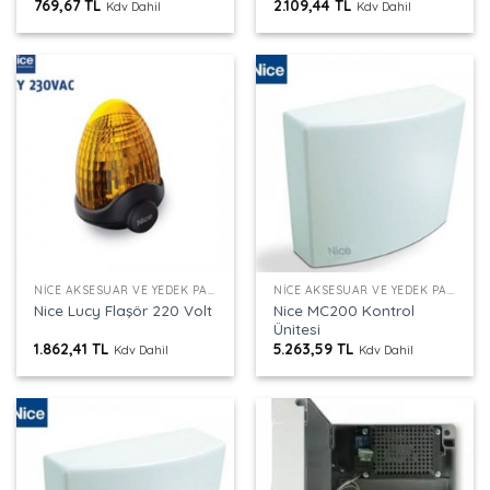
769,67
TL
2.109,44
TL
Kdv Dahil
Kdv Dahil
NICE AKSESUAR VE YEDEK PARÇALAR
NICE AKSESUAR VE YEDEK PARÇALAR
Nice MC200 Kontrol
Nice Lucy Flaşör 220 Volt
Ünitesi
1.862,41
TL
5.263,59
TL
Kdv Dahil
Kdv Dahil