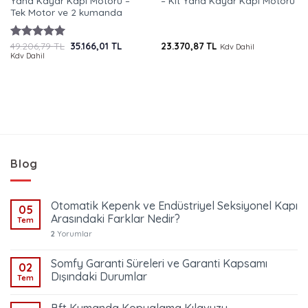
Yana Kayar Kapı Motoru –
– Kit Yana Kayar Kapı Motoru
Tek Motor ve 2 kumanda
Orijinal
Şu
49.206,79
TL
35.166,01
TL
23.370,87
TL
5 üzerinden
Kdv Dahil
fiyat:
andaki
Kdv Dahil
5.00
oy
49.206,79 TL.
fiyat:
aldı
35.166,01 TL.
Blog
Otomatik Kepenk ve Endüstriyel Seksiyonel Kapı
05
Arasındaki Farklar Nedir?
Tem
2
Yorumlar
Somfy Garanti Süreleri ve Garanti Kapsamı
02
Dışındaki Durumlar
Tem