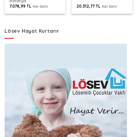
Batarya
7.078,99
TL
20.312,77
TL
Kdv Dahil
Kdv Dahil
Lösev Hayat Kurtarır