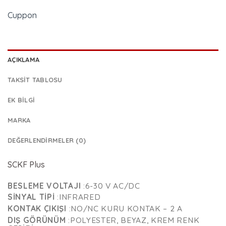
Cuppon
AÇIKLAMA
TAKSIT TABLOSU
EK BILGI
MARKA
DEĞERLENDIRMELER (0)
SCKF Plus
BESLEME VOLTAJI
:6-30 V AC/DC
SINYAL TIPI
:INFRARED
KONTAK ÇIKIŞI
:NO/NC KURU KONTAK – 2 A
DIŞ GÖRÜNÜM
:POLYESTER, BEYAZ, KREM RENK