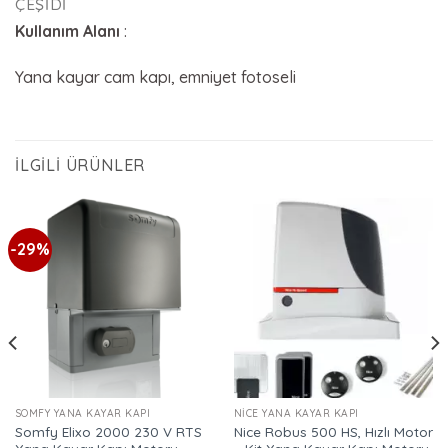
ÇEŞIDI
Kullanım Alanı
:
Yana kayar cam kapı, emniyet fotoseli
İLGILI ÜRÜNLER
-29%
SOMFY YANA KAYAR KAPI
NICE YANA KAYAR KAPI
Somfy Elixo 2000 230 V RTS
Nice Robus 500 HS, Hızlı Motor