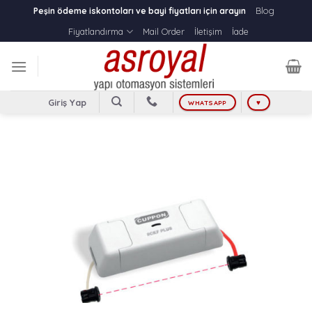
Skip
Blog
Peşin ödeme iskontoları ve bayi fiyatları için arayın
to
Fiyatlandırma
Mail Order
İletişim
İade
content
Giriş Yap
WHATSAPP
♥