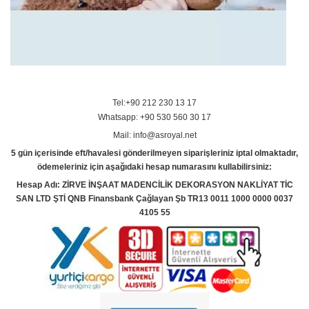
Tel:+90 212 230 13 17
Whatsapp: +90 530 560 30 17
Mail: info@asroyal.net
5 gün içerisinde eft/havalesi gönderilmeyen siparişleriniz iptal olmaktadır,
ödemeleriniz için aşağıdaki hesap numarasını kullabilirsiniz:
Hesap Adı: ZİRVE İNŞAAT MADENCİLİK DEKORASYON NAKLİYAT TİC
SAN LTD ŞTİ QNB Finansbank Çağlayan Şb TR13 0011 1000 0000 0037
4105 55