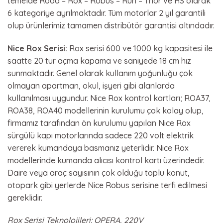
temelde Road – Rox – Robus – Run – Thor ve HS olarak
6 kategoriye ayrılmaktadır. Tüm motorlar 2 yıl garantili
olup ürünlerimiz tamamen distribütör garantisi altındadır.
Nice Rox Serisi:
Rox serisi 600 ve 1000 kg kapasitesi ile
saatte 20 tur açma kapama ve saniyede 18 cm hız
sunmaktadır. Genel olarak kullanım yoğunluğu çok
olmayan apartman, okul, işyeri gibi alanlarda
kullanılması uygundur. Nice Rox kontrol kartları; ROA37,
ROA38, ROA40 modellerinin kurulumu çok kolay olup,
firmamız tarafından ön kurulumu yapılan Nice Rox
sürgülü kapı motorlarında sadece 220 volt elektrik
vererek kumandaya basmanız yeterlidir. Nice Rox
modellerinde kumanda alıcısı kontrol kartı üzerindedir.
Daire veya araç sayısının çok olduğu toplu konut,
otopark gibi yerlerde Nice Robus serisine terfi edilmesi
gereklidir.
Rox Serisi Teknolojileri: OPERA, 220V