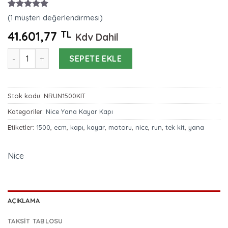
1
müşteri
(
1
müşteri değerlendirmesi)
puanına
dayanarak
41.601,77
TL
Kdv Dahil
5 üzerinden
5.00
puan
Nice Run 1500 - Kit Yana Kayar Kapı Motoru adet
aldı
SEPETE EKLE
Stok kodu:
NRUN1500KIT
Kategoriler:
Nice Yana Kayar Kapı
Etiketler:
1500
,
ecm
,
kapı
,
kayar
,
motoru
,
nice
,
run
,
tek kit
,
yana
Nice
AÇIKLAMA
TAKSIT TABLOSU