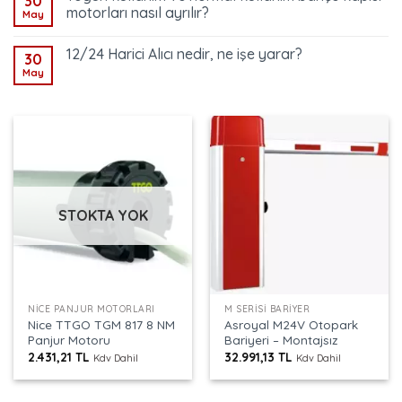
30
motorları nasıl ayrılır?
May
12/24 Harici Alıcı nedir, ne işe yarar?
30
May
STOKTA YOK
NICE PANJUR MOTORLARI
M SERISI BARIYER
Nice TTGO TGM 817 8 NM
Asroyal M24V Otopark
Panjur Motoru
Bariyeri – Montajsız
2.431,21
TL
32.991,13
TL
Kdv Dahil
Kdv Dahil