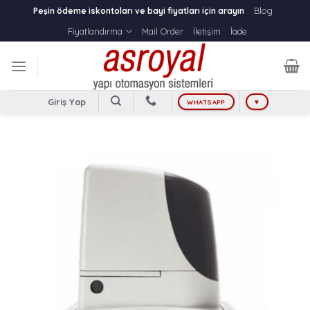
Skip
Blog
Peşin ödeme iskontoları ve bayi fiyatları için arayın
to
Fiyatlandırma
Mail Order
İletişim
İade
content
Giriş Yap
WHATSAPP
♥