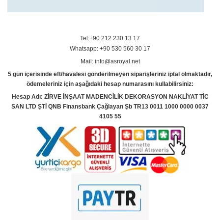
Tel:+90 212 230 13 17
Whatsapp: +90 530 560 30 17
Mail: info@asroyal.net
5 gün içerisinde eft/havalesi gönderilmeyen siparişleriniz iptal olmaktadır,
ödemeleriniz için aşağıdaki hesap numarasını kullabilirsiniz:
Hesap Adı: ZİRVE İNŞAAT MADENCİLİK DEKORASYON NAKLİYAT TİC
SAN LTD ŞTİ QNB Finansbank Çağlayan Şb TR13 0011 1000 0000 0037
4105 55