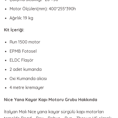
Motor Ölçüleri(mm): 400*255*390h
Ağırlık: 19 kg
Kit İçeriği:
Run 1500 motor
EPMB Fotosel
ELDC Flaşör
2 adet kumanda
Oxi Kumanda alıcısı
4 metre kremayer
Nice Yana Kayar Kapı Motoru Grubu Hakkında
İtalyan Malı Nice yana kayar sürgülü kapı motorları