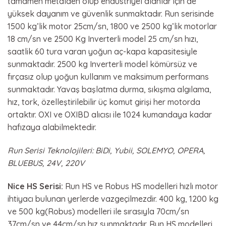
tamamen metalden olup endüstriyel alanlar için de
yüksek dayanım ve güvenlik sunmaktadır. Run serisinde
1500 kg’lik motor 25cm/sn, 1800 ve 2500 kg’lik motorlar
18 cm/sn ve 2500 Kg Inverterli model 25 cm/sn hızı,
saatlik 60 tura varan yoğun aç-kapa kapasitesiyle
sunmaktadır. 2500 kg Inverterli model kömürsüz ve
fırçasız olup yoğun kullanım ve maksimum performans
sunmaktadır. Yavaş başlatma durma, sıkışma algılama,
hız, tork, özelleştirilebilir üç komut girişi her motorda
ortaktır. OXI ve OXIBD alıcısı ile 1024 kumandaya kadar
hafızaya alabilmektedir.
Run Serisi Teknolojileri: BiDi, Yubii, SOLEMYO, OPERA,
BLUEBUS, 24V, 220V
Nice HS Serisi:
Run HS ve Robus HS modelleri hızlı motor
ihtiyacı bulunan yerlerde vazgeçilmezdir. 400 kg, 1200 kg
ve 500 kg(Robus) modelleri ile sırasıyla 70cm/sn
37cm/sn ve 44cm/sn hız sunmaktadır. Run HS modelleri