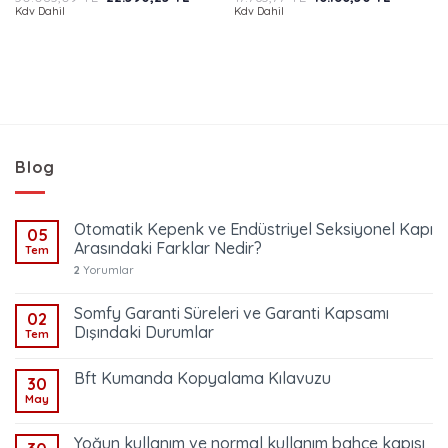
fiyat:
andaki
fiyat:
andaki
Kdv Dahil
Kdv Dahil
5.00
oy
5.00
oy
30.083,09 TL.
fiyat:
17.763,77 TL.
fiyat:
aldı
aldı
22.590,25 TL.
16.186,50
Blog
Otomatik Kepenk ve Endüstriyel Seksiyonel Kapı
05
Arasındaki Farklar Nedir?
Tem
2
Yorumlar
Somfy Garanti Süreleri ve Garanti Kapsamı
02
Dışındaki Durumlar
Tem
Bft Kumanda Kopyalama Kılavuzu
30
May
Yoğun kullanım ve normal kullanım bahçe kapısı