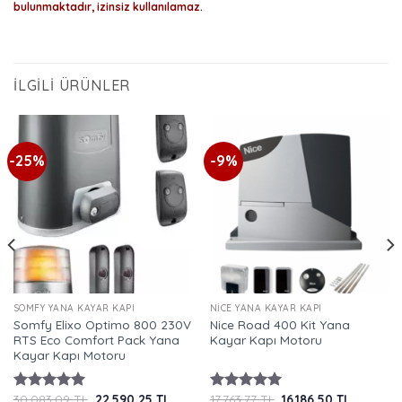
bulunmaktadır, izinsiz kullanılamaz.
İLGILI ÜRÜNLER
-25%
-9%
SOMFY YANA KAYAR KAPI
NICE YANA KAYAR KAPI
Somfy Elixo Optimo 800 230V
Nice Road 400 Kit Yana
RTS Eco Comfort Pack Yana
Kayar Kapı Motoru
Kayar Kapı Motoru
Orijinal
Şu
Orijinal
Şu
30.083,09
TL
22.590,25
TL
17.763,77
TL
16.186,50
TL
5 üzerinden
5 üzerinden