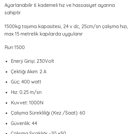
Ayarlanabilir 6 kademeli hız ve hassasiyet ayarına
sahiptir
1500kg taşıma kapasitesi, 24 v dc, 25cm/sn çalışma hızı,
max 15 metrelik kapılarda uygulanır
Run 1500
Enerji Girişi: 230Volt
Çektiği Akım: 2 A
Güç: 400 watt
Hız: 0.25 m/sn
Kuvvet: 1000N
Çalışma Sürekliliği (Kez /Saat): 60
Güvenlik: 44
Çalışma Sıcaklığı: -20 +50