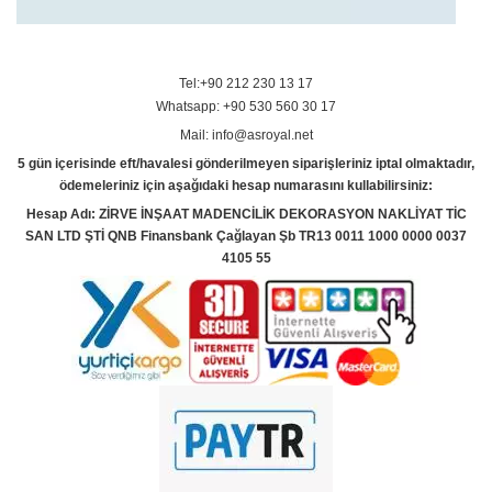
Tel:+90 212 230 13 17
Whatsapp: +90 530 560 30 17
Mail: info@asroyal.net
5 gün içerisinde eft/havalesi gönderilmeyen siparişleriniz iptal olmaktadır,
ödemeleriniz için aşağıdaki hesap numarasını kullabilirsiniz:
Hesap Adı: ZİRVE İNŞAAT MADENCİLİK DEKORASYON NAKLİYAT TİC
SAN LTD ŞTİ QNB Finansbank Çağlayan Şb TR13 0011 1000 0000 0037
4105 55