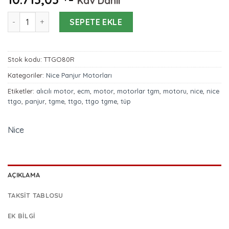
Kdv Dahil
Nice TTGO 80 NM Redüktörlü Motor adet
SEPETE EKLE
Stok kodu:
TTGO80R
Kategoriler:
Nice Panjur Motorları
Etiketler:
alıcılı motor
,
ecm
,
motor
,
motorlar tgm
,
motoru
,
nice
,
nice
ttgo
,
panjur
,
tgme
,
ttgo
,
ttgo tgme
,
tüp
Nice
AÇIKLAMA
TAKSIT TABLOSU
EK BILGI