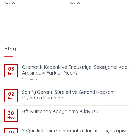
fiyat:
andaki
fiyat:
andaki
Kdv Dahil
Kdv Dahil
5.00
oy
5.00
oy
49.174,36 TL.
fiyat:
24.697,32 TL.
fiyat:
aldı
aldı
35.142,83 TL.
14.455,6
Blog
Otomatik Kepenk ve Endüstriyel Seksiyonel Kapı
05
Arasındaki Farklar Nedir?
Tem
2
Yorumlar
Somfy Garanti Süreleri ve Garanti Kapsamı
02
Dışındaki Durumlar
Tem
Bft Kumanda Kopyalama Kılavuzu
30
May
Yoğun kullanım ve normal kullanım bahçe kapısı
30