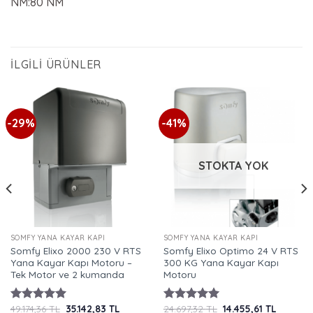
NM:80 NM
İLGILI ÜRÜNLER
-29%
-41%
STOKTA YOK
SOMFY YANA KAYAR KAPI
SOMFY YANA KAYAR KAPI
Somfy Elixo 2000 230 V RTS
Somfy Elixo Optimo 24 V RTS
Yana Kayar Kapı Motoru –
300 KG Yana Kayar Kapı
Tek Motor ve 2 kumanda
Motoru
Orijinal
Şu
Orijinal
Şu
49.174,36
TL
35.142,83
TL
24.697,32
TL
14.455,61
TL
5 üzerinden
5 üzerinden