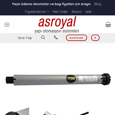
Skip
Blog
Peşin ödeme iskontoları ve bayi fiyatları için arayın
to
Fiyatlandırma
Mail Order
İletişim
İade
content
Giriş Yap
WHATSAPP
♥