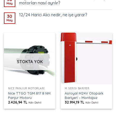
motorları nasıl ayrılır?
May
12/24 Harici Alıcı nedir, ne işe yarar?
30
May
STOKTA YOK
NICE PANJUR MOTORLARI
M SERISI BARIYER
Nice TTGO TGM 817 8 NM
Asroyal M24V Otopark
Panjur Motoru
Bariyeri – Montajsız
2.426,94
TL
32.914,19
TL
Kdv Dahil
Kdv Dahil