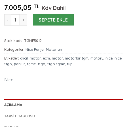
7.005,05
TL
Kdv Dahil
Nice TTGO TGME 5012 50 NM Alıcılı Panjur Motoru adet
SEPETE EKLE
Stok kodu:
TGME5012
Kategoriler:
Nice Panjur Motorları
Etiketler:
alıcılı motor
,
ecm
,
motor
,
motorlar tgm
,
motoru
,
nice
,
nice
ttgo
,
panjur
,
tgme
,
ttgo
,
ttgo tgme
,
tüp
Nice
AÇIKLAMA
TAKSIT TABLOSU