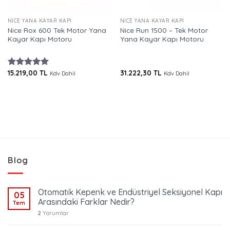
NICE YANA KAYAR KAPI
NICE YANA KAYAR KAPI
Nice Rox 600 Tek Motor Yana
Nice Run 1500 – Tek Motor
Kayar Kapı Motoru
Yana Kayar Kapı Motoru
15.219,00
TL
31.222,30
TL
5 üzerinden
Kdv Dahil
Kdv Dahil
5.00
oy
aldı
0 TL.
Blog
Otomatik Kepenk ve Endüstriyel Seksiyonel Kapı
05
Arasındaki Farklar Nedir?
Tem
2
Yorumlar