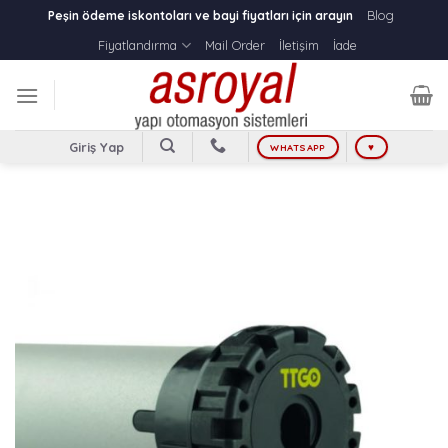
Skip
Blog
Peşin ödeme iskontoları ve bayi fiyatları için arayın
to
Fiyatlandırma
Mail Order
İletişim
İade
content
Giriş Yap
WHATSAPP
♥