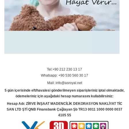
Tel:+90 212 230 13 17
Whatsapp: +90 530 560 30 17
Mail: info@asroyal.net
5 gün içerisinde eft/havalesi gönderilmeyen siparişleriniz iptal olmaktadır,
ödemeleriniz için aşağıdaki hesap numarasını kullabilirsiniz:
Hesap Adı: ZİRVE İNŞAAT MADENCİLİK DEKORASYON NAKLİYAT TİC
SAN LTD ŞTİ QNB Finansbank Çağlayan Şb TR13 0011 1000 0000 0037
4105 55