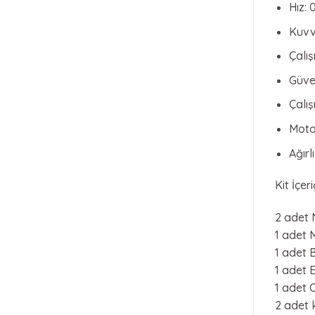
Hız:
Kuvv
Çalış
Güven
Çalış
Moto
Ağırl
Kit İçeri
2 adet 
1 adet 
1 adet 
1 adet 
1 adet 
2 adet