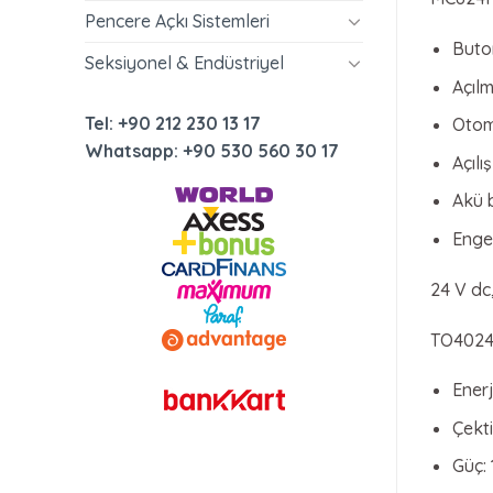
Pencere Açkı Sistemleri
Buto
Seksiyonel & Endüstriyel
Açılm
Tel: +90 212 230 13 17
Otom
Whatsapp: +90 530 560 30 17
Açıl
Akü 
Engel
24 V dc,
TO402
Enerj
Çekti
Güç: