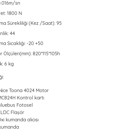
 0.016m/sn
et: 1800 N
ma Sürekliliği (Kez /Saat): 95
lik: 44
ma Sıcaklığı: -20 +50
r Ölçüleri(mm): 820*115*105h
ık: 6 kg
ği:
Nice Toona 4024 Motor
MC824H Kontrol kartı
Bluebus Fotosel
ELDC Flaşör
Oxi kumanda alıcısı
 kumanda