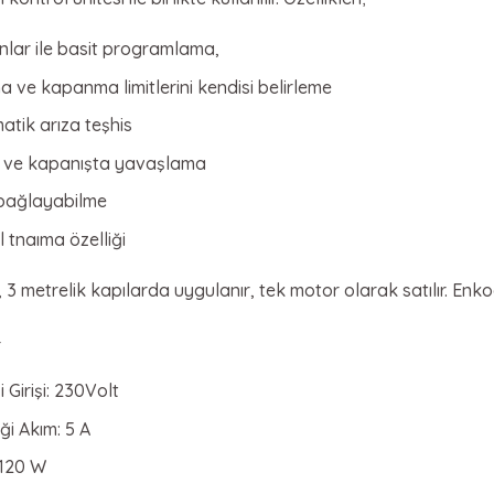
nlar ile basit programlama,
a ve kapanma limitlerini kendisi belirleme
atik arıza teşhis
ış ve kapanışta yavaşlama
bağlayabilme
 tnaıma özelliği
 3 metrelik kapılarda uygulanır, tek motor olarak satılır. Enkod
4
i Girişi: 230Volt
ği Akım: 5 A
 120 W