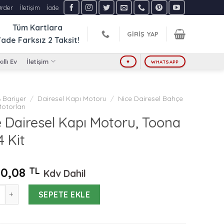
Order
İletişim
İade
Tüm Kartlara
GIRIŞ YAP
ade Farksız
2 Taksit!
ıllı Ev
İletişim
♥
WHATSAPP
 Bariyer
/
Dairesel Kapı Motoru
/
Nice Dairesel Bahçe
otorları
 Dairesel Kapı Motoru, Toona
 Kit
80,08
TL
Kdv Dahil
iresel Kapı Motoru, Toona 4024 Kit adet
SEPETE EKLE