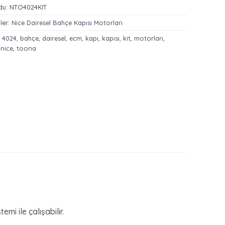
du:
NTO4024KIT
ler:
Nice Dairesel Bahçe Kapısı Motorları
:
4024
,
bahçe
,
dairesel
,
ecm
,
kapı
,
kapısı
,
kit
,
motorları
,
,
nice
,
toona
i ile çalışabilir.