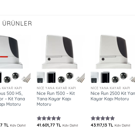
LI ÜRÜNLER
+
+
A KAYAR KAPI
NICE YANA KAYAR KAPI
NICE YANA KAYAR KAPI
bus 500 HS,
Nice Run 1500 – Kit
Nice Run 2500 Kit Ya
or – Kit Yana
Yana Kayar Kapı
Kayar Kapı Motoru
apı Motoru
Motoru
87
TL
41.601,77
TL
43.117,13
TL
Kdv Dahil
5 üzerinden
Kdv Dahil
5 üzerinden
Kdv Dahil
5.00
oy
5.00
oy
aldı
aldı