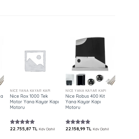
ST
+
+
+
NICE YANA KAYAR KAPI
NICE YANA KAYAR KAPI
NICE YAN
na
Nice Rox 1000 Tek
Nice Robus 400 Kit
Nice Rox
Motor Yana Kayar Kapı
Yana Kayar Kapı
Kayar Ka
Motoru
Motoru
22.755,87
TL
22.158,99
TL
18.673,
5 üzerinden
Kdv Dahil
5 üzerinden
Kdv Dahil
5 üzerin
5.00
oy
5.00
oy
4.83
oy
aldı
aldı
aldı