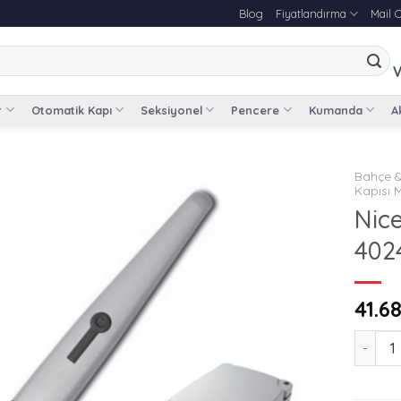
Blog
Fiyatlandırma
Mail 
V
r
Otomatik Kapı
Seksiyonel
Pencere
Kumanda
Ak
Bahçe &
Kapısı M
Nice
4024
41.6
Nice Da