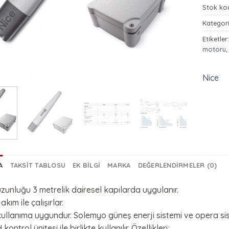
Stok ko
Kategori
Etiketler
motoru
Nice
A
TAKSIT TABLOSU
EK BILGI
MARKA
DEĞERLENDIRMELER (0)
zunluğu 3 metrelik dairesel kapılarda uygulanır.
akım ile çalışırlar.
llanıma uygundur. Solemyo güneş enerji sistemi ve opera sistem
ontrol ünitesi ile birlikte kullanılır. Özellikleri;