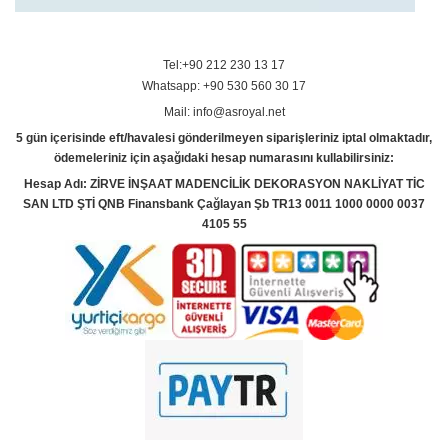
Tel:+90 212 230 13 17
Whatsapp: +90 530 560 30 17
Mail: info@asroyal.net
5 gün içerisinde eft/havalesi gönderilmeyen siparişleriniz iptal olmaktadır,
ödemeleriniz için aşağıdaki hesap numarasını kullabilirsiniz:
Hesap Adı: ZİRVE İNŞAAT MADENCİLİK DEKORASYON NAKLİYAT TİC
SAN LTD ŞTİ QNB Finansbank Çağlayan Şb TR13 0011 1000 0000 0037
4105 55