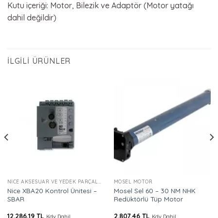
Kutu içeriği: Motor, Bilezik ve Adaptör (Motor yatağı
dahil değildir)
İLGILI ÜRÜNLER
NICE AKSESUAR VE YEDEK PARÇALAR
MOSEL MOTOR
Nice XBA20 Kontrol Ünitesi –
Mosel Sel 60 – 30 NM NHK
SBAR
Redüktörlü Tüp Motor
12.286,19
TL
2.807,46
TL
Kdv Dahil
Kdv Dahil