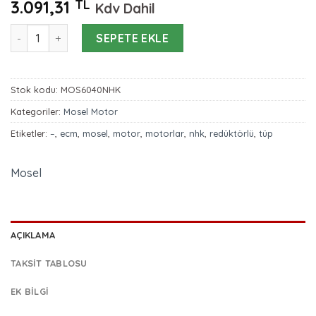
3.091,31
TL
Kdv Dahil
Mosel Sel 60 – 40 NM NHK Redüktörlü Tüp Motor adet
SEPETE EKLE
Stok kodu:
MOS6040NHK
Kategoriler:
Mosel Motor
Etiketler:
–
,
ecm
,
mosel
,
motor
,
motorlar
,
nhk
,
redüktörlü
,
tüp
Mosel
AÇIKLAMA
TAKSIT TABLOSU
EK BILGI