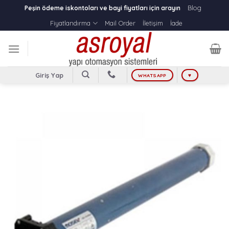
Skip
Blog
Peşin ödeme iskontoları ve bayi fiyatları için arayın
to
Fiyatlandırma
Mail Order
İletişim
İade
content
Giriş Yap
WHATSAPP
♥