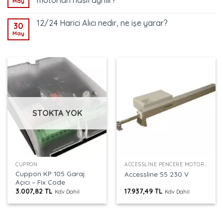
motorları nasıl ayrılır?
May
12/24 Harici Alıcı nedir, ne işe yarar?
30
May
STOKTA YOK
CUPPON
ACCESSLINE PENCERE MOTORU
Cuppon KP 105 Garaj
Accessline 55 230 V
Açıcı – Fix Code
3.007,82
TL
17.937,49
TL
Kdv Dahil
Kdv Dahil