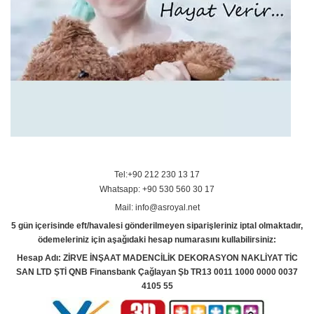
Tel:+90 212 230 13 17
Whatsapp: +90 530 560 30 17
Mail: info@asroyal.net
5 gün içerisinde eft/havalesi gönderilmeyen siparişleriniz iptal olmaktadır,
ödemeleriniz için aşağıdaki hesap numarasını kullabilirsiniz:
Hesap Adı: ZİRVE İNŞAAT MADENCİLİK DEKORASYON NAKLİYAT TİC
SAN LTD ŞTİ QNB Finansbank Çağlayan Şb TR13 0011 1000 0000 0037
4105 55