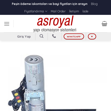
Skip
Blog
Peşin ödeme iskontoları ve bayi fiyatları için arayın
to
Fiyatlandırma
Mail Order
İletişim
İade
content
Giriş Yap
WHATSAPP
♥