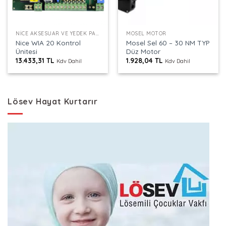
NICE AKSESUAR VE YEDEK PARÇALAR
MOSEL MOTOR
Nice WIA 20 Kontrol
Mosel Sel 60 – 30 NM TYP
Ünitesi
Düz Motor
13.433,31
TL
1.928,04
TL
Kdv Dahil
Kdv Dahil
Lösev Hayat Kurtarır