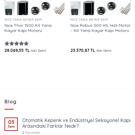
NICE YANA KAYAR KAPI
NICE YANA KAYAR KAPI
Nice Thor 1500 Kit Yana
Nice Robus 500 HS, Hızlı Motor
Kayar Kapı Motoru
– Kit Yana Kayar Kapı Motoru
28.069,55
TL
23.370,87
TL
5 üzerinden
Kdv Dahil
Kdv Dahil
5.00
oy
aldı
Blog
Otomatik Kepenk ve Endüstriyel Seksiyonel Kapı
05
Arasındaki Farklar Nedir?
Tem
2
Yorumlar