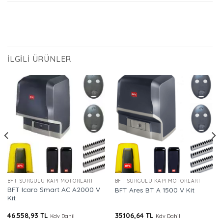
İLGILI ÜRÜNLER
BFT SÜRGÜLÜ KAPI MOTORLARI
BFT SÜRGÜLÜ KAPI MOTORLARI
BFT Icaro Smart AC A2000 V
BFT Ares BT A 1500 V Kit
Kit
46.558,93
TL
35.106,64
TL
Kdv Dahil
Kdv Dahil