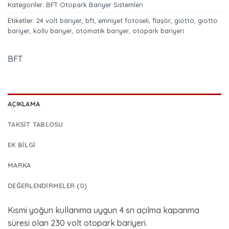
Kategoriler:
BFT Otopark Bariyer Sistemleri
Etiketler:
24 volt bariyer
,
bft
,
emniyet fotoseli
,
flaşör
,
giotto
,
giotto
bariyer
,
kollu bariyer
,
otomatik bariyer
,
otopark bariyeri
BFT
AÇIKLAMA
TAKSIT TABLOSU
EK BILGI
MARKA
DEĞERLENDIRMELER (0)
Kısmi yoğun kullanıma uygun 4 sn açılma kapanma
süresi olan 230 volt otopark bariyeri.