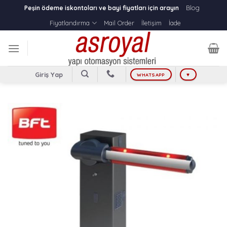
Skip
Blog
Peşin ödeme iskontoları ve bayi fiyatları için arayın
to
Fiyatlandırma
Mail Order
İletişim
İade
content
Giriş Yap
WHATSAPP
♥