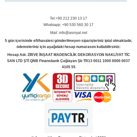
Tel:+90 212 230 13 17
Whatsapp: +90 530 560 30 17
Mail: info@asroyal.net
5 gün içerisinde eft/havalesi gönderilmeyen siparişleriniz iptal olmaktadır,
ödemeleriniz için aşağıdaki hesap numarasını kullabilirsiniz:
Hesap Adı: ZİRVE İNŞAAT MADENCİLİK DEKORASYON NAKLİYAT TİC
SAN LTD ŞTİ QNB Finansbank Çağlayan Şb TR13 0011 1000 0000 0037
4105 55