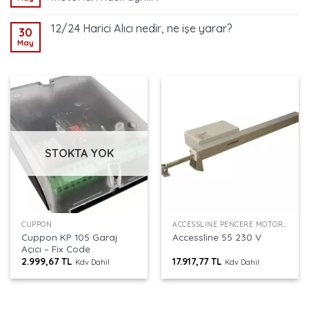
12/24 Harici Alıcı nedir, ne işe yarar?
30
May
STOKTA YOK
CUPPON
ACCESSLINE PENCERE MOTORU
Cuppon KP 105 Garaj
Accessline 55 230 V
Açıcı – Fix Code
2.999,67
TL
17.917,77
TL
Kdv Dahil
Kdv Dahil