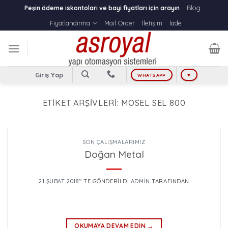
Skip
Blog
Peşin ödeme iskontoları ve bayi fiyatları için arayın
to
Fiyatlandırma
Mail Order
İletişim
İade
content
Giriş Yap
WHATSAPP
♥
ETIKET ARŞIVLERI:
MOSEL SEL 800
SON ÇALIŞMALARIMIZ
Doğan Metal
21 ŞUBAT 2018
’' TE GÖNDERILDI
ADMIN
TARAFINDAN
OKUMAYA DEVAM EDIN
→