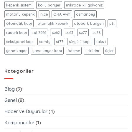
kepenk sistemi
kollu bariyer
mikrodelikli galvaniz
motorlu kepenk
nice
ORA Avm
osmanbey
otomatik kapı
otomatik kepenk
otopark bariyeri
ptt
radarlı kapı
ral 7016
se62
se63
se77
se78
seksiyonel kapı
somfy
st77
sürgülü kapı
taksit
yana kayar
yana kayar kapı
ödeme
üsküdar
üçler
Kategoriler
Blog
(9)
Genel
(8)
Haber ve Duyurular
(4)
Kampanyalar
(1)