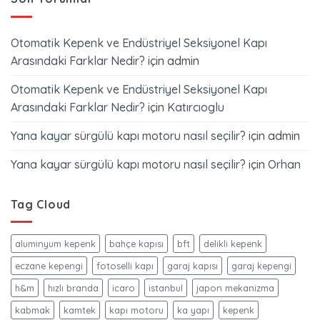
Otomatik Kepenk ve Endüstriyel Seksiyonel Kapı
Arasındaki Farklar Nedir?
için
admin
Otomatik Kepenk ve Endüstriyel Seksiyonel Kapı
Arasındaki Farklar Nedir?
için
Katırcıoglu
Yana kayar sürgülü kapı motoru nasıl seçilir?
için
admin
Yana kayar sürgülü kapı motoru nasıl seçilir?
için
Orhan
Tag Cloud
aluminyum kepenk
bahçe kapısı
bft
delikli kepenk
eczane kepengi
fotoselli kapı
garaj kapısı
garaj kepengi
h&m
hızlı branda
icaro
istanbul
japon mekanizma
kabmak
kamtek
kapı motoru
ka yapı
kepenk