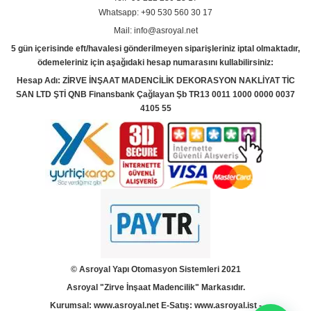
Whatsapp: +90 530 560 30 17
Mail: info@asroyal.net
5 gün içerisinde eft/havalesi gönderilmeyen siparişleriniz iptal olmaktadır,
ödemeleriniz için aşağıdaki hesap numarasını kullabilirsiniz:
Hesap Adı: ZİRVE İNŞAAT MADENCİLİK DEKORASYON NAKLİYAT TİC
SAN LTD ŞTİ QNB Finansbank Çağlayan Şb TR13 0011 1000 0000 0037
4105 55
© Asroyal
Yapı Otomasyon Sistemleri 2021
Asroyal "Zirve İnşaat Madencilik" Markasıdır.
Kurumsal:
www.asroyal.net
E-Satış:
www.asroyal.ist
-