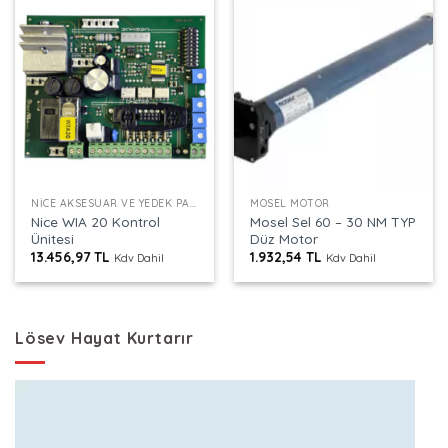
NICE AKSESUAR VE YEDEK PARÇALAR
MOSEL MOTOR
Nice WIA 20 Kontrol
Mosel Sel 60 – 30 NM TYP
Ünitesi
Düz Motor
13.456,97
TL
1.932,54
TL
Kdv Dahil
Kdv Dahil
Lösev Hayat Kurtarır