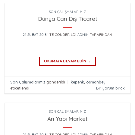
SON ÇALIŞMALARIMIZ
Dünya Can Dış Ticaret
21 ŞUBAT 2018
’' TE GÖNDERILDI
ADMIN
TARAFINDAN
OKUMAYA DEVAM EDIN
→
Son Çalışmalarımız
gönderildi
|
kepenk
,
osmanbey
etiketlendi
Bir yorum bırak
SON ÇALIŞMALARIMIZ
Arı Yapı Market
21 ŞUBAT 2018
’' TE GÖNDERILDI
ADMIN
TARAFINDAN