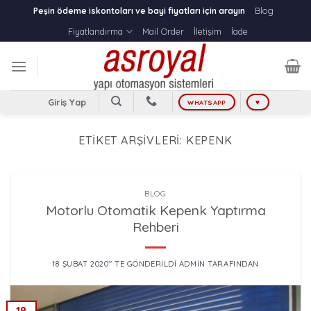
Skip
Blog
Peşin ödeme iskontoları ve bayi fiyatları için arayın
to
Fiyatlandırma
Mail Order
İletişim
İade
content
Giriş Yap
WHATSAPP
♥
ETIKET ARŞIVLERI:
KEPENK
BLOG
Motorlu Otomatik Kepenk Yaptırma
Rehberi
18 ŞUBAT 2020
’' TE GÖNDERILDI
ADMIN
TARAFINDAN
18