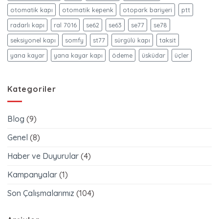
otomatik kapı
otomatik kepenk
otopark bariyeri
ptt
radarlı kapı
ral 7016
se62
se63
se77
se78
seksiyonel kapı
somfy
st77
sürgülü kapı
taksit
yana kayar
yana kayar kapı
ödeme
üsküdar
üçler
Kategoriler
Blog
(9)
Genel
(8)
Haber ve Duyurular
(4)
Kampanyalar
(1)
Son Çalışmalarımız
(104)