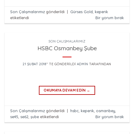
Son Çalışmalarımız
gönderildi
|
Gürses Gold
,
kepenk
etiketlendi
Bir yorum bırak
SON ÇALIŞMALARIMIZ
HSBC Osmanbey Şube
21 ŞUBAT 2018
’' TE GÖNDERILDI
ADMIN
TARAFINDAN
OKUMAYA DEVAM EDIN
→
Son Çalışmalarımız
gönderildi
|
hsbc
,
kepenk
,
osmanbey
,
se45
,
se62
,
şube
etiketlendi
Bir yorum bırak