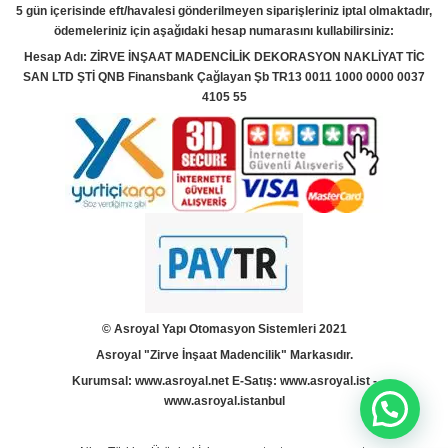
5 gün içerisinde eft/havalesi gönderilmeyen siparişleriniz iptal olmaktadır,
ödemeleriniz için aşağıdaki hesap numarasını kullabilirsiniz:
Hesap Adı: ZİRVE İNŞAAT MADENCİLİK DEKORASYON NAKLİYAT TİC
SAN LTD ŞTİ QNB Finansbank Çağlayan Şb TR13 0011 1000 0000 0037
4105 55
© Asroyal
Yapı Otomasyon Sistemleri 2021
Asroyal "Zirve İnşaat Madencilik" Markasıdır.
Kurumsal:
www.asroyal.net
E-Satış:
www.asroyal.ist
-
www.asroyal.istanbul