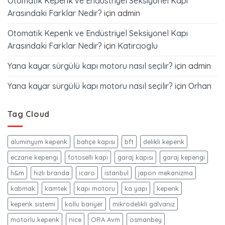
Otomatik Kepenk ve Endüstriyel Seksiyonel Kapı
Arasındaki Farklar Nedir?
için
admin
Otomatik Kepenk ve Endüstriyel Seksiyonel Kapı
Arasındaki Farklar Nedir?
için
Katırcıoglu
Yana kayar sürgülü kapı motoru nasıl seçilir?
için
admin
Yana kayar sürgülü kapı motoru nasıl seçilir?
için
Orhan
Tag Cloud
aluminyum kepenk
bahçe kapısı
bft
delikli kepenk
eczane kepengi
fotoselli kapı
garaj kapısı
garaj kepengi
h&m
hızlı branda
icaro
istanbul
japon mekanizma
kabmak
kamtek
kapı motoru
ka yapı
kepenk
kepenk sistemi
kollu bariyer
mikrodelikli galvaniz
motorlu kepenk
nice
ORA Avm
osmanbey