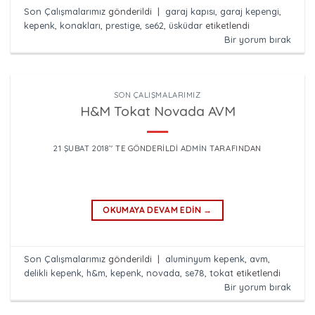
Son Çalışmalarımız
gönderildi
|
garaj kapısı
,
garaj kepengi
,
kepenk
,
konakları
,
prestige
,
se62
,
üsküdar
etiketlendi
Bir yorum bırak
SON ÇALIŞMALARIMIZ
H&M Tokat Novada AVM
21 ŞUBAT 2018
’' TE GÖNDERILDI
ADMIN
TARAFINDAN
OKUMAYA DEVAM EDIN
→
Son Çalışmalarımız
gönderildi
|
aluminyum kepenk
,
avm
,
delikli kepenk
,
h&m
,
kepenk
,
novada
,
se78
,
tokat
etiketlendi
Bir yorum bırak