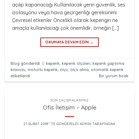
açılıp kapanacağı Kullanılacak yerin güvenlik, ses
izolasyonu veya hava geçirgenliği gereksinimi
Çevresel etkenler Öncelikli olarak kepengin ne
amaçla kullanılacağı çok önemlidir, örneğin […]
OKUMAYA DEVAM EDIN
→
Blog
gönderildi
|
kepenk
,
kepenk ölçüleri
,
kepenk yaptırma
kılavuzu
,
motorlu kepenk
,
ölçü
,
ölçü alma
,
otomatik kepenk
etiketlendi
Bir yorum bırak
SON ÇALIŞMALARIMIZ
Ofis İletişim – Apple
21 ŞUBAT 2018
’' TE GÖNDERILDI
ADMIN
TARAFINDAN