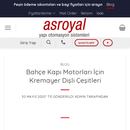
Skip
Blog
Peşin ödeme iskontoları ve bayi fiyatları için arayın
to
Fiyatlandırma
Mail Order
İletişim
İade
content
Giriş Yap
WHATSAPP
♥
BLOG
Bahçe Kapı Motorları İçin
Kremayer Dişli Çeşitleri
30 MAYIS 2020
’' TE GÖNDERILDI
ADMIN
TARAFINDAN