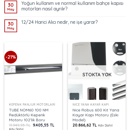
Yoğun kullanım ve normal kullanım bahçe kapısı
30
motorları nasıl ayrılır?
May
12/24 Harici Alıcı nedir, ne işe yarar?
30
May
-21%
STOKTA YOK
KEPENK PANJUR MOTORLARI
NICE YANA KAYAR KAPI
TUBE NOM60 100 NM
Nice Robus 600 Kit Yana
Redüktörlü Kepenk
Kayar Kapı Motoru (Eski
Motoru 102’lik Boru
Model)
Orijinal
Şu
11.949,93
TL
9.405,55
TL
20.866,62
TL
Kdv Dahil
fiyat:
andaki
Kdv Dahil