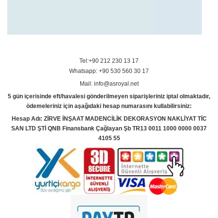
Tel:+90 212 230 13 17
Whatsapp: +90 530 560 30 17
Mail: info@asroyal.net
5 gün içerisinde eft/havalesi gönderilmeyen siparişleriniz iptal olmaktadır,
ödemeleriniz için aşağıdaki hesap numarasını kullabilirsiniz:
Hesap Adı: ZİRVE İNŞAAT MADENCİLİK DEKORASYON NAKLİYAT TİC
SAN LTD ŞTİ QNB Finansbank Çağlayan Şb TR13 0011 1000 0000 0037
4105 55