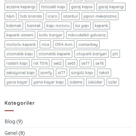
eczane kepengi
fotoselli kapı
garaj kapısı
garaj kepengi
h&m
hızlı branda
icaro
istanbul
japon mekanizma
kabmak
kamtek
kapı motoru
ka yapı
kepenk
kepenk sistemi
kollu bariyer
mikrodelikli galvaniz
motorlu kepenk
nice
ORA Avm
osmanbey
otomatik kapı
otomatik kepenk
otopark bariyeri
ptt
radarlı kapı
ral 7016
se62
se63
se77
se78
seksiyonel kapı
somfy
st77
sürgülü kapı
taksit
yana kayar
yana kayar kapı
ödeme
üsküdar
üçler
Kategoriler
Blog
(9)
Genel
(8)