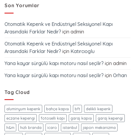
Son Yorumlar
Otomatik Kepenk ve Endüstriyel Seksiyonel Kapı
Arasındaki Farklar Nedir?
için
admin
Otomatik Kepenk ve Endüstriyel Seksiyonel Kapı
Arasındaki Farklar Nedir?
için
Katırcıoglu
Yana kayar sürgülü kapı motoru nasıl seçilir?
için
admin
Yana kayar sürgülü kapı motoru nasıl seçilir?
için
Orhan
Tag Cloud
aluminyum kepenk
bahçe kapısı
bft
delikli kepenk
eczane kepengi
fotoselli kapı
garaj kapısı
garaj kepengi
h&m
hızlı branda
icaro
istanbul
japon mekanizma