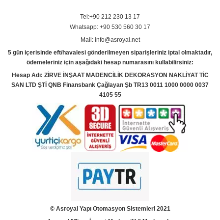
Tel:+90 212 230 13 17
Whatsapp: +90 530 560 30 17
Mail: info@asroyal.net
5 gün içerisinde eft/havalesi gönderilmeyen siparişleriniz iptal olmaktadır,
ödemeleriniz için aşağıdaki hesap numarasını kullabilirsiniz:
Hesap Adı: ZİRVE İNŞAAT MADENCİLİK DEKORASYON NAKLİYAT TİC
SAN LTD ŞTİ QNB Finansbank Çağlayan Şb TR13 0011 1000 0000 0037
4105 55
© Asroyal
Yapı Otomasyon Sistemleri 2021