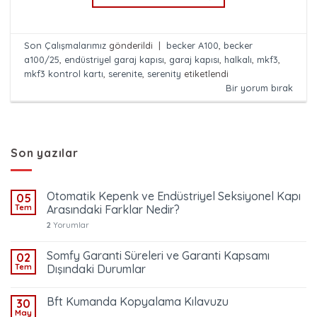
Son Çalışmalarımız
gönderildi
|
becker A100
,
becker
a100/25
,
endüstriyel garaj kapısı
,
garaj kapısı
,
halkalı
,
mkf3
,
mkf3 kontrol kartı
,
serenite
,
serenity
etiketlendi
Bir yorum bırak
Son yazılar
Otomatik Kepenk ve Endüstriyel Seksiyonel Kapı
05
Tem
Arasındaki Farklar Nedir?
2
Yorumlar
Somfy Garanti Süreleri ve Garanti Kapsamı
02
Tem
Dışındaki Durumlar
Bft Kumanda Kopyalama Kılavuzu
30
May