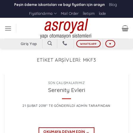
Skip
Blog
Peşin ödeme iskontoları ve bayi fiyatları için arayın
to
Fiyatlandırma
Mail Order
İletişim
İade
content
Giriş Yap
WHATSAPP
♥
ETIKET ARŞIVLERI:
MKF3
SON ÇALIŞMALARIMIZ
Serenity Evleri
21 ŞUBAT 2018
’' TE GÖNDERILDI
ADMIN
TARAFINDAN
OKUMAYA DEVAM EDIN
→