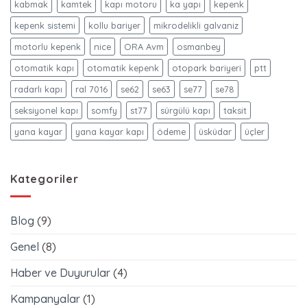
kabmak
kamtek
kapı motoru
ka yapı
kepenk
kepenk sistemi
kollu bariyer
mikrodelikli galvaniz
motorlu kepenk
nice
ORA Avm
osmanbey
otomatik kapı
otomatik kepenk
otopark bariyeri
ptt
radarlı kapı
ral 7016
se62
se63
se77
se78
seksiyonel kapı
somfy
st77
sürgülü kapı
taksit
yana kayar
yana kayar kapı
ödeme
üsküdar
üçler
Kategoriler
Blog
(9)
Genel
(8)
Haber ve Duyurular
(4)
Kampanyalar
(1)