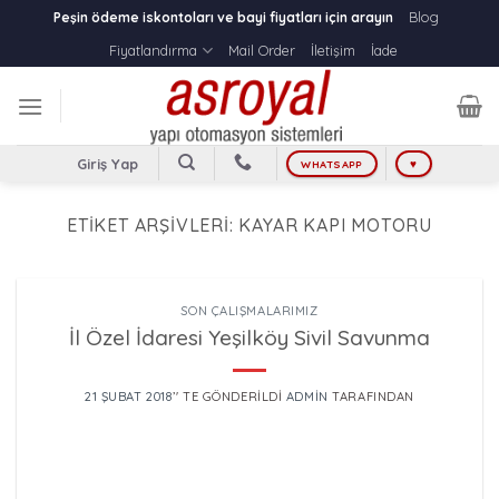
Skip
Blog
Peşin ödeme iskontoları ve bayi fiyatları için arayın
to
Fiyatlandırma
Mail Order
İletişim
İade
content
Giriş Yap
WHATSAPP
♥
ETIKET ARŞIVLERI:
KAYAR KAPI MOTORU
SON ÇALIŞMALARIMIZ
İl Özel İdaresi Yeşilköy Sivil Savunma
21 ŞUBAT 2018
’' TE GÖNDERILDI
ADMIN
TARAFINDAN