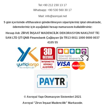
Tel:+90 212 230 13 17
Whatsapp: +90 530 560 30 17
Mail: info@asroyal.net
5 gün içerisinde eft/havalesi gönderilmeyen siparişleriniz iptal olmaktadır,
ödemeleriniz için aşağıdaki hesap numarasını kullabilirsiniz:
Hesap Adı: ZİRVE İNŞAAT MADENCİLİK DEKORASYON NAKLİYAT TİC
SAN LTD ŞTİ QNB Finansbank Çağlayan Şb TR13 0011 1000 0000 0037
4105 55
© Asroyal
Yapı Otomasyon Sistemleri 2021
Asroyal "Zirve İnşaat Madencilik" Markasıdır.