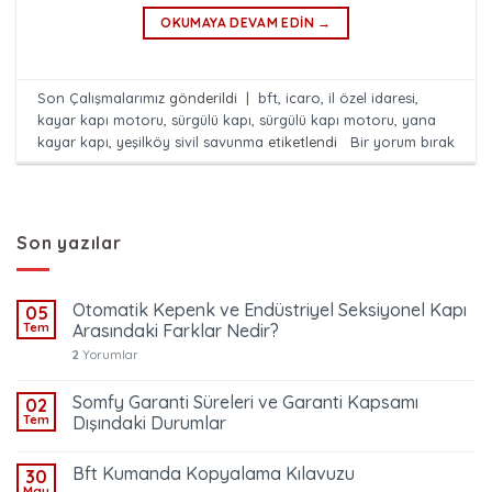
OKUMAYA DEVAM EDIN
→
Son Çalışmalarımız
gönderildi
|
bft
,
icaro
,
il özel idaresi
,
kayar kapı motoru
,
sürgülü kapı
,
sürgülü kapı motoru
,
yana
kayar kapı
,
yeşilköy sivil savunma
etiketlendi
Bir yorum bırak
Son yazılar
Otomatik Kepenk ve Endüstriyel Seksiyonel Kapı
05
Tem
Arasındaki Farklar Nedir?
2
Yorumlar
Somfy Garanti Süreleri ve Garanti Kapsamı
02
Tem
Dışındaki Durumlar
Bft Kumanda Kopyalama Kılavuzu
30
May