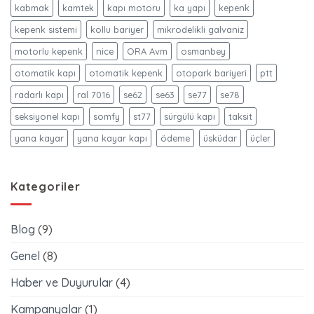
kabmak
kamtek
kapı motoru
ka yapı
kepenk
kepenk sistemi
kollu bariyer
mikrodelikli galvaniz
motorlu kepenk
nice
ORA Avm
osmanbey
otomatik kapı
otomatik kepenk
otopark bariyeri
ptt
radarlı kapı
ral 7016
se62
se63
se77
se78
seksiyonel kapı
somfy
st77
sürgülü kapı
taksit
yana kayar
yana kayar kapı
ödeme
üsküdar
üçler
Kategoriler
Blog
(9)
Genel
(8)
Haber ve Duyurular
(4)
Kampanyalar
(1)