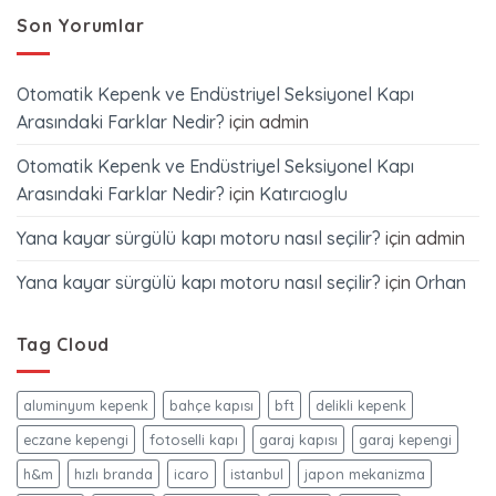
Son Yorumlar
Otomatik Kepenk ve Endüstriyel Seksiyonel Kapı
Arasındaki Farklar Nedir?
için
admin
Otomatik Kepenk ve Endüstriyel Seksiyonel Kapı
Arasındaki Farklar Nedir?
için
Katırcıoglu
Yana kayar sürgülü kapı motoru nasıl seçilir?
için
admin
Yana kayar sürgülü kapı motoru nasıl seçilir?
için
Orhan
Tag Cloud
aluminyum kepenk
bahçe kapısı
bft
delikli kepenk
eczane kepengi
fotoselli kapı
garaj kapısı
garaj kepengi
h&m
hızlı branda
icaro
istanbul
japon mekanizma