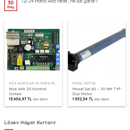
12/24 Harici Alıcı nedir, ne işe yarar?
30
May
NICE AKSESUAR VE YEDEK PARÇALAR
MOSEL MOTOR
Nice WIA 20 Kontrol
Mosel Sel 60 – 30 NM TYP
Ünitesi
Düz Motor
13.456,97
TL
1.932,54
TL
Kdv Dahil
Kdv Dahil
Lösev Hayat Kurtarır