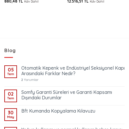
880,48
TL
12.516,51
TL
5 üzerinden
Kdv Dahil
Kdv Dahil
ki
5.00
oy
aldı
4,71 TL.
Blog
Otomatik Kepenk ve Endüstriyel Seksiyonel Kapı
05
Arasındaki Farklar Nedir?
Tem
2
Yorumlar
Somfy Garanti Süreleri ve Garanti Kapsamı
02
Dışındaki Durumlar
Tem
Bft Kumanda Kopyalama Kılavuzu
30
May