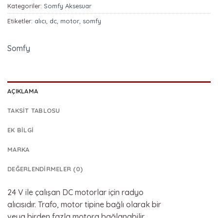
Kategoriler:
Somfy Aksesuar
Etiketler:
alıcı
,
dc
,
motor
,
somfy
Somfy
AÇIKLAMA
TAKSIT TABLOSU
EK BILGI
MARKA
DEĞERLENDIRMELER (0)
24 V ile çalışan DC motorlar için radyo
alıcısıdır. Trafo, motor tipine bağlı olarak bir
veya birden fazla motora bağlanabilir.