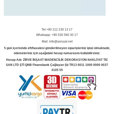
Tel:+90 212 230 13 17
Whatsapp: +90 530 560 30 17
Mail: info@asroyal.net
5 gün içerisinde eft/havalesi gönderilmeyen siparişleriniz iptal olmaktadır,
ödemeleriniz için aşağıdaki hesap numarasını kullabilirsiniz:
Hesap Adı: ZİRVE İNŞAAT MADENCİLİK DEKORASYON NAKLİYAT TİC
SAN LTD ŞTİ QNB Finansbank Çağlayan Şb TR13 0011 1000 0000 0037
4105 55