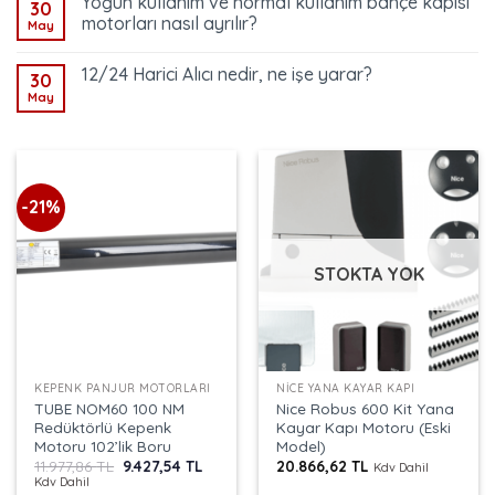
Yoğun kullanım ve normal kullanım bahçe kapısı
30
motorları nasıl ayrılır?
May
12/24 Harici Alıcı nedir, ne işe yarar?
30
May
-21%
STOKTA YOK
KEPENK PANJUR MOTORLARI
NICE YANA KAYAR KAPI
TUBE NOM60 100 NM
Nice Robus 600 Kit Yana
Redüktörlü Kepenk
Kayar Kapı Motoru (Eski
Motoru 102’lik Boru
Model)
Orijinal
Şu
11.977,86
TL
9.427,54
TL
20.866,62
TL
Kdv Dahil
fiyat:
andaki
Kdv Dahil
11.977,86 TL.
fiyat: