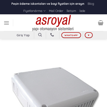
Skip
Blog
Peşin ödeme iskontoları ve bayi fiyatları için arayın
to
Fiyatlandırma
Mail Order
İletişim
İade
content
Giriş Yap
WHATSAPP
♥