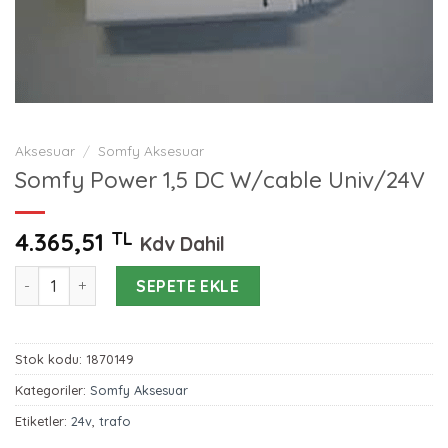
Aksesuar
/
Somfy Aksesuar
Somfy Power 1,5 DC W/cable Univ/24V
4.365,51
TL
Kdv Dahil
Somfy Power 1,5 DC W/cable Univ/24V adet
SEPETE EKLE
Stok kodu:
1870149
Kategoriler:
Somfy Aksesuar
Etiketler:
24v
,
trafo