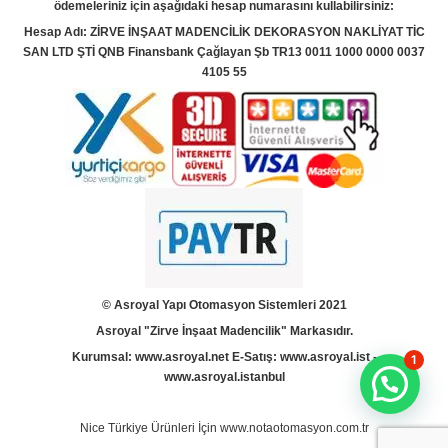
ödemeleriniz için aşağıdaki hesap numarasını kullabilirsiniz:
Hesap Adı: ZİRVE İNŞAAT MADENCİLİK DEKORASYON NAKLİYAT TİC
SAN LTD ŞTİ QNB Finansbank Çağlayan Şb TR13 0011 1000 0000 0037
4105 55
© Asroyal
Yapı Otomasyon Sistemleri 2021
Asroyal "Zirve İnşaat Madencilik" Markasıdır.
Kurumsal:
www.asroyal.net
E-Satış:
www.asroyal.ist
-
1
www.asroyal.istanbul
Nice Türkiye Ürünleri İçin
www.notaotomasyon.com.tr