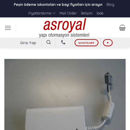
Skip
Blog
Peşin ödeme iskontoları ve bayi fiyatları için arayın
to
Fiyatlandırma
Mail Order
İletişim
İade
content
Giriş Yap
WHATSAPP
♥