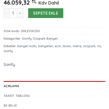
46.059,32
TL
Kdv Dahil
Somfy Levixo 50 RTS 6 Metre Otopark Bariyeri adet
SEPETE EKLE
Stok kodu:
SMLEVIXO50
Kategoriler:
Somfy Otopark Bariyeri
Etiketler:
bariyeri kollu
,
bariyerleri
,
ecm
,
levixo
,
metre
,
otopark
,
rts
,
somfy
Somfy
AÇIKLAMA
TAKSIT TABLOSU
EK BILGI