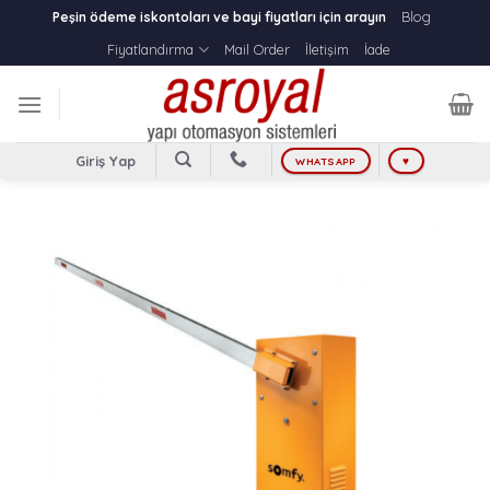
Skip
Blog
Peşin ödeme iskontoları ve bayi fiyatları için arayın
to
Fiyatlandırma
Mail Order
İletişim
İade
content
Giriş Yap
WHATSAPP
♥