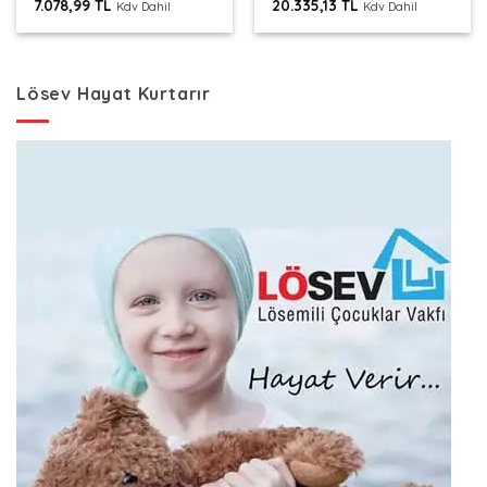
7.078,99
TL
20.335,13
TL
Kdv Dahil
Kdv Dahil
Lösev Hayat Kurtarır