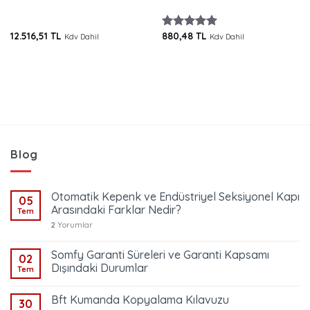
12.516,51
TL
880,48
TL
5 üzerinden
Kdv Dahil
Kdv Dahil
i
5.00
oy
aldı
,78 TL.
Blog
Otomatik Kepenk ve Endüstriyel Seksiyonel Kapı
05
Arasındaki Farklar Nedir?
Tem
2
Yorumlar
Somfy Garanti Süreleri ve Garanti Kapsamı
02
Dışındaki Durumlar
Tem
Bft Kumanda Kopyalama Kılavuzu
30