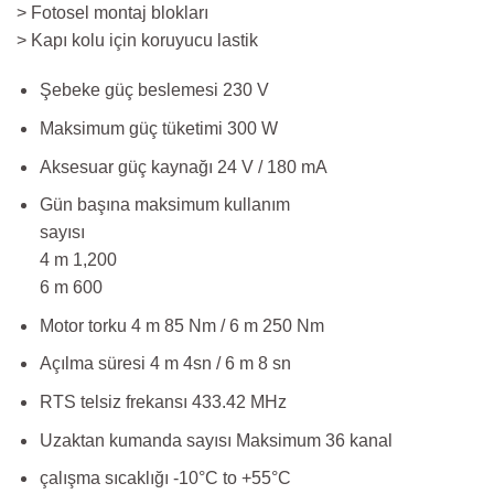
> Fotosel montaj blokları
> Kapı kolu için koruyucu lastik
Şebeke güç beslemesi 230 V
Maksimum güç tüketimi 300 W
Aksesuar güç kaynağı 24 V / 180 mA
Gün başına maksimum kullanım
sayısı
4 m 1,200
6 m 600
Motor torku 4 m 85 Nm / 6 m 250 Nm
Açılma süresi 4 m 4sn / 6 m 8 sn
RTS telsiz frekansı 433.42 MHz
Uzaktan kumanda sayısı Maksimum 36 kanal
çalışma sıcaklığı -10°C to +55°C