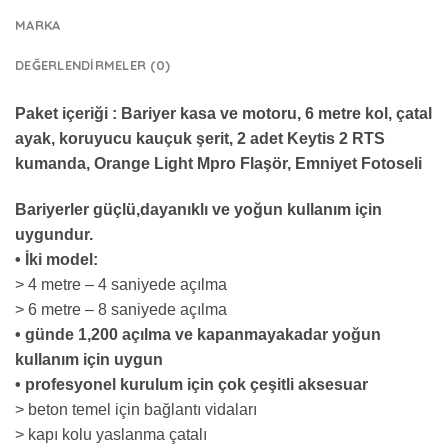
MARKA
DEĞERLENDIRMELER (0)
Paket içeriği : Bariyer kasa ve motoru, 6 metre kol, çatal
ayak, koruyucu kauçuk şerit, 2 adet Keytis 2 RTS
kumanda, Orange Light Mpro Flaşör, Emniyet Fotoseli
Bariyerler güçlü,
dayanıklı ve yoğun
kullanım için
uygundur.
• İki model:
> 4 metre – 4 saniyede açılma
> 6 metre – 8 saniyede açılma
• günde 1,200 açılma ve kapanmaya
kadar yoğun
kullanım için uygun
• profesyonel kurulum için çok çeşitli
aksesuar
> beton temel için bağlantı vidaları
> kapı kolu yaslanma çatalı