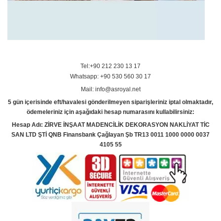
Tel:+90 212 230 13 17
Whatsapp: +90 530 560 30 17
Mail: info@asroyal.net
5 gün içerisinde eft/havalesi gönderilmeyen siparişleriniz iptal olmaktadır,
ödemeleriniz için aşağıdaki hesap numarasını kullabilirsiniz:
Hesap Adı: ZİRVE İNŞAAT MADENCİLİK DEKORASYON NAKLİYAT TİC
SAN LTD ŞTİ QNB Finansbank Çağlayan Şb TR13 0011 1000 0000 0037
4105 55