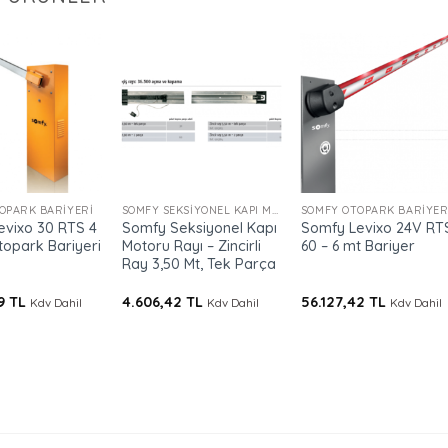
+
+
OPARK BARIYERI
SOMFY SEKSIYONEL KAPI MOTORU RAYI
SOMFY OTOPARK BARIYER
evixo 30 RTS 4
Somfy Seksiyonel Kapı
Somfy Levixo 24V RT
topark Bariyeri
Motoru Rayı – Zincirli
60 – 6 mt Bariyer
Ray 3,50 Mt, Tek Parça
19
TL
4.606,42
TL
56.127,42
TL
Kdv Dahil
Kdv Dahil
Kdv Dahil