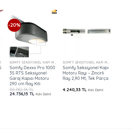
-20%
+
+
+
I
SOMFY SEKSIYONEL KAPI MOTORU
SOMFY SEKSIYONEL KAPI MOTORU RAYI
S
Somfy Dexxo Pro 1000
Somfy Seksiyonel Kapı
Somfy I
3S RTS Seksiyonel
Motoru Rayı – Zincirli
24 V Dair
Garaj Kapısı Motoru
Ray 2,90 Mt, Tek Parça
Kapı Mo
290 cm Ray Kiti
30.782,76
TL
4.240,33
TL
38.020,
Kdv Dahil
Orijinal
Şu
24.736,15
TL
Kdv Dahil
fiyat:
andaki
30.782,76 TL.
fiyat:
24.736,15 TL.