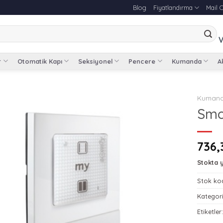
Blog
Fiyatlandırma
Mail 
V
r
Otomatik Kapı
Seksiyonel
Pencere
Kumanda
Ak
Kuman
Smo
736,
Stokta 
Stok ko
Kategori
Etiketler