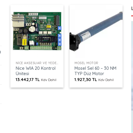
ı
+
+
NICE AKSESUAR VE YEDEK PARÇALAR
MOSEL MOTOR
Nice WIA 20 Kontrol
Mosel Sel 60 – 30 NM
Ünitesi
TYP Düz Motor
13.442,17
TL
1.927,30
TL
Kdv Dahil
Kdv Dahil