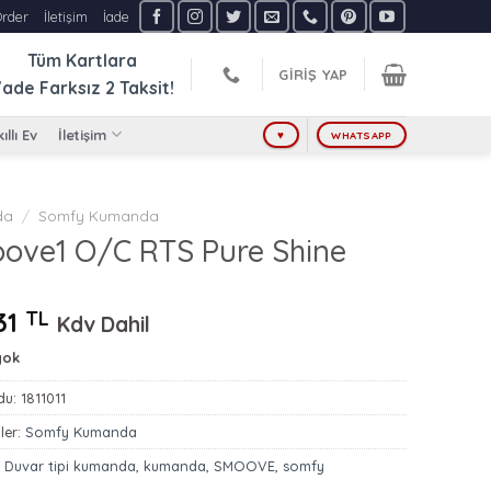
Order
İletişim
İade
Tüm Kartlara
GIRIŞ YAP
ade Farksız
2 Taksit!
ıllı Ev
İletişim
♥
WHATSAPP
da
/
Somfy Kumanda
ove1 O/C RTS Pure Shine
31
TL
Kdv Dahil
yok
du:
1811011
ler:
Somfy Kumanda
:
Duvar tipi kumanda
,
kumanda
,
SMOOVE
,
somfy