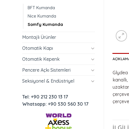
BFT Kumanda
Nice Kumanda
Somfy Kumanda
Montajlı Ürünler
Otomatik Kapı
Otomatik Kepenk
AÇIKLAM
Pencere Açkı Sistemleri
Glydea 
kanallı,
Seksiyonel & Endüstriyel
uzaktan
çerçeves
Tel: +90 212 230 13 17
çerçeve 
Whatsapp: +90 530 560 30 17
İLGI