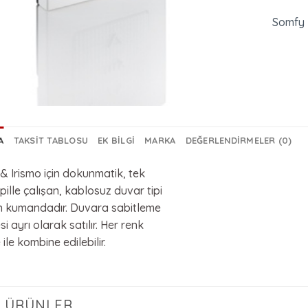
Somfy
A
TAKSIT TABLOSU
EK BILGI
MARKA
DEĞERLENDIRMELER (0)
& Irismo için dokunmatik, tek
 pille çalışan, kablosuz duvar tipi
 kumandadır. Duvara sabitleme
i ayrı olarak satılır. Her renk
ile kombine edilebilir.
LI ÜRÜNLER