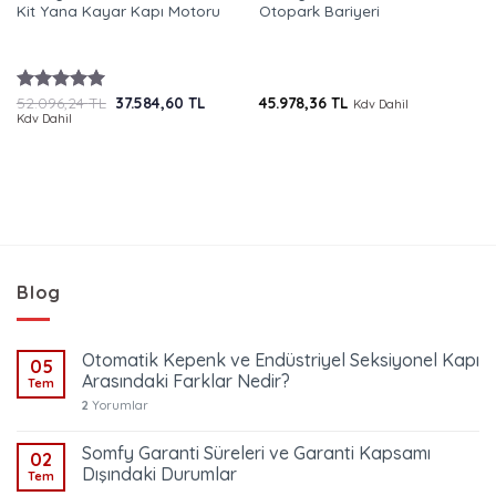
Kit Yana Kayar Kapı Motoru
Otopark Bariyeri
Orijinal
Şu
52.096,24
TL
37.584,60
TL
45.978,36
TL
5 üzerinden
Kdv Dahil
ki
fiyat:
andaki
Kdv Dahil
5.00
oy
52.096,24 TL.
fiyat:
aldı
2,98 TL.
37.584,60 TL.
Blog
Otomatik Kepenk ve Endüstriyel Seksiyonel Kapı
05
Arasındaki Farklar Nedir?
Tem
2
Yorumlar
Somfy Garanti Süreleri ve Garanti Kapsamı
02
Dışındaki Durumlar
Tem