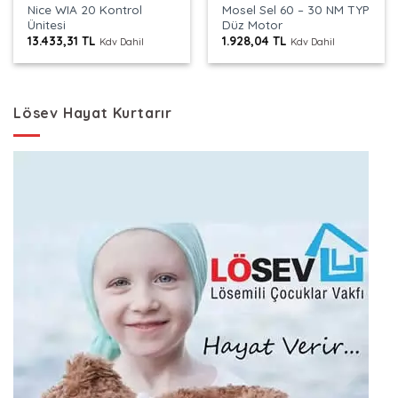
Nice WIA 20 Kontrol
Mosel Sel 60 – 30 NM TYP
Ünitesi
Düz Motor
13.433,31
TL
1.928,04
TL
Kdv Dahil
Kdv Dahil
Lösev Hayat Kurtarır