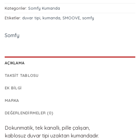
Kategoriler:
Somfy Kumanda
Etiketler:
duvar tipi
,
kumanda
,
SMOOVE
,
somfy
Somfy
AÇIKLAMA
TAKSIT TABLOSU
EK BILGI
MARKA
DEĞERLENDIRMELER (0)
Dokunmatik, tek kanallı, pille çalışan,
kablosuz duvar tipi uzaktan kumandadır.