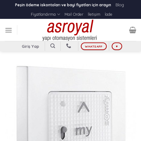
Skip
Blog
Peşin ödeme iskontoları ve bayi fiyatları için arayın
to
Fiyatlandırma
Mail Order
İletişim
İade
content
Giriş Yap
WHATSAPP
♥