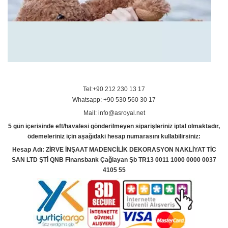
Tel:+90 212 230 13 17
Whatsapp: +90 530 560 30 17
Mail: info@asroyal.net
5 gün içerisinde eft/havalesi gönderilmeyen siparişleriniz iptal olmaktadır,
ödemeleriniz için aşağıdaki hesap numarasını kullabilirsiniz:
Hesap Adı: ZİRVE İNŞAAT MADENCİLİK DEKORASYON NAKLİYAT TİC
SAN LTD ŞTİ QNB Finansbank Çağlayan Şb TR13 0011 1000 0000 0037
4105 55