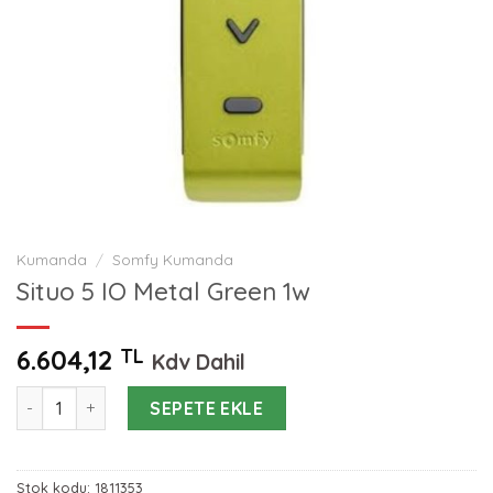
Kumanda
/
Somfy Kumanda
Situo 5 IO Metal Green 1w
6.604,12
TL
Kdv Dahil
Situo 5 IO Metal Green 1w adet
SEPETE EKLE
Stok kodu:
1811353