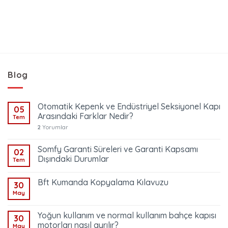
aldı
4,71 TL.
Blog
Otomatik Kepenk ve Endüstriyel Seksiyonel Kapı
05
Arasındaki Farklar Nedir?
Tem
2
Yorumlar
Somfy Garanti Süreleri ve Garanti Kapsamı
02
Dışındaki Durumlar
Tem
Bft Kumanda Kopyalama Kılavuzu
30
May
Yoğun kullanım ve normal kullanım bahçe kapısı
30
motorları nasıl ayrılır?
May