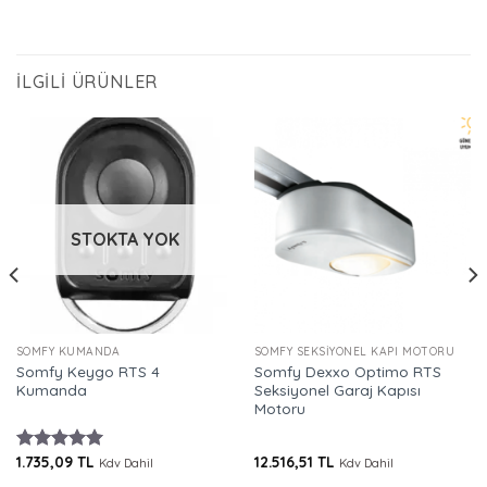
İLGILI ÜRÜNLER
STOKTA YOK
SOMFY KUMANDA
SOMFY SEKSIYONEL KAPI MOTORU
Somfy Keygo RTS 4
Somfy Dexxo Optimo RTS
Kumanda
Seksiyonel Garaj Kapısı
Motoru
1.735,09
TL
12.516,51
TL
5 üzerinden
Kdv Dahil
Kdv Dahil
ki
5.00
oy