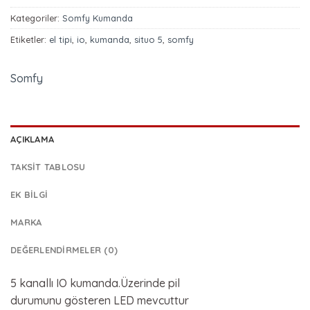
Kategoriler:
Somfy Kumanda
Etiketler:
el tipi
,
io
,
kumanda
,
situo 5
,
somfy
Somfy
AÇIKLAMA
TAKSIT TABLOSU
EK BILGI
MARKA
DEĞERLENDIRMELER (0)
5 kanallı IO kumanda.Üzerinde pil
durumunu gösteren LED mevcuttur