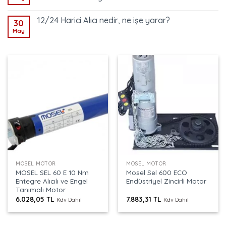
12/24 Harici Alıcı nedir, ne işe yarar?
30
May
MOSEL MOTOR
MOSEL MOTOR
MOSEL SEL 60 E 10 Nm
Mosel Sel 600 ECO
Entegre Alıcılı ve Engel
Endüstriyel Zincirli Motor
Tanımalı Motor
6.028,05
TL
7.883,31
TL
Kdv Dahil
Kdv Dahil