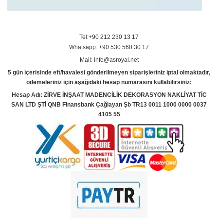
Tel:+90 212 230 13 17
Whatsapp: +90 530 560 30 17
Mail: info@asroyal.net
5 gün içerisinde eft/havalesi gönderilmeyen siparişleriniz iptal olmaktadır,
ödemeleriniz için aşağıdaki hesap numarasını kullabilirsiniz:
Hesap Adı: ZİRVE İNŞAAT MADENCİLİK DEKORASYON NAKLİYAT TİC
SAN LTD ŞTİ QNB Finansbank Çağlayan Şb TR13 0011 1000 0000 0037
4105 55