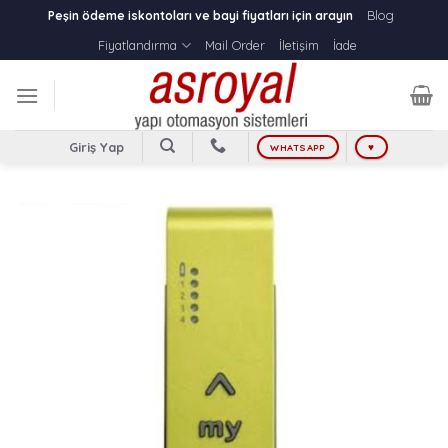
Skip
Blog
Peşin ödeme iskontoları ve bayi fiyatları için arayın
to
Fiyatlandırma
Mail Order
İletişim
İade
content
Giriş Yap
WHATSAPP
♥