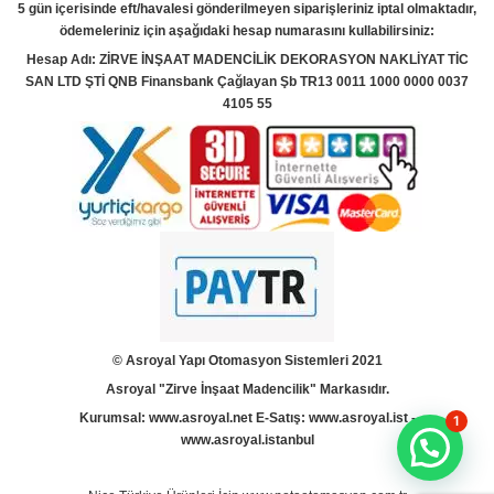
5 gün içerisinde eft/havalesi gönderilmeyen siparişleriniz iptal olmaktadır,
ödemeleriniz için aşağıdaki hesap numarasını kullabilirsiniz:
Hesap Adı: ZİRVE İNŞAAT MADENCİLİK DEKORASYON NAKLİYAT TİC
SAN LTD ŞTİ QNB Finansbank Çağlayan Şb TR13 0011 1000 0000 0037
4105 55
© Asroyal
Yapı Otomasyon Sistemleri 2021
Asroyal "Zirve İnşaat Madencilik" Markasıdır.
Kurumsal:
www.asroyal.net
E-Satış:
www.asroyal.ist
-
1
www.asroyal.istanbul