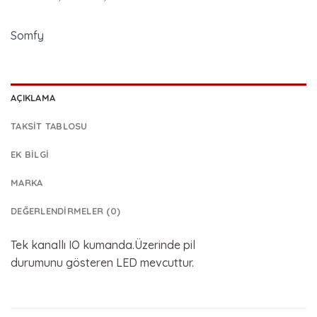
Somfy
AÇIKLAMA
TAKSIT TABLOSU
EK BILGI
MARKA
DEĞERLENDIRMELER (0)
Tek kanallı IO kumanda.Üzerinde pil
durumunu gösteren LED mevcuttur.