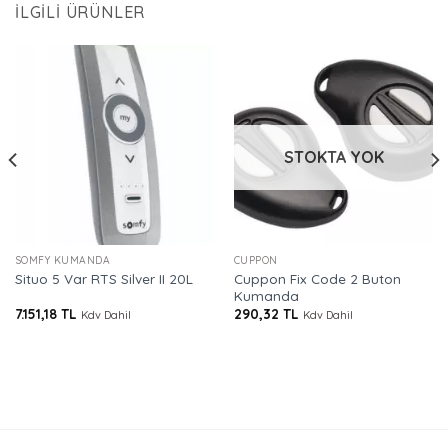
İLGILI ÜRÜNLER
STOKTA YOK
SOMFY KUMANDA
CUPPON
Cuppon Fix Code 2 Buton
Situo 5 Var RTS Silver II 20L
Kumanda
7.151,18
TL
290,32
TL
Kdv Dahil
Kdv Dahil