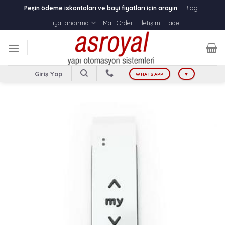
Skip
Blog
Peşin ödeme iskontoları ve bayi fiyatları için arayın
to
Fiyatlandırma
Mail Order
İletişim
İade
content
Giriş Yap
WHATSAPP
♥