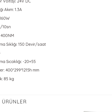
r Voltajı: 24V DC
ği Akım: 1.3A
 160W
8/10sn
: 400NM
ma Sıklığı: 150 Devir/saat
4
ma Sıcaklığı: -20+55
ler: 400*299*1215h mm
ık: 85 kg
LI ÜRÜNLER