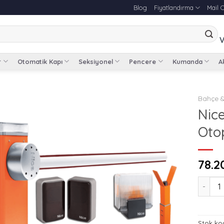
Blog
Fiyatlandırma
Mail 
V
r
Otomatik Kapı
Seksiyonel
Pencere
Kumanda
Ak
Bahçe &
Nic
Otop
78.2
Nice M7
Stok ko