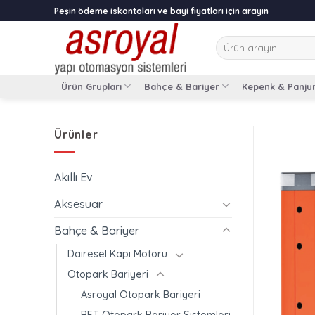
Skip
Peşin ödeme iskontoları ve bayi fiyatları için arayın
to
content
Ara:
Ürün Grupları
Bahçe & Bariyer
Kepenk & Panju
Ürünler
Akıllı Ev
Aksesuar
Bahçe & Bariyer
Dairesel Kapı Motoru
Otopark Bariyeri
Asroyal Otopark Bariyeri
BFT Otopark Bariyer Sistemleri