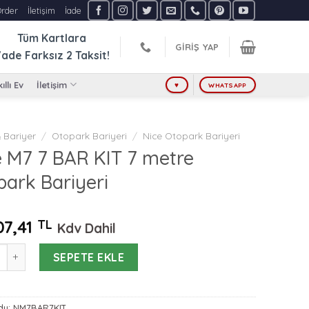
Order
İletişim
İade
Tüm Kartlara
GIRIŞ YAP
ade Farksız
2 Taksit!
ıllı Ev
İletişim
♥
WHATSAPP
 Bariyer
/
Otopark Bariyeri
/
Nice Otopark Bariyeri
e M7 7 BAR KIT 7 metre
ark Bariyeri
07,41
TL
Kdv Dahil
 7 BAR KIT 7 metre Otopark Bariyeri adet
SEPETE EKLE
du:
NM7BAR7KIT