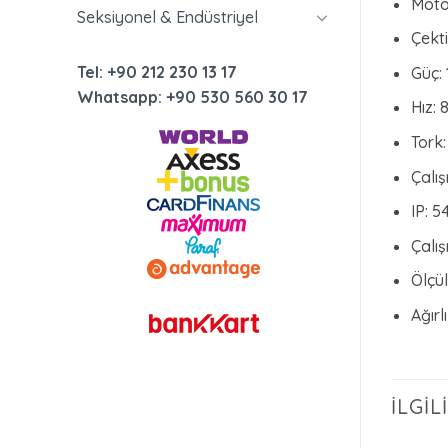
Moto
Seksiyonel & Endüstriyel
Çekti
Tel: +90 212 230 13 17
Güç:
Whatsapp: +90 530 560 30 17
Hız: 
Tork
Çalış
IP: 5
Çalış
Ölçü
Ağırl
İLGI