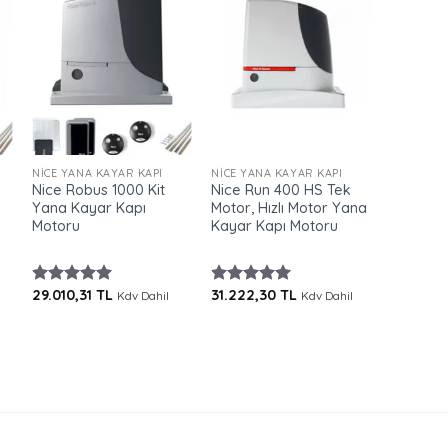
+
+
+
NICE YANA KAYAR KAPI
NICE YANA KAYAR KAPI
NICE YAN
Nice Robus 1000 Kit
Nice Run 400 HS Tek
Nice Run
Yana Kayar Kapı
Motor, Hızlı Motor Yana
Motor – 
Motoru
Kayar Kapı Motoru
Yana Ka
Motoru
29.010,31
TL
31.222,30
TL
41.601,7
5 üzerinden
Kdv Dahil
5 üzerinden
Kdv Dahil
5.00
oy
5.00
oy
aldı
aldı