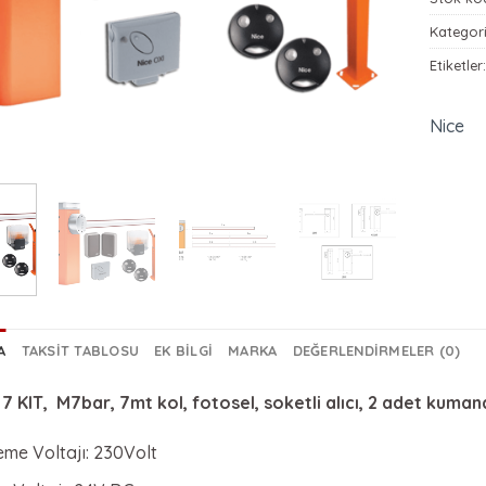
Kategori
Etiketler
Nice
A
TAKSIT TABLOSU
EK BILGI
MARKA
DEĞERLENDIRMELER (0)
 KIT, M7bar, 7mt kol, fotosel, soketli alıcı, 2 adet kumanda,
eme Voltajı: 230Volt