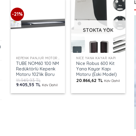
-21%
STOKTA YOK
ı
+
+
KEPENK PANJUR MOTORLARI
NICE YANA KAYAR KAPI
TUBE NOM60 100 NM
Nice Robus 600 Kit
Redüktörlü Kepenk
Yana Kayar Kapı
Motoru 102’lik Boru
Motoru (Eski Model)
11.949,93
TL
20.866,62
TL
Kdv Dahil
Orijinal
Şu
9.405,55
TL
Kdv Dahil
fiyat:
andaki
11.949,93 TL.
fiyat:
9.405,55 TL.