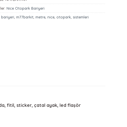
ler:
Nice Otopark Bariyeri
:
bariyeri
,
m77barkit
,
metre
,
nice
,
otopark
,
sistemleri
 fitil, sticker, çatal ayak, led flaşör