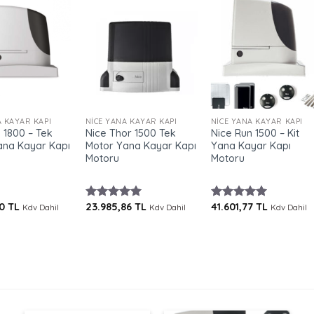
+
+
A KAYAR KAPI
NICE YANA KAYAR KAPI
NICE YANA KAYAR KAPI
 1800 – Tek
Nice Thor 1500 Tek
Nice Run 1500 – Kit
ana Kayar Kapı
Motor Yana Kayar Kapı
Yana Kayar Kapı
Motoru
Motoru
30
TL
23.985,86
TL
41.601,77
TL
Kdv Dahil
5 üzerinden
Kdv Dahil
5 üzerinden
Kdv Dahil
5.00
oy
5.00
oy
aldı
aldı