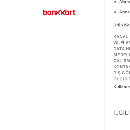
Alarm
Açma 
Ürün K
KANAL 
WI-FI A
DATA HI
ŞIFREL
ÇALIŞM
KONTAK
DIŞ G
ÖLÇÜL
Kullanım
İLGI