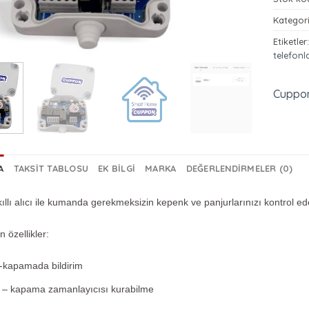
Kategori
Etiketler
telefonl
Cuppo
A
TAKSIT TABLOSU
EK BILGI
MARKA
DEĞERLENDIRMELER (0)
lı alıcı ile kumanda gerekmeksizin kepenk ve panjurlarınızı kontrol edeb
 özellikler:
kapamada bildirim
– kapama zamanlayıcısı kurabilme