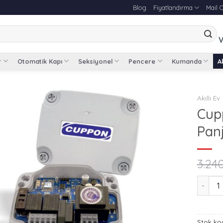
Blog
Fiyatlandırma
Mail 
V
r
Otomatik Kapı
Seksiyonel
Pencere
Kumanda
Ak
Akıllı Ev
Cup
Panj
3.24
Cuppon 
Stok ko