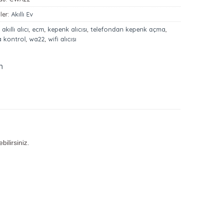
ler:
Akıllı Ev
:
akıllı alıcı
,
ecm
,
kepenk alıcısı
,
telefondan kepenk açma
,
a kontrol
,
wa22
,
wifi alıcısı
n
ilirsiniz.