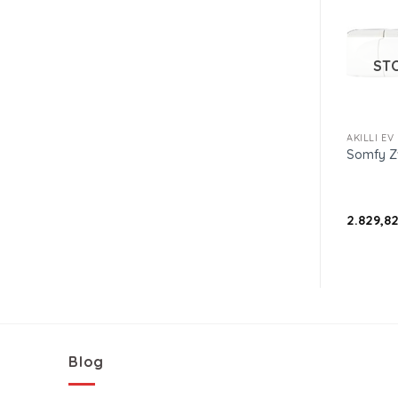
STOKTA YOK
STOKTA YOK
ST
+
+
+
AKILLI EV
AKILLI EV
AKILLI EV
Somfy Micro ON/OFF
Somfy Indoor Camera
Somfy Z
module
5.211,08
TL
12.269,68
TL
2.829,8
Kdv Dahil
Kdv Dahil
Blog