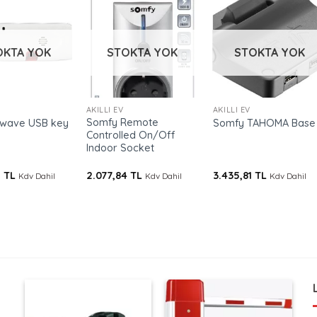
OKTA YOK
STOKTA YOK
STOKTA YOK
+
+
AKILLI EV
AKILLI EV
Somfy Remote
wave USB key
Somfy TAHOMA Base
Controlled On/Off
Indoor Socket
2
TL
2.077,84
TL
3.435,81
TL
Kdv Dahil
Kdv Dahil
Kdv Dahil