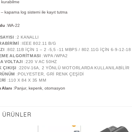
 kurabilme
– kapama log sistemi ile kayıt tutma
odu
:WA-22
SAYISI
:2 KANALLI
RABIRIMI
:IEEE 802.11 B/G
ZI
:802.11B IÇIN 1 – 2 -5,5 -11 MBPS / 802.11G IÇIN 6-9-12-1
EME ALGORITMASI
:WPA /WPA2
A VOLTAJI
:220 V AC 50HZ
 ÇIKIŞI
:220V-16A, 2 YÖNLÜ MOTORLARDA KULLANILABILIR
ÖRÜNÜM
:POLYESTER, GRI RENK ÇEŞIDI
ERI
:110 X 84 X 35 MM
 Alanı
:Panjur, kepenk, otomasyon
LI ÜRÜNLER