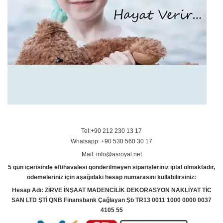
Tel:+90 212 230 13 17
Whatsapp: +90 530 560 30 17
Mail: info@asroyal.net
5 gün içerisinde eft/havalesi gönderilmeyen siparişleriniz iptal olmaktadır,
ödemeleriniz için aşağıdaki hesap numarasını kullabilirsiniz:
Hesap Adı: ZİRVE İNŞAAT MADENCİLİK DEKORASYON NAKLİYAT TİC
SAN LTD ŞTİ QNB Finansbank Çağlayan Şb TR13 0011 1000 0000 0037
4105 55