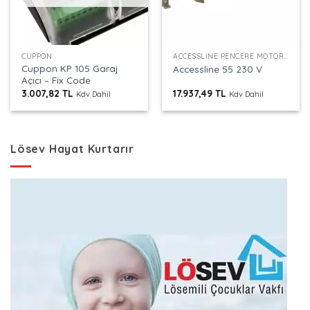
CUPPON
ACCESSLINE PENCERE MOTORU
Cuppon KP 105 Garaj
Accessline 55 230 V
Açıcı – Fix Code
3.007,82
TL
17.937,49
TL
Kdv Dahil
Kdv Dahil
Lösev Hayat Kurtarır