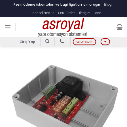
Skip
Blog
Peşin ödeme iskontoları ve bayi fiyatları için arayın
to
Fiyatlandırma
Mail Order
İletişim
İade
content
Giriş Yap
WHATSAPP
♥