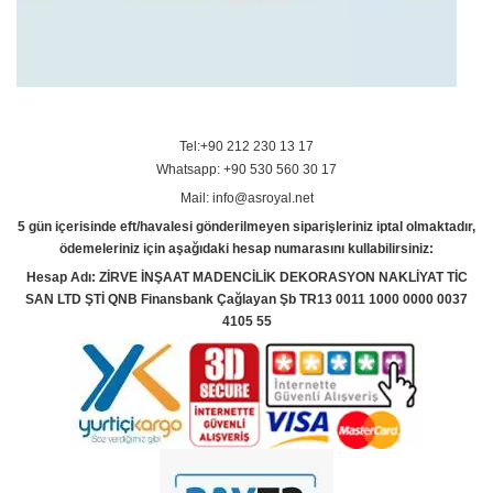
Tel:+90 212 230 13 17
Whatsapp: +90 530 560 30 17
Mail: info@asroyal.net
5 gün içerisinde eft/havalesi gönderilmeyen siparişleriniz iptal olmaktadır,
ödemeleriniz için aşağıdaki hesap numarasını kullabilirsiniz:
Hesap Adı: ZİRVE İNŞAAT MADENCİLİK DEKORASYON NAKLİYAT TİC
SAN LTD ŞTİ QNB Finansbank Çağlayan Şb TR13 0011 1000 0000 0037
4105 55