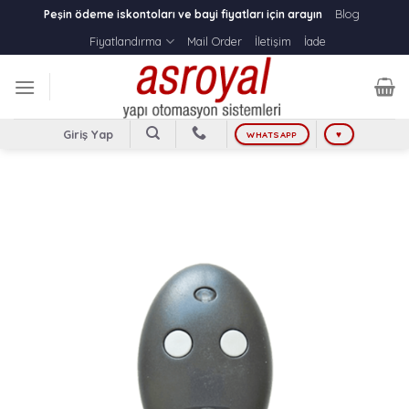
Skip
Blog
Peşin ödeme iskontoları ve bayi fiyatları için arayın
to
Fiyatlandırma
Mail Order
İletişim
İade
content
Giriş Yap
WHATSAPP
♥