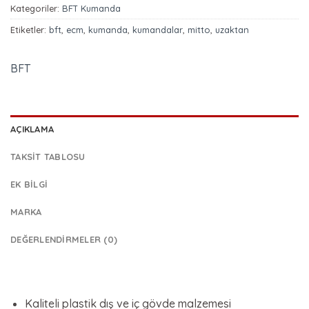
Kategoriler:
BFT Kumanda
Etiketler:
bft
,
ecm
,
kumanda
,
kumandalar
,
mitto
,
uzaktan
BFT
AÇIKLAMA
TAKSIT TABLOSU
EK BILGI
MARKA
DEĞERLENDIRMELER (0)
Kaliteli plastik dış ve iç gövde malzemesi