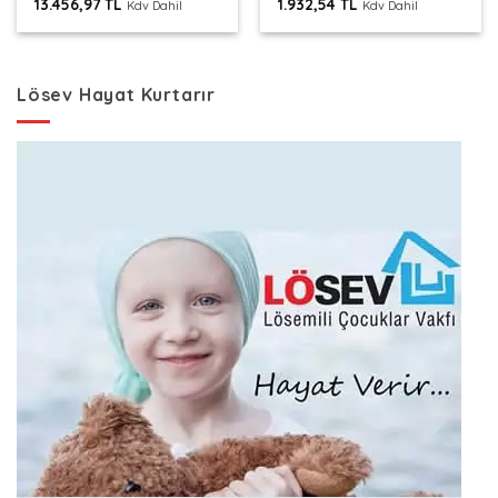
13.456,97
TL
1.932,54
TL
Kdv Dahil
Kdv Dahil
Lösev Hayat Kurtarır