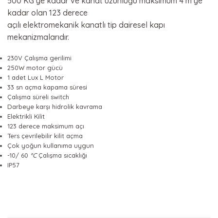
500 KG’ye kadar ve kanat uzunluğu maksimum 4 m’ye
kadar olan 123 derece
açılı elektromekanik kanatlı tip dairesel kapı
mekanizmalarıdır.
230V Çalışma gerilimi
250W motor gücü
1 adet Lux L Motor
33 sn açma kapama süresi
Çalışma süreli switch
Darbeye karşı hidrolik kavrama
Elektrikli Kilit
123 derece maksimum açı
Ters çevrilebilir kilit açma
Çok yoğun kullanıma uygun
-10/ 60
°C
Çalışma sıcaklığı
IP57