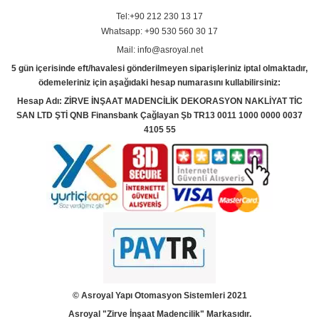
Tel:+90 212 230 13 17
Whatsapp: +90 530 560 30 17
Mail: info@asroyal.net
5 gün içerisinde eft/havalesi gönderilmeyen siparişleriniz iptal olmaktadır,
ödemeleriniz için aşağıdaki hesap numarasını kullabilirsiniz:
Hesap Adı: ZİRVE İNŞAAT MADENCİLİK DEKORASYON NAKLİYAT TİC
SAN LTD ŞTİ QNB Finansbank Çağlayan Şb TR13 0011 1000 0000 0037
4105 55
© Asroyal
Yapı Otomasyon Sistemleri 2021
Asroyal "Zirve İnşaat Madencilik" Markasıdır.