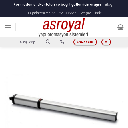
Skip
Blog
Peşin ödeme iskontoları ve bayi fiyatları için arayın
to
Fiyatlandırma
Mail Order
İletişim
İade
content
Giriş Yap
WHATSAPP
♥