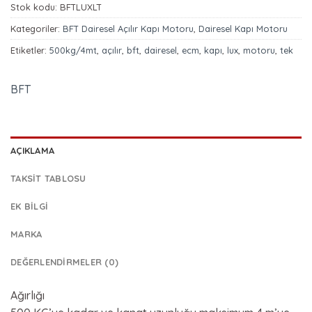
Stok kodu:
BFTLUXLT
Kategoriler:
BFT Dairesel Açılır Kapı Motoru
,
Dairesel Kapı Motoru
Etiketler:
500kg/4mt
,
açılır
,
bft
,
dairesel
,
ecm
,
kapı
,
lux
,
motoru
,
tek
BFT
AÇIKLAMA
TAKSIT TABLOSU
EK BILGI
MARKA
DEĞERLENDIRMELER (0)
Ağırlığı