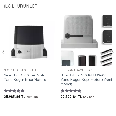
İLGILI ÜRÜNLER
NICE YANA KAYAR KAPI
NICE YANA KAYAR KAPI
Nice Thor 1500 Tek Motor
Nice Robus 600 Kit RBS600
Yana Kayar Kapı Motoru
Yana Kayar Kapı Motoru (Yeni
Model)
23.985,86
TL
22.522,84
TL
5 üzerinden
5 üzerinden
Kdv Dahil
Kdv Dahil
5.00
oy
5.00
oy
aldı
aldı