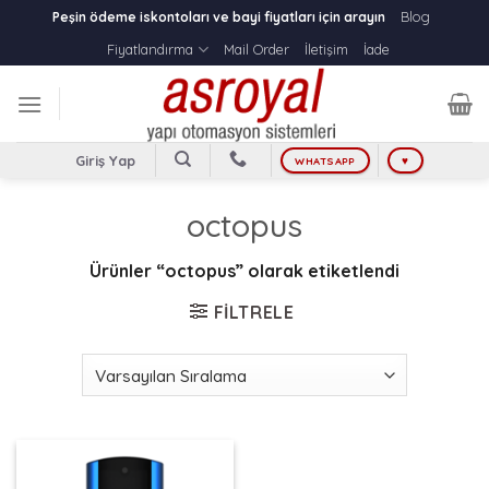
Skip
Blog
Peşin ödeme iskontoları ve bayi fiyatları için arayın
to
Fiyatlandırma
Mail Order
İletişim
İade
content
Giriş Yap
WHATSAPP
♥
octopus
Ürünler “octopus” olarak etiketlendi
FILTRELE