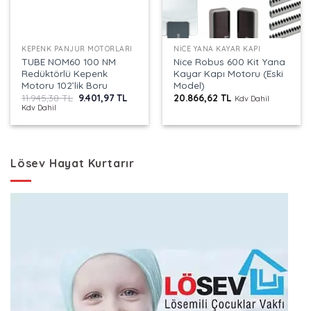
KEPENK PANJUR MOTORLARI
NICE YANA KAYAR KAPI
TUBE NOM60 100 NM
Nice Robus 600 Kit Yana
Redüktörlü Kepenk
Kayar Kapı Motoru (Eski
Motoru 102’lik Boru
Model)
Orijinal
Şu
11.945,38
TL
9.401,97
TL
20.866,62
TL
Kdv Dahil
fiyat:
andaki
Kdv Dahil
11.945,38 TL.
fiyat:
9.401,97 TL.
Lösev Hayat Kurtarır