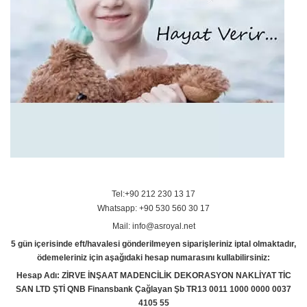
Tel:+90 212 230 13 17
Whatsapp: +90 530 560 30 17
Mail: info@asroyal.net
5 gün içerisinde eft/havalesi gönderilmeyen siparişleriniz iptal olmaktadır,
ödemeleriniz için aşağıdaki hesap numarasını kullabilirsiniz:
Hesap Adı: ZİRVE İNŞAAT MADENCİLİK DEKORASYON NAKLİYAT TİC
SAN LTD ŞTİ QNB Finansbank Çağlayan Şb TR13 0011 1000 0000 0037
4105 55