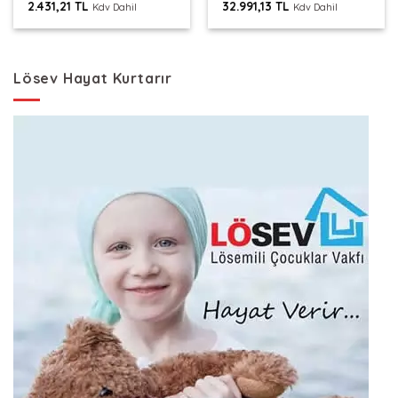
2.431,21
TL
32.991,13
TL
Kdv Dahil
Kdv Dahil
Lösev Hayat Kurtarır