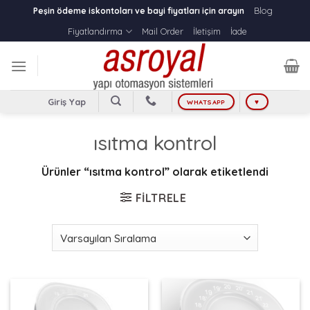
Skip
Blog
Peşin ödeme iskontoları ve bayi fiyatları için arayın
to
Fiyatlandırma
Mail Order
İletişim
İade
content
Giriş Yap
WHATSAPP
♥
ısıtma kontrol
Ürünler “ısıtma kontrol” olarak etiketlendi
FILTRELE