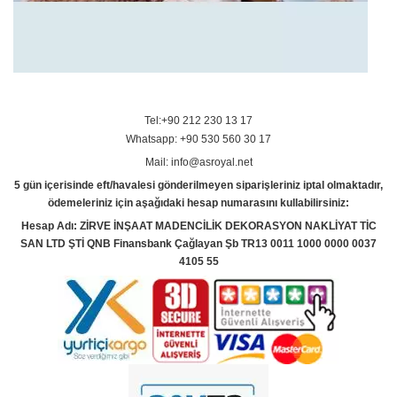
Tel:+90 212 230 13 17
Whatsapp: +90 530 560 30 17
Mail: info@asroyal.net
5 gün içerisinde eft/havalesi gönderilmeyen siparişleriniz iptal olmaktadır,
ödemeleriniz için aşağıdaki hesap numarasını kullabilirsiniz:
Hesap Adı: ZİRVE İNŞAAT MADENCİLİK DEKORASYON NAKLİYAT TİC
SAN LTD ŞTİ QNB Finansbank Çağlayan Şb TR13 0011 1000 0000 0037
4105 55