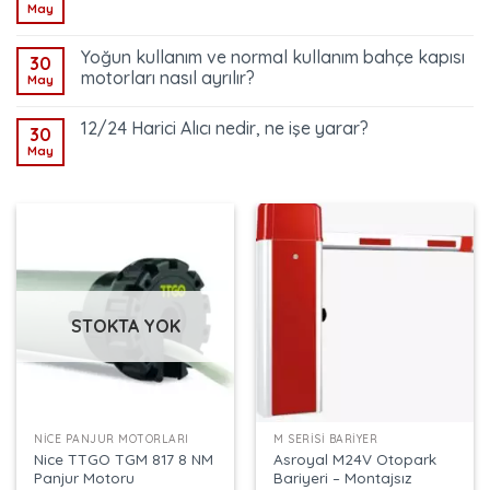
May
Yoğun kullanım ve normal kullanım bahçe kapısı
30
motorları nasıl ayrılır?
May
12/24 Harici Alıcı nedir, ne işe yarar?
30
May
STOKTA YOK
NICE PANJUR MOTORLARI
M SERISI BARIYER
Nice TTGO TGM 817 8 NM
Asroyal M24V Otopark
Panjur Motoru
Bariyeri – Montajsız