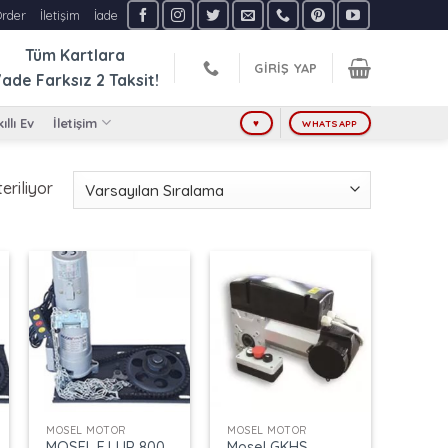
Order
İletişim
İade
Tüm Kartlara
GIRIŞ YAP
ade Farksız
2 Taksit!
ıllı Ev
İletişim
♥
WHATSAPP
eriliyor
+
+
MOSEL MOTOR
MOSEL MOTOR
MOSEL FJJ IP 800
Mosel GKHS