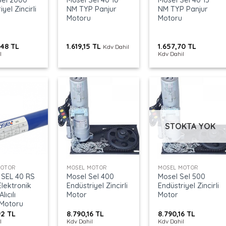
yel Zincirli
NM TYP Panjur
NM TYP Panjur
Motoru
Motoru
,48
TL
1.619,15
TL
1.657,70
TL
Kdv Dahil
l
Kdv Dahil
STOKTA YOK
+
+
MOTOR
MOSEL MOTOR
MOSEL MOTOR
SEL 40 RS
Mosel Sel 400
Mosel Sel 500
lektronik
Endüstriyel Zincirli
Endüstriyel Zincirli
lıcılı
Motor
Motor
 Motoru
92
TL
8.790,16
TL
8.790,16
TL
l
Kdv Dahil
Kdv Dahil