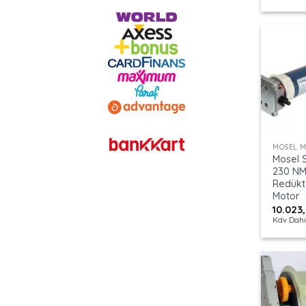
+
MOSEL 
Mosel S
230 N
Redükt
Motor
10.023
Kdv Dahi