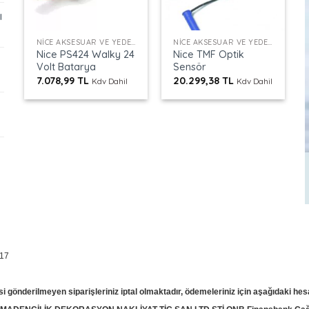
ı
+
+
NICE AKSESUAR VE YEDEK PARÇALAR
NICE AKSESUAR VE YEDEK PARÇALAR
Nice PS424 Walky 24
Nice TMF Optik
Volt Batarya
Sensör
7.078,99
TL
20.299,38
TL
Kdv Dahil
Kdv Dahil
 17
si gönderilmeyen siparişleriniz iptal olmaktadır, ödemeleriniz için aşağıdaki hes