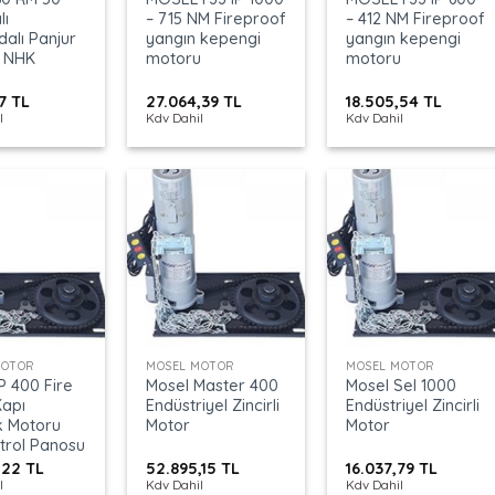
lı
– 715 NM Fireproof
– 412 NM Fireproof
alı Panjur
yangın kepengi
yangın kepengi
 NHK
motoru
motoru
57
TL
27.064,39
TL
18.505,54
TL
l
Kdv Dahil
Kdv Dahil
+
+
MOTOR
MOSEL MOTOR
MOSEL MOTOR
P 400 Fire
Mosel Master 400
Mosel Sel 1000
Kapı
Endüstriyel Zincirli
Endüstriyel Zincirli
 Motoru
Motor
Motor
trol Panosu
,22
TL
52.895,15
TL
16.037,79
TL
l
Kdv Dahil
Kdv Dahil