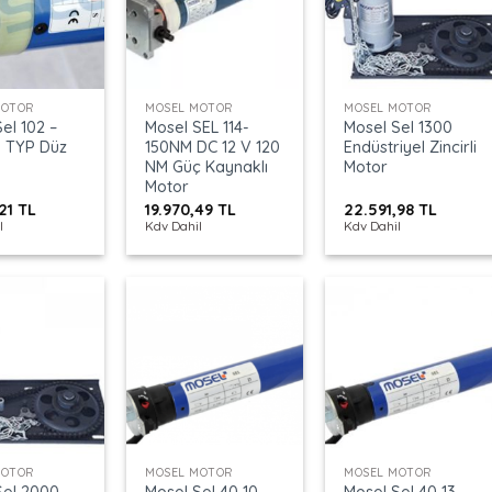
+
+
MOTOR
MOSEL MOTOR
MOSEL MOTOR
el 102 –
Mosel SEL 114-
Mosel Sel 1300
 TYP Düz
150NM DC 12 V 120
Endüstriyel Zincirli
NM Güç Kaynaklı
Motor
Motor
,21
TL
19.970,49
TL
22.591,98
TL
l
Kdv Dahil
Kdv Dahil
+
+
MOTOR
MOSEL MOTOR
MOSEL MOTOR
Sel 2000
Mosel Sel 40 10
Mosel Sel 40 13