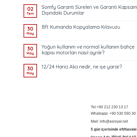
Somfy Garanti Süreleri ve Garanti Kapsam
02
Dışındaki Durumlar
Tem
Bft Kumanda Kopyalama Kılavuzu
30
May
Yoğun kullanım ve normal kullanım bahçe
30
kapısı motorları nasıl ayrılır?
May
12/24 Harici Alıcı nedir, ne işe yarar?
30
May
Tel:+90 212 230 13 17
Whatsapp: +90 530 560 30
Mail: info@asroyal.net
5 gün içerisinde eft/havale