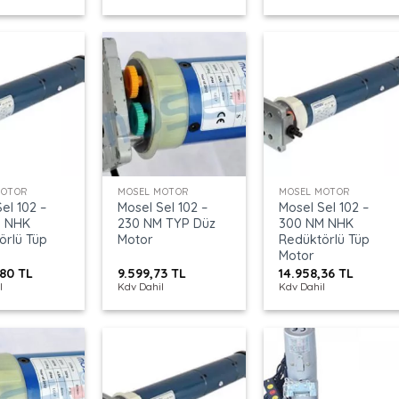
+
+
MOTOR
MOSEL MOTOR
MOSEL MOTOR
el 102 –
Mosel Sel 102 –
Mosel Sel 102 –
M NHK
230 NM TYP Düz
300 NM NHK
örlü Tüp
Motor
Redüktörlü Tüp
Motor
,80
TL
9.599,73
TL
14.958,36
TL
l
Kdv Dahil
Kdv Dahil