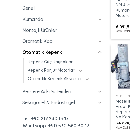
NM Alıcı
Genel
Kumand
Motoru
Kumanda
6.091,
Montajlı Ürünler
Kdv Dahi
Otomatik Kapı
Otomatik Kepenk
Kepenk Güç Kaynakları
Kepenk Panjur Motorları
Otomatik Kepenk Aksesuar
+
Pencere Açkı Sistemleri
MOSEL 
Mosel I
Seksiyonel & Endüstriyel
Proof 
Kepenk
Ve Kon
Tel: +90 212 230 13 17
24.674
Whatsapp: +90 530 560 30 17
Kdv Dahi