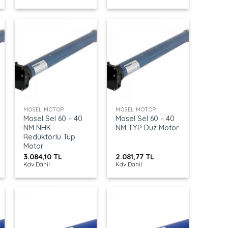
+
+
MOSEL MOTOR
MOSEL MOTOR
Mosel Sel 60 – 40
Mosel Sel 60 – 40
NM NHK
NM TYP Düz Motor
Redüktörlü Tüp
Motor
3.084,10
TL
2.081,77
TL
Kdv Dahil
Kdv Dahil