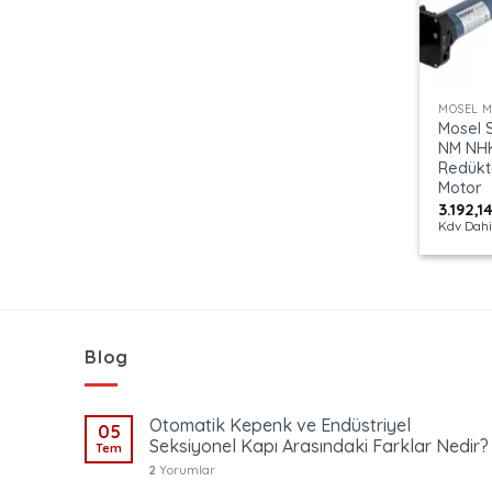
+
MOSEL 
Mosel S
NM NH
Redükt
Motor
3.192,1
Kdv Dahi
Blog
Otomatik Kepenk ve Endüstriyel
05
Seksiyonel Kapı Arasındaki Farklar Nedir?
Tem
2
Yorumlar