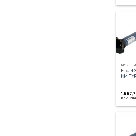
+
MOSEL 
Mosel S
NM TYP
1.557,
Kdv Dahi