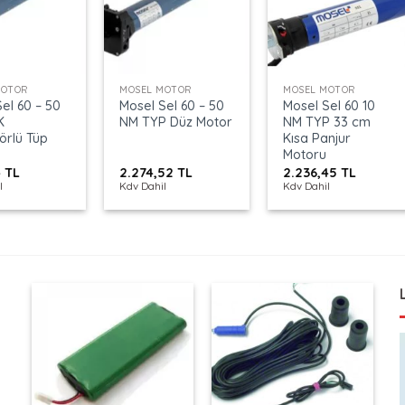
+
+
MOTOR
MOSEL MOTOR
MOSEL MOTOR
el 60 – 50
Mosel Sel 60 – 50
Mosel Sel 60 10
K
NM TYP Düz Motor
NM TYP 33 cm
örlü Tüp
Kısa Panjur
Motoru
4
TL
2.274,52
TL
2.236,45
TL
l
Kdv Dahil
Kdv Dahil