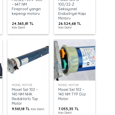
– 647 NM
100/22-Z
Fireproof yangın
Seksiyonel
kepengi motoru
Endüstriyel Kapı
Motoru
24.365,81
TL
26.524,68
TL
Kdv Dahil
Kdv Dahil
+
+
MOSEL MOTOR
MOSEL MOTOR
Mosel Sel 102 –
Mosel Sel 102 –
140 NM NHK
140 NM TYP Düz
Redüktörlü Tüp
Motor
Motor
9.561,18
TL
7.055,35
TL
Kdv Dahil
Kdv Dahil