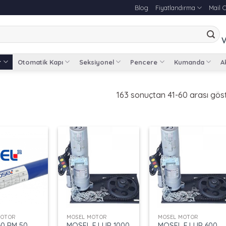
Blog
Fiyatlandırma
Mail 
V
r
Otomatik Kapı
Seksiyonel
Pencere
Kumanda
Ak
163 sonuçtan 41-60 arası göst
+
+
MOTOR
MOSEL MOTOR
MOSEL MOTOR
60 RM 50
MOSEL FJJ IP 1000
MOSEL FJJ IP 600