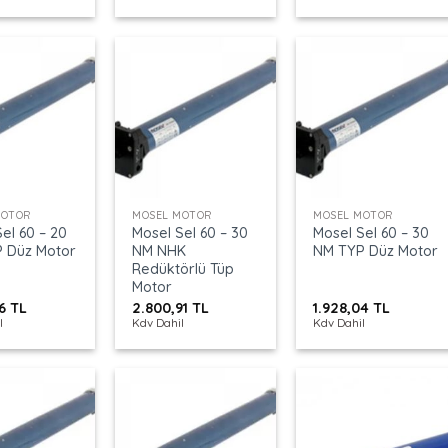
+
+
MOTOR
MOSEL MOTOR
MOSEL MOTOR
el 60 – 20
Mosel Sel 60 – 30
Mosel Sel 60 – 30
 Düz Motor
NM NHK
NM TYP Düz Motor
Redüktörlü Tüp
Motor
76
TL
2.800,91
TL
1.928,04
TL
l
Kdv Dahil
Kdv Dahil