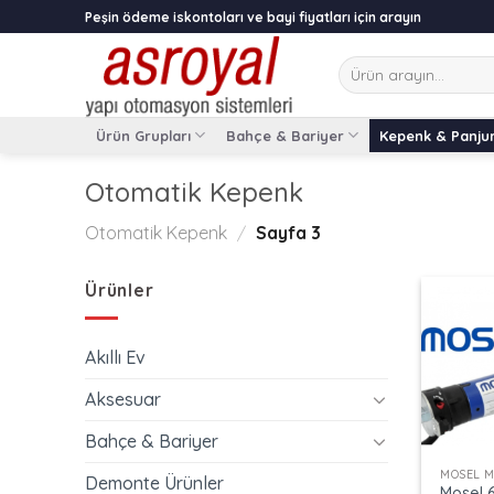
Skip
Peşin ödeme iskontoları ve bayi fiyatları için arayın
to
content
Ara:
Ürün Grupları
Bahçe & Bariyer
Kepenk & Panju
Otomatik Kepenk
Otomatik Kepenk
/
Sayfa 3
Ürünler
Akıllı Ev
Aksesuar
+
Bahçe & Bariyer
MOSEL 
Demonte Ürünler
Mosel 