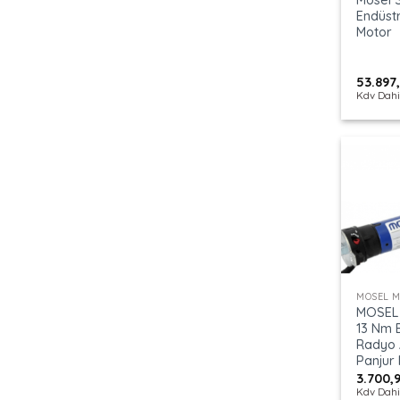
Endüstri
Motor
53.897
Kdv Dahi
+
MOSEL 
MOSEL 
13 Nm E
Radyo A
Panjur
3.700,
Kdv Dahi