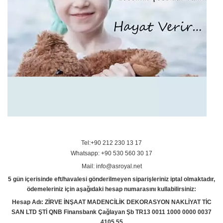
Tel:+90 212 230 13 17
Whatsapp: +90 530 560 30 17
Mail: info@asroyal.net
5 gün içerisinde eft/havalesi gönderilmeyen siparişleriniz iptal olmaktadır,
ödemeleriniz için aşağıdaki hesap numarasını kullabilirsiniz:
Hesap Adı: ZİRVE İNŞAAT MADENCİLİK DEKORASYON NAKLİYAT TİC
SAN LTD ŞTİ QNB Finansbank Çağlayan Şb TR13 0011 1000 0000 0037
4105 55