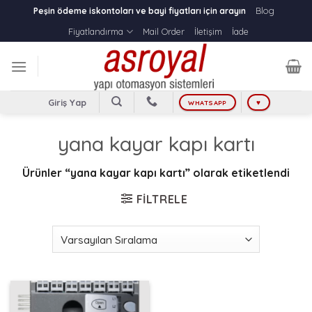
Skip
Blog
Peşin ödeme iskontoları ve bayi fiyatları için arayın
to
Fiyatlandırma
Mail Order
İletişim
İade
content
Giriş Yap
WHATSAPP
♥
yana kayar kapı kartı
Ürünler “yana kayar kapı kartı” olarak etiketlendi
FILTRELE