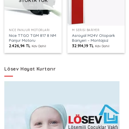
STOKTA YOK
NICE PANJUR MOTORLARI
M SERISI BARIYER
Nice TTGO TGM 817 8 NM
Asroyal M24V Otopark
Panjur Motoru
Bariyeri – Montajsız
2.426,94
TL
32.914,19
TL
Kdv Dahil
Kdv Dahil
Lösev Hayat Kurtarır