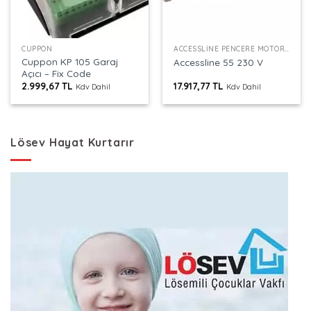
CUPPON
ACCESSLINE PENCERE MOTORU
Cuppon KP 105 Garaj
Accessline 55 230 V
Açıcı – Fix Code
2.999,67
TL
17.917,77
TL
Kdv Dahil
Kdv Dahil
Lösev Hayat Kurtarır