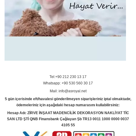
Tel:+90 212 230 13 17
Whatsapp: +90 530 560 30 17
Mail: info@asroyal.net
5 gün içerisinde eft/havalesi gönderilmeyen siparişleriniz iptal olmaktadır,
ödemeleriniz için aşağıdaki hesap numarasını kullabilirsiniz:
Hesap Adı: ZİRVE İNŞAAT MADENCİLİK DEKORASYON NAKLİYAT TİC
SAN LTD ŞTİ QNB Finansbank Çağlayan Şb TR13 0011 1000 0000 0037
4105 55