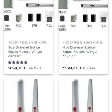
NICE DAIRESEL BAHÇE KAPISI MOTORLARI
NICE DAIRESEL BAHÇE KAPISI MOTORLARI
Nice Dairesel Bahçe
Nice Dairesel Bahçe
Kapısı Motoru Wingo
Kapısı Motoru Wingo
2024 kit
3524 Kit
31.374,30
TL
35.314,67
TL
5 üzerinden
Kdv Dahil
Kdv Dahil
5.00
oy
aldı