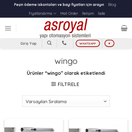
Skip
Blog
Peşin ödeme iskontoları ve bayi fiyatları için arayın
to
Fiyatlandırma
Mail Order
İletişim
İade
content
Giriş Yap
WHATSAPP
♥
wingo
Ürünler “wingo” olarak etiketlendi
FILTRELE