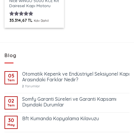
Nice WINGO 5000 KCE Kit
Dairesel Kapı Motoru
35.314,67
TL
5 üzerinden
Kdv Dahil
5.00
oy
aldı
Blog
Otomatik Kepenk ve Endüstriyel Seksiyonel Kapı
05
Arasındaki Farklar Nedir?
Tem
2
Yorumlar
Somfy Garanti Süreleri ve Garanti Kapsamı
02
Dışındaki Durumlar
Tem
Bft Kumanda Kopyalama Kılavuzu
30
May