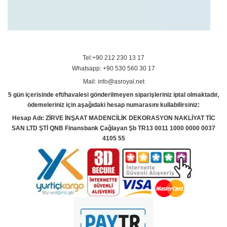
Tel:+90 212 230 13 17
Whatsapp: +90 530 560 30 17
Mail: info@asroyal.net
5 gün içerisinde eft/havalesi gönderilmeyen siparişleriniz iptal olmaktadır,
ödemeleriniz için aşağıdaki hesap numarasını kullabilirsiniz:
Hesap Adı: ZİRVE İNŞAAT MADENCİLİK DEKORASYON NAKLİYAT TİC
SAN LTD ŞTİ QNB Finansbank Çağlayan Şb TR13 0011 1000 0000 0037
4105 55