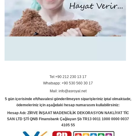
Tel:+90 212 230 13 17
Whatsapp: +90 530 560 30 17
Mail: info@asroyal.net
5 gün içerisinde eft/havalesi gönderilmeyen siparişleriniz iptal olmaktadır,
ödemeleriniz için aşağıdaki hesap numarasını kullabilirsiniz:
Hesap Adı: ZİRVE İNŞAAT MADENCİLİK DEKORASYON NAKLİYAT TİC
SAN LTD ŞTİ QNB Finansbank Çağlayan Şb TR13 0011 1000 0000 0037
4105 55