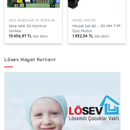
NICE AKSESUAR VE YEDEK PARÇALAR
MOSEL MOTOR
Nice WIA 20 Kontrol
Mosel Sel 60 – 30 NM TYP
Ünitesi
Düz Motor
13.456,97
TL
1.932,54
TL
Kdv Dahil
Kdv Dahil
Lösev Hayat Kurtarır