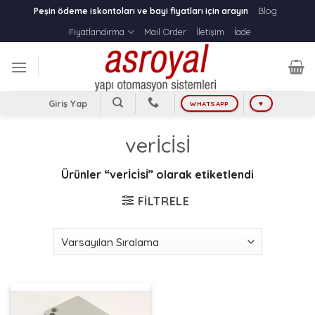
Skip
Blog
Peşin ödeme iskontoları ve bayi fiyatları için arayın
to
Fiyatlandırma
Mail Order
İletişim
İade
content
Giriş Yap
WHATSAPP
♥
verİcİsİ
Ürünler “verİcİsİ” olarak etiketlendi
FILTRELE