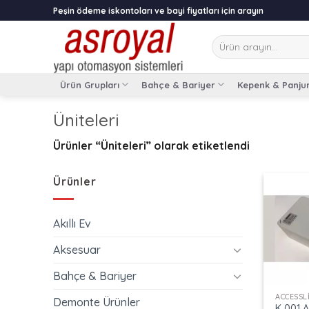
Skip
Peşin ödeme iskontoları ve bayi fiyatları için arayın
to
content
Ara:
Ürün Grupları
Bahçe & Bariyer
Kepenk & Panju
Üniteleri
Ürünler “Üniteleri” olarak etiketlendi
Ürünler
Akıllı Ev
Aksesuar
+
Bahçe & Bariyer
Demonte Ürünler
K 001 