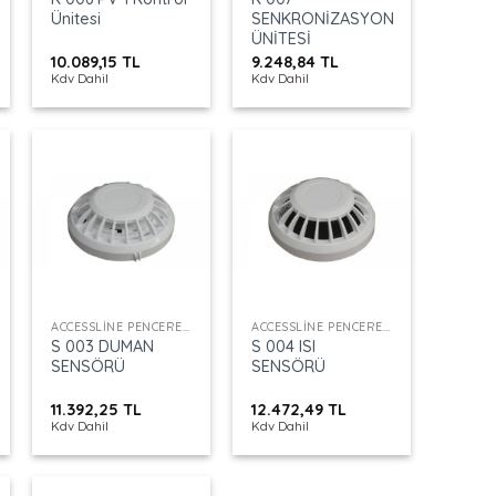
Ünitesi
SENKRONİZASYON
ÜNİTESİ
10.089,15
TL
9.248,84
TL
Kdv Dahil
Kdv Dahil
+
+
ACCESSLINE PENCERE KONTROL
ACCESSLINE PENCERE KONTROL
S 003 DUMAN
S 004 ISI
SENSÖRÜ
SENSÖRÜ
11.392,25
TL
12.472,49
TL
Kdv Dahil
Kdv Dahil