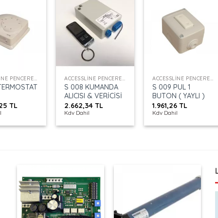
+
+
ACCESSLINE PENCERE KONTROL
ACCESSLINE PENCERE KONTROL
ACCESSLINE PENCERE KONTROL
S 008 KUMANDA
S 009 PUL 1
 TERMOSTAT
ALICISI & VERİCİSİ
BUTON ( YAYLI )
,25
TL
2.662,34
TL
1.961,26
TL
l
Kdv Dahil
Kdv Dahil