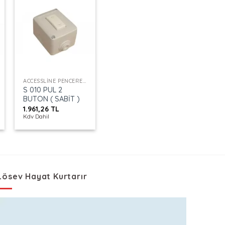
+
ACCESSLINE PENCERE KONTROL
S 010 PUL 2
BUTON ( SABİT )
1.961,26
TL
Kdv Dahil
Lösev Hayat Kurtarır