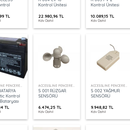
ntrol
Kontrol Ünitesi
Kontrol Ünitesi
,99
TL
22.980,96
TL
10.089,15
TL
l
Kdv Dahil
Kdv Dahil
+
+
ACCESSLINE PENCERE KONTROL
ACCESSLINE PENCERE KONTROL
ACCESSLINE PENCERE KONTROL
BATARYA
S 001 RÜZGAR
S 002 YAĞMUR
ic Kontrol
SENSÖRÜ
SENSÖRÜ
 Bataryası
,14
TL
6.474,25
TL
9.948,82
TL
l
Kdv Dahil
Kdv Dahil