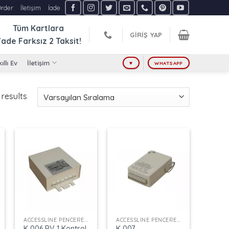
Order
İletişim
İade
Tüm Kartlara
GIRIŞ YAP
ade Farksız
2 Taksit!
ıllı Ev
İletişim
♥
WHATSAPP
 results
+
+
ACCESSLINE PENCERE KONTROL
ACCESSLINE PENCERE KONTROL
K 006 PV 1 Kontrol
K 007