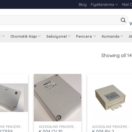
Blog
Fiyatlandırma
Mail 
V
r
Otomatik Kapı
Seksiyonel
Pencere
Kumanda
Ak
Showing all 14
+
+
ACCESSLINE PENCERE KONTROL
ACCESSLINE PENCERE KONTROL
ACCESSLINE PENCERE KONTROL
ACCESS
K 004 CV 10
K 005 PV 2