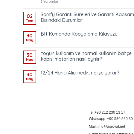
2
Yorumlar
Somfy Garanti Süreleri ve Garanti Kapsam
02
Dışındaki Durumlar
Tem
Bft Kumanda Kopyalama Kılavuzu
30
May
Yoğun kullanım ve normal kullanım bahçe
30
kapısı motorları nasıl ayrılır?
May
12/24 Harici Alıcı nedir, ne işe yarar?
30
May
Tel:+90 212 230 13 17
Whatsapp: +90 530 560 30
Mail: info@asroyal.net