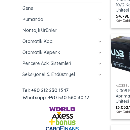
10/2 Ko
Genel
Ünitesi
54.791
Kumanda
Kdv Dahi
Montajlı Ürünler
Otomatik Kapı
Otomatik Kepenk
Pencere Açkı Sistemleri
Seksiyonel & Endüstriyel
+
Tel: +90 212 230 13 17
K 008 
Aprimat
Whatsapp: +90 530 560 30 17
Ünitesi
13.032
Kdv Dahi