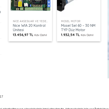
ı
+
+
NICE AKSESUAR VE YEDEK PARÇALAR
MOSEL MOTOR
Nice WIA 20 Kontrol
Mosel Sel 60 – 30 NM
Ünitesi
TYP Düz Motor
13.456,97
TL
1.932,54
TL
Kdv Dahil
Kdv Dahil
 17