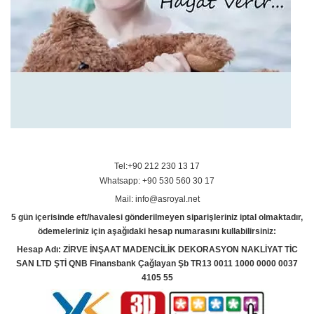
Tel:+90 212 230 13 17
Whatsapp: +90 530 560 30 17
Mail: info@asroyal.net
5 gün içerisinde eft/havalesi gönderilmeyen siparişleriniz iptal olmaktadır,
ödemeleriniz için aşağıdaki hesap numarasını kullabilirsiniz:
Hesap Adı: ZİRVE İNŞAAT MADENCİLİK DEKORASYON NAKLİYAT TİC
SAN LTD ŞTİ QNB Finansbank Çağlayan Şb TR13 0011 1000 0000 0037
4105 55