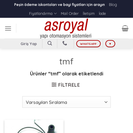
Skip
Blog
Peşin ödeme iskontoları ve bayi fiyatları için arayın
to
Fiyatlandırma
Mail Order
İletişim
İade
content
Giriş Yap
WHATSAPP
♥
tmf
Ürünler “tmf” olarak etiketlendi
FILTRELE