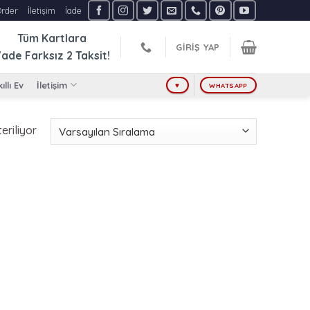
Order
İletişim
İade
Tüm Kartlara
GIRIŞ YAP
ade Farksız
2 Taksit!
ıllı Ev
İletişim
♥
WHATSAPP
eriliyor