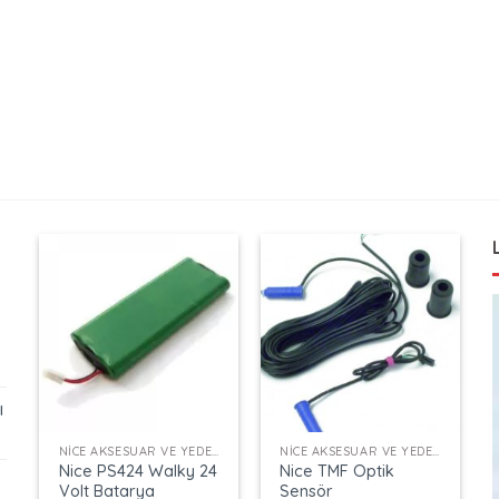
ı
+
+
NICE AKSESUAR VE YEDEK PARÇALAR
NICE AKSESUAR VE YEDEK PARÇALAR
Nice PS424 Walky 24
Nice TMF Optik
Volt Batarya
Sensör