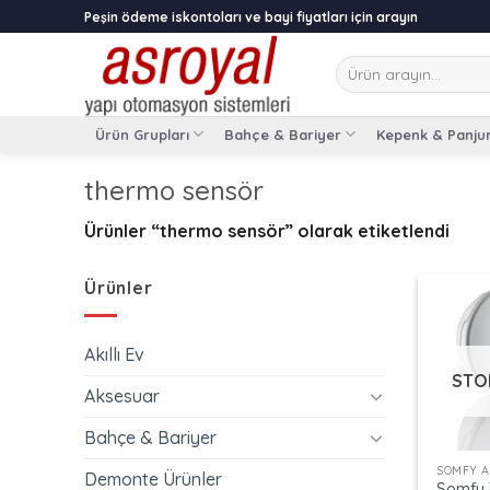
Skip
Peşin ödeme iskontoları ve bayi fiyatları için arayın
to
content
Ara:
Ürün Grupları
Bahçe & Bariyer
Kepenk & Panju
thermo sensör
Ürünler “thermo sensör” olarak etiketlendi
Ürünler
Akıllı Ev
STO
Aksesuar
+
Bahçe & Bariyer
SOMFY 
Demonte Ürünler
Somfy