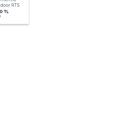
Indoor RTS
30
TL
l