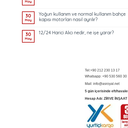
May
Yoğun kullanım ve normal kullanım bahçe
30
kapısı motorları nasıl ayrılır?
May
12/24 Harici Alıcı nedir, ne işe yarar?
30
May
Tel:+90 212 230 13 17
Whatsapp: +90 530 560 30
Mail: info@asroyal.net
5 gün içerisinde eft/havale
Hesap Adı: ZİRVE İNŞAA