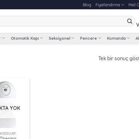
Blog
Fiyatlandırma
Mail 
V
r
Otomatik Kapı
Seksiyonel
Pencere
Kumanda
Ak
Tek bir sonuç göst
KTA YOK
AKSESUAR
 Thermo