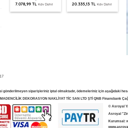
7.078,99
TL
20.335,13
TL
Kdv Dahil
Kdv Dahil
 17
si gönderilmeyen siparişleriniz iptal olmaktadır, ödemeleriniz için aşağıdaki hes
T MADENCİLİK DEKORASYON NAKLİYAT TİC SAN LTD ŞTİ QNB Finansbank Çağla
© Asroyal
Y
Asroyal "Zir
Kurumsal:
www.asroyal