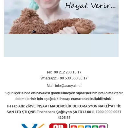
Tel:+90 212 230 13 17
Whatsapp: +90 530 560 30 17
Mail: info@asroyal.net
5 gün içerisinde eft/havalesi gönderilmeyen siparişleriniz iptal olmaktadır,
ödemeleriniz için aşağıdaki hesap numarasını kullabilirsiniz:
Hesap Adı: ZİRVE İNŞAAT MADENCİLİK DEKORASYON NAKLİYAT TİC
SAN LTD ŞTİ QNB Finansbank Çağlayan Şb TR13 0011 1000 0000 0037
4105 55