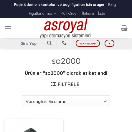
Skip
Blog
Peşin ödeme iskontoları ve bayi fiyatları için arayın
to
Fiyatlandırma
Mail Order
İletişim
İade
content
Giriş Yap
WHATSAPP
♥
so2000
Ürünler “so2000” olarak etiketlendi
FILTRELE