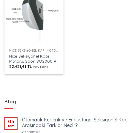
NICE SEKSIYONEL KAPI MOTORU
Nice Seksiyonel Kapı
Motoru, Soon SO2000 A
22.421,41
TL
Kdv Dahil
Blog
Otomatik Kepenk ve Endüstriyel Seksiyonel Kapı
05
Arasındaki Farklar Nedir?
Tem
2
Yorumlar